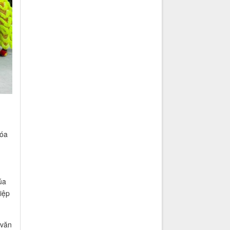
hóa
úa
iệp
 văn