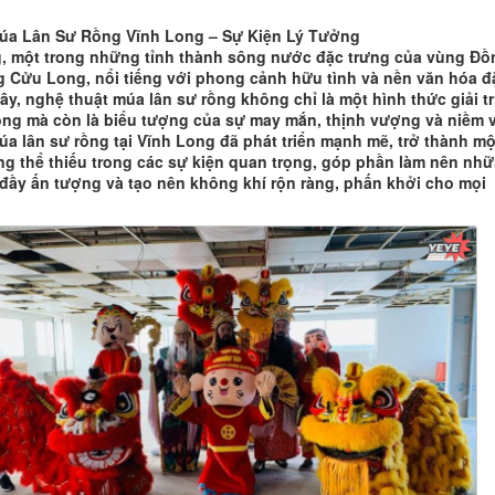
úa Lân Sư Rồng Vĩnh Long – Sự Kiện Lý Tưởng
, một trong những tỉnh thành sông nước đặc trưng của vùng Đồ
 Cửu Long, nổi tiếng với phong cảnh hữu tình và nền văn hóa đ
ây, nghệ thuật múa lân sư rồng không chỉ là một hình thức giải tr
ống mà còn là biểu tượng của sự may mắn, thịnh vượng và niềm v
úa lân sư rồng tại Vĩnh Long đã phát triển mạnh mẽ, trở thành mộ
g thể thiếu trong các sự kiện quan trọng, góp phần làm nên nh
i đầy ấn tượng và tạo nên không khí rộn ràng, phấn khởi cho mọi