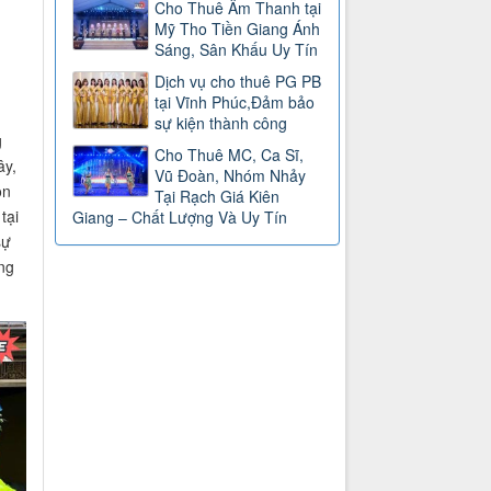
Cho Thuê Âm Thanh tại
Mỹ Tho Tiền Giang Ánh
Sáng, Sân Khấu Uy Tín
Dịch vụ cho thuê PG PB
tại Vĩnh Phúc,Đảm bảo
sự kiện thành công
g
Cho Thuê MC, Ca Sĩ,
ây,
Vũ Đoàn, Nhóm Nhảy
òn
Tại Rạch Giá Kiên
tại
Giang – Chất Lượng Và Uy Tín
sự
ng