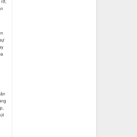
 rỡ,
ần
ện
 sự
ay
úa
lân
ang
p,
út