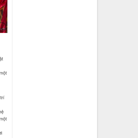
g
ật
 một
trí
hệ
 một
i