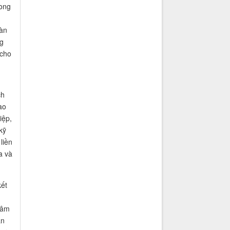
rong
màn
g
 cho
ch
ao
iệp,
kỹ
liền
a và
kết
,
 âm
án