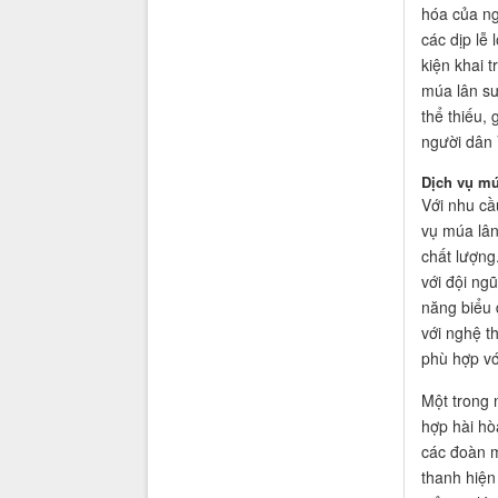
hóa của ng
các dịp lễ
kiện khai 
múa lân s
thể thiếu,
người dân 
Dịch vụ mú
Với nhu cầ
vụ múa lân
chất lượng
với đội ng
năng biểu d
với nghệ t
phù hợp vớ
Một trong 
hợp hài hò
các đoàn m
thanh hiện