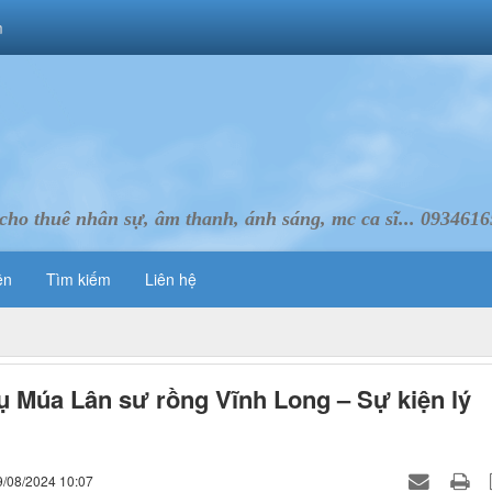
m
cho thuê nhân sự, âm thanh, ánh sáng, mc ca sĩ... 093461
ên
Tìm kiếm
Liên hệ
ụ Múa Lân sư rồng Vĩnh Long – Sự kiện lý
.
9/08/2024 10:07