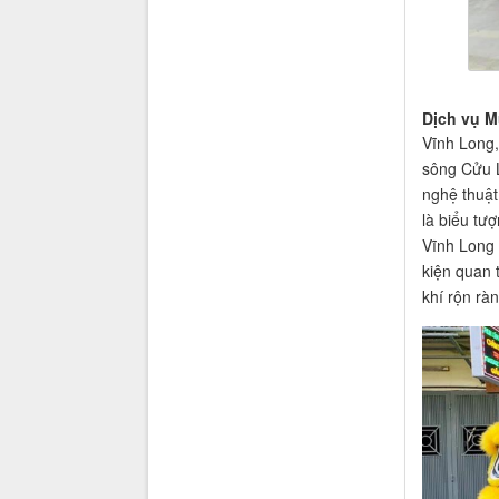
Dịch vụ M
Vĩnh Long,
sông Cửu L
nghệ thuật
là biểu tư
Vĩnh Long 
kiện quan 
khí rộn rà