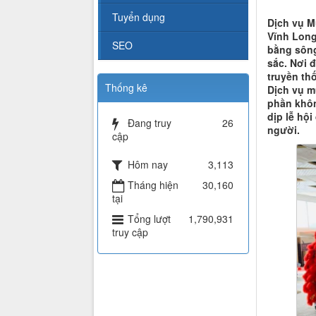
Tuyển dụng
Dịch vụ M
Vĩnh Long
SEO
bằng sông
sắc. Nơi đ
truyền th
Thống kê
Dịch vụ m
phần khôn
dịp lễ hộ
Đang truy
26
người.
cập
Hôm nay
3,113
Tháng hiện
30,160
tại
Tổng lượt
1,790,931
truy cập