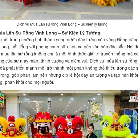
Dịch vụ Múa Lân sư rồng Vĩnh Long – Sự kiện lý tưởng
úa Lân Sư Rồng Vĩnh Long – Sự Kiện Lý Tưởng
 một trong những tỉnh thành sông nước đặc trưng của vùng Đồng bằn
ong, nổi tiếng với phong cảnh hữu tình và nền văn hóa đặc sắc. Nơi đ
 múa lân sư rồng không chỉ là một hình thức giải trí truyền thống mà c
ợng của sự may mắn, thịnh vượng và niềm vui. Dịch vụ múa lân sư rồng 
đã phát triển mạnh mẽ, trở thành một phần không thể thiếu trong các 
trọng, góp phần làm nên những dịp lễ hội đầy ấn tượng và tạo nên khô
ng, phấn khởi cho mọi người.