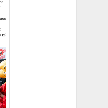
hóa
ư
được
à
à kế