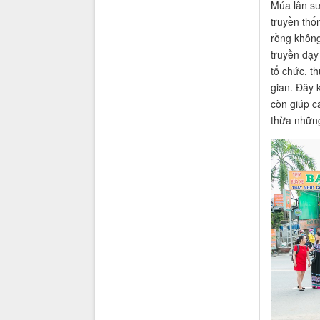
Múa lân sư
truyền thố
rồng không
truyền dạy
tổ chức, t
gian. Đây 
còn giúp c
thừa những