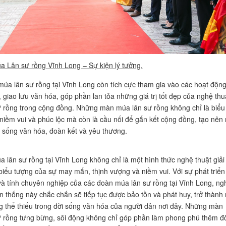
a Lân sư rồng Vĩnh Long – Sự kiện lý tưởng.
úa lân sư rồng tại Vĩnh Long còn tích cực tham gia vào các hoạt độn
 giao lưu văn hóa, góp phần lan tỏa những giá trị tốt đẹp của nghệ thu
 rồng trong cộng đồng. Những màn múa lân sư rồng không chỉ là biểu
niềm vui và phúc lộc mà còn là cầu nối để gắn kết cộng đồng, tạo nên
 sống văn hóa, đoàn kết và yêu thương.
a lân sư rồng tại Vĩnh Long không chỉ là một hình thức nghệ thuật giải 
biểu tượng của sự may mắn, thịnh vượng và niềm vui. Với sự phát triển
 tính chuyên nghiệp của các đoàn múa lân sư rồng tại Vĩnh Long, ng
ền thống này chắc chắn sẽ tiếp tục được bảo tồn và phát huy, trở thành
 thể thiếu trong đời sống văn hóa của người dân nơi đây. Những màn
 rồng tưng bừng, sôi động không chỉ góp phần làm phong phú thêm đờ