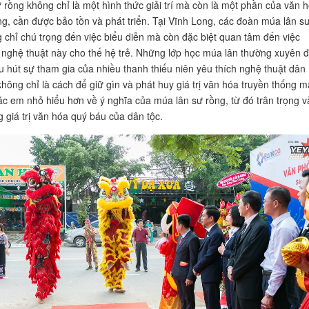
 rồng không chỉ là một hình thức giải trí mà còn là một phần của văn 
ng, cần được bảo tồn và phát triển. Tại Vĩnh Long, các đoàn múa lân s
 chỉ chú trọng đến việc biểu diễn mà còn đặc biệt quan tâm đến việc
 nghệ thuật này cho thế hệ trẻ. Những lớp học múa lân thường xuyên 
hu hút sự tham gia của nhiều thanh thiếu niên yêu thích nghệ thuật dân
không chỉ là cách để giữ gìn và phát huy giá trị văn hóa truyền thống m
ác em nhỏ hiểu hơn về ý nghĩa của múa lân sư rồng, từ đó trân trọng v
 giá trị văn hóa quý báu của dân tộc.