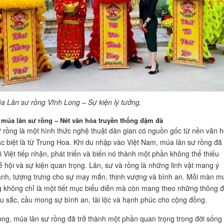
a Lân sư rồng Vĩnh Long – Sự kiện lý tưởng.
 múa lân sư rồng – Nét văn hóa truyền thống đậm đà
 rồng là một hình thức nghệ thuật dân gian có nguồn gốc từ nền văn 
c biệt là từ Trung Hoa. Khi du nhập vào Việt Nam, múa lân sư rồng đã
 Việt tiếp nhận, phát triển và biến nó thành một phần không thể thiếu
lễ hội và sự kiện quan trọng. Lân, sư và rồng là những linh vật mang ý
lành, tượng trưng cho sự may mắn, thịnh vượng và bình an. Mỗi màn m
g không chỉ là một tiết mục biểu diễn mà còn mang theo những thông đ
âu sắc, cầu mong sự bình an, tài lộc và hạnh phúc cho cộng đồng.
ong, múa lân sư rồng đã trở thành một phần quan trọng trong đời sống