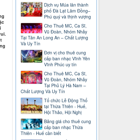
Dịch vụ Múa lân thành
phố Đà Lạt Lâm Đồng–
ng
Phú quý và thịnh vượng
ặc
Cho Thuê MC, Ca Sĩ,
í
Vũ Đoàn, Nhóm Nhảy
ui.
Tại Tân An Long An – Chất Lượng
t
Và Uy Tín
ững
Đơn vị cho thuê cung
cấp ban nhạc Vĩnh Yên
Vĩnh Phúc uy tín
Cho Thuê MC, Ca Sĩ,
Vũ Đoàn, Nhóm Nhảy
Tại Phủ Lý Hà Nam –
Chất Lượng Và Uy Tín
Tổ chức Lễ Động Thổ
tại Thừa Thiên - Huế,
Hội Thảo, Hội Nghị
Bảng giá cho thuê cung
cấp ban nhạc Thừa
Thiên - Huế cần biết