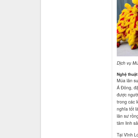
Dịch vụ Mú
Nghệ thuật
Múa lân sư
Á Đông, đặ
được người
trong các 
nghĩa tốt 
lân sư rồn
tâm linh s
Tại Vĩnh L