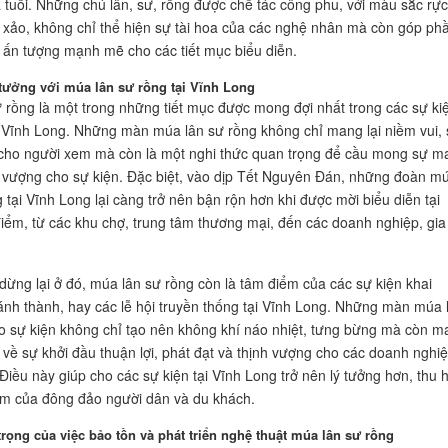
a tuổi. Những chú lân, sư, rồng được chế tác công phu, với màu sắc rực
inh xảo, không chỉ thể hiện sự tài hoa của các nghệ nhân mà còn góp ph
 ấn tượng mạnh mẽ cho các tiết mục biểu diễn.
 tưởng với múa lân sư rồng tại Vĩnh Long
 rồng là một trong những tiết mục được mong đợi nhất trong các sự ki
i Vĩnh Long. Những màn múa lân sư rồng không chỉ mang lại niềm vui,
cho người xem mà còn là một nghi thức quan trọng để cầu mong sự m
 vượng cho sự kiện. Đặc biệt, vào dịp Tết Nguyên Đán, những đoàn m
 tại Vĩnh Long lại càng trở nên bận rộn hơn khi được mời biểu diễn tại
điểm, từ các khu chợ, trung tâm thương mại, đến các doanh nghiệp, gia
dừng lại ở đó, múa lân sư rồng còn là tâm điểm của các sự kiện khai
ánh thành, hay các lễ hội truyền thống tại Vĩnh Long. Những màn múa 
 sự kiện không chỉ tạo nên không khí náo nhiệt, tưng bừng mà còn m
n về sự khởi đầu thuận lợi, phát đạt và thịnh vượng cho các doanh nghiệ
Điều này giúp cho các sự kiện tại Vĩnh Long trở nên lý tưởng hơn, thu h
m của đông đảo người dân và du khách.
rọng của việc bảo tồn và phát triển nghệ thuật múa lân sư rồng