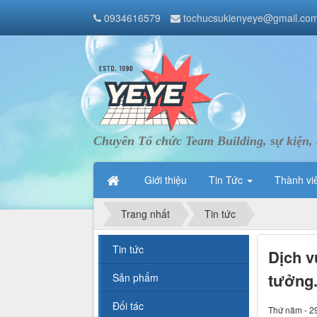
0934616579
tochucsukienyeye@gmail.co
Chuyên Tổ chức Team Building, sự kiện, 
Giới thiệu
Tin Tức
Thành vi
Trang nhất
Tin tức
Tin tức
Dịch v
tưởng
Sản phẩm
Đối tác
Thứ năm - 2