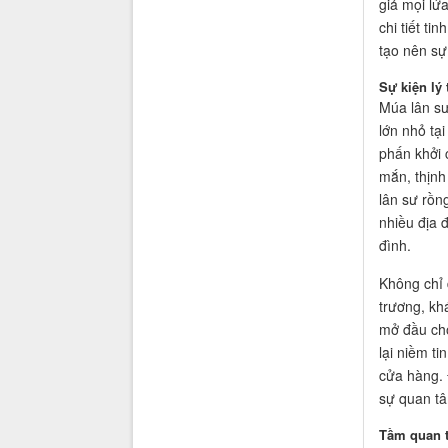
giả mọi lứ
chi tiết t
tạo nên sự
Sự kiện lý
Múa lân sư
lớn nhỏ tạ
phấn khởi 
mắn, thịnh
lân sư rồng
nhiều địa 
đình.
Không chỉ 
trương, kh
mở đầu cho
lại niềm ti
cửa hàng. 
sự quan tâ
Tầm quan t