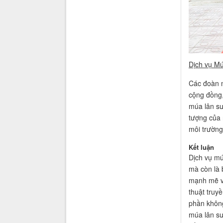
Dịch vụ Mú
Các đoàn m
cộng đồng,
múa lân sư
tượng của 
môi trường
Kết luận
Dịch vụ mú
mà còn là 
mạnh mẽ và
thuật truy
phần không
múa lân sư