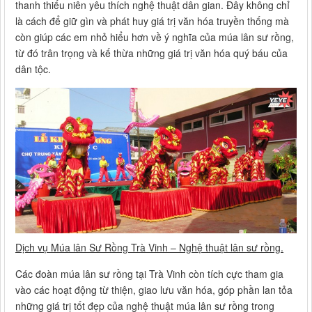
thanh thiếu niên yêu thích nghệ thuật dân gian. Đây không chỉ
là cách để giữ gìn và phát huy giá trị văn hóa truyền thống mà
còn giúp các em nhỏ hiểu hơn về ý nghĩa của múa lân sư rồng,
từ đó trân trọng và kế thừa những giá trị văn hóa quý báu của
dân tộc.
Dịch vụ Múa lân Sư Rồng Trà Vinh – Nghệ thuật lân sư rồng.
Các đoàn múa lân sư rồng tại Trà Vinh còn tích cực tham gia
vào các hoạt động từ thiện, giao lưu văn hóa, góp phần lan tỏa
những giá trị tốt đẹp của nghệ thuật múa lân sư rồng trong