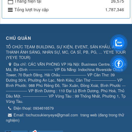
Tháng hiện tại
26,575
Tổng lượt truy cập
1,787,346
CHỦ QUẢN
TỔ CHỨC TEAM BUILDING, SỰ KIỆN, EVENT, SÂN KHẤU, ÂM
THANH ÁNH SÁNG, NHÂN SỰ, MC, CA SĨ, PB, PG, ... YEYE TOUR
(
YEYE TOUR
)
Địa chỉ:
CÁC VĂN PHÒNG VP Hà Nội: Business Centre, 360 Kim
Mã, Ba Đình --------------------- VP Đà Nẵng: Indochina Riverside Office
Tower, 70 Bạch Đằng, Hải Châu --------------------- VP Cần Thơ: 39
Đường 30/4, Phường An Lạc, Ninh Kiều, Cần Thơ --------------------- VP
Bình Phước: 988 Phú Riềng Đỏ, Tân Xuân, Đồng Xoài, Bình Phước ---
------------------ VP Bình Dương : 110 Đại Lộ Bình Dương, Phú Hoà, Thủ
Dầu Một. --------------------- VP Vũng Tàu : 99 Thống Nhất, Phường 1, Tp
Vũng Tàu.
Điện thoại:
0934616579
Email:
tochucsukienyeye@gmail.com
trang web (đang trong thử
nghiệm)