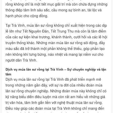
rồng không chỉ là một tiết mục giải trí mà còn chứa đựng những
thông điệp tâm linh sâu sắc, cầu mong sự bình an, tài lộc và
hạnh phúc cho cộng đồng.
Tại Trà Vinh, múa lân sư rồng không chỉ xuất hiện trong các dịp
lễ lớn như Tết Nguyên Đán, Tết Trung Thu mà còn là tâm điểm
của các sự kiện khai trương, khánh thành, cưới hỏi và các lễ hội
truyền thống khác. Những màn múa lân sư rồng sôi động, đầy
màu sắc đã trở thành một phần không thể thiếu, góp phần tạo
nên không khí tưng bừng, náo nhiệt và mang lại niềm vui cho
người dân Trà Vinh.
Dịch vụ múa lân sư rồng tại Trà Vinh – Sự chuyên nghiệp và tận
tâm
Dịch vụ múa lân sư rồng tại Trà Vinh đã phát triển mạnh mẽ
trong những năm gần đây, với sự ra đời của nhiều đoàn múa
lân sư rồng chuyên nghiệp. Những đoàn múa này không chỉ có
kỹ năng biểu diễn điêu luyện mà còn rất am hiểu về những giá
trị văn hóa, tâm linh gắn liền với nghệ thuật múa lân sư rồng.
Điều này giúp các đoàn múa tại Trà Vinh không chỉ mang đến