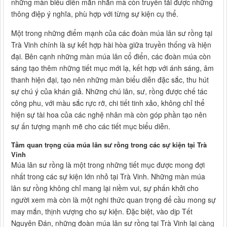
những màn biểu diễn mãn nhãn mà còn truyền tải được những
thông điệp ý nghĩa, phù hợp với từng sự kiện cụ thể.
Một trong những điểm mạnh của các đoàn múa lân sư rồng tại
Trà Vinh chính là sự kết hợp hài hòa giữa truyền thống và hiện
đại. Bên cạnh những màn múa lân cổ điển, các đoàn múa còn
sáng tạo thêm những tiết mục mới lạ, kết hợp với ánh sáng, âm
thanh hiện đại, tạo nên những màn biểu diễn đặc sắc, thu hút
sự chú ý của khán giả. Những chú lân, sư, rồng được chế tác
công phu, với màu sắc rực rỡ, chi tiết tinh xảo, không chỉ thể
hiện sự tài hoa của các nghệ nhân mà còn góp phần tạo nên
sự ấn tượng mạnh mẽ cho các tiết mục biểu diễn.
Tầm quan trọng của múa lân sư rồng trong các sự kiện tại Trà
Vinh
Múa lân sư rồng là một trong những tiết mục được mong đợi
nhất trong các sự kiện lớn nhỏ tại Trà Vinh. Những màn múa
lân sư rồng không chỉ mang lại niềm vui, sự phấn khởi cho
người xem mà còn là một nghi thức quan trọng để cầu mong sự
may mắn, thịnh vượng cho sự kiện. Đặc biệt, vào dịp Tết
Nguyên Đán, những đoàn múa lân sư rồng tại Trà Vinh lại càng