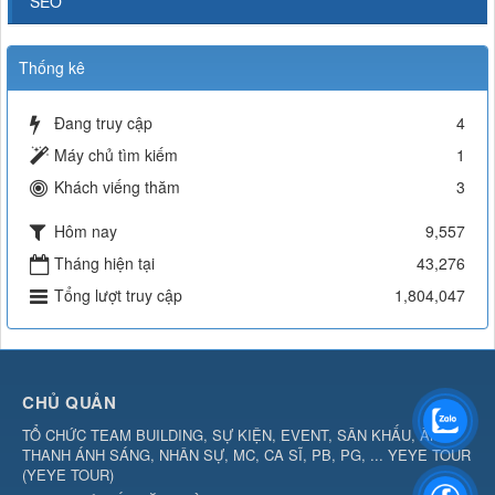
SEO
Thống kê
Đang truy cập
4
Máy chủ tìm kiếm
1
Khách viếng thăm
3
Hôm nay
9,557
Tháng hiện tại
43,276
Tổng lượt truy cập
1,804,047
CHỦ QUẢN
TỔ CHỨC TEAM BUILDING, SỰ KIỆN, EVENT, SÂN KHẤU, ÂM
THANH ÁNH SÁNG, NHÂN SỰ, MC, CA SĨ, PB, PG, ... YEYE TOUR
(
YEYE TOUR
)