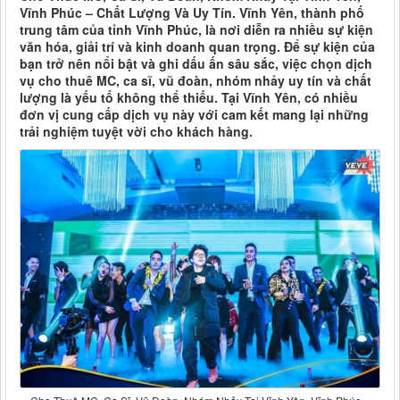
Vĩnh Phúc – Chất Lượng Và Uy Tín. Vĩnh Yên, thành phố
trung tâm của tỉnh Vĩnh Phúc, là nơi diễn ra nhiều sự kiện
văn hóa, giải trí và kinh doanh quan trọng. Để sự kiện của
bạn trở nên nổi bật và ghi dấu ấn sâu sắc, việc chọn dịch
vụ cho thuê MC, ca sĩ, vũ đoàn, nhóm nhảy uy tín và chất
lượng là yếu tố không thể thiếu. Tại Vĩnh Yên, có nhiều
đơn vị cung cấp dịch vụ này với cam kết mang lại những
trải nghiệm tuyệt vời cho khách hàng.