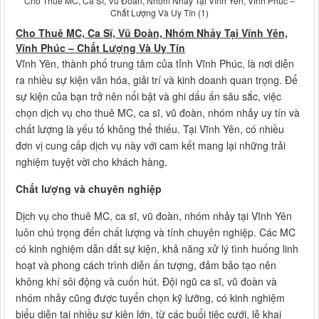
Cho Thuê MC, Ca Sĩ, Vũ Đoàn, Nhóm Nhảy Tại Vĩnh Yên, Vĩnh Phúc –
Chất Lượng Và Uy Tín (1)
Cho Thuê MC, Ca Sĩ, Vũ Đoàn, Nhóm Nhảy Tại Vĩnh Yên,
Vĩnh Phúc – Chất Lượng Và Uy Tín
Vĩnh Yên, thành phố trung tâm của tỉnh Vĩnh Phúc, là nơi diễn
ra nhiều sự kiện văn hóa, giải trí và kinh doanh quan trọng. Để
sự kiện của bạn trở nên nổi bật và ghi dấu ấn sâu sắc, việc
chọn dịch vụ cho thuê MC, ca sĩ, vũ đoàn, nhóm nhảy uy tín và
chất lượng là yếu tố không thể thiếu. Tại Vĩnh Yên, có nhiều
đơn vị cung cấp dịch vụ này với cam kết mang lại những trải
nghiệm tuyệt vời cho khách hàng.
Chất lượng và chuyên nghiệp
Dịch vụ cho thuê MC, ca sĩ, vũ đoàn, nhóm nhảy tại Vĩnh Yên
luôn chú trọng đến chất lượng và tính chuyên nghiệp. Các MC
có kinh nghiệm dẫn dắt sự kiện, khả năng xử lý tình huống linh
hoạt và phong cách trình diễn ấn tượng, đảm bảo tạo nên
không khí sôi động và cuốn hút. Đội ngũ ca sĩ, vũ đoàn và
nhóm nhảy cũng được tuyển chọn kỹ lưỡng, có kinh nghiệm
biểu diễn tại nhiều sự kiện lớn, từ các buổi tiệc cưới, lễ khai