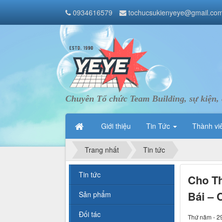
0934616579
tochucsukienyeye@gmail.co
Chuyên Tổ chức Team Building, sự kiện, 
Giới thiệu
Tin Tức
Thành vi
Trang nhất
Tin tức
Tin tức
Cho Th
Bái – 
Sản phẩm
Đối tác
Thứ năm - 2