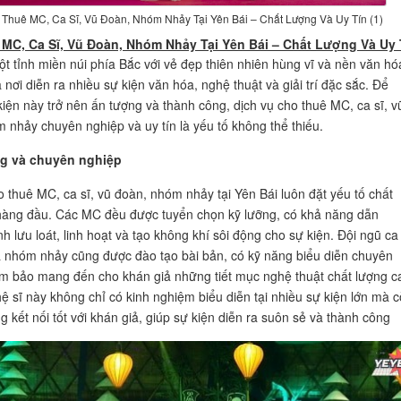
Thuê MC, Ca Sĩ, Vũ Đoàn, Nhóm Nhảy Tại Yên Bái – Chất Lượng Và Uy Tín (1)
MC, Ca Sĩ, Vũ Đoàn, Nhóm Nhảy Tại Yên Bái – Chất Lượng Và Uy 
ột tỉnh miền núi phía Bắc với vẻ đẹp thiên nhiên hùng vĩ và nền văn hó
 nơi diễn ra nhiều sự kiện văn hóa, nghệ thuật và giải trí đặc sắc. Để
iện này trở nên ấn tượng và thành công, dịch vụ cho thuê MC, ca sĩ, v
 nhảy chuyên nghiệp và uy tín là yếu tố không thể thiếu.
g và chuyên nghiệp
o thuê MC, ca sĩ, vũ đoàn, nhóm nhảy tại Yên Bái luôn đặt yếu tố chất
hàng đầu. Các MC đều được tuyển chọn kỹ lưỡng, có khả năng dẫn
h lưu loát, linh hoạt và tạo không khí sôi động cho sự kiện. Đội ngũ ca 
 nhóm nhảy cũng được đào tạo bài bản, có kỹ năng biểu diễn chuyên
m bảo mang đến cho khán giả những tiết mục nghệ thuật chất lượng c
 sĩ này không chỉ có kinh nghiệm biểu diễn tại nhiều sự kiện lớn mà 
g kết nối tốt với khán giả, giúp sự kiện diễn ra suôn sẻ và thành công