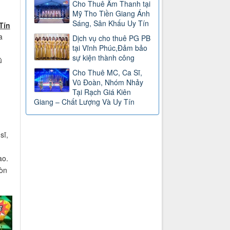
Cho Thuê Âm Thanh tại
Mỹ Tho Tiền Giang Ánh
Sáng, Sân Khấu Uy Tín
Tín
a
Dịch vụ cho thuê PG PB
tại Vĩnh Phúc,Đảm bảo
sự kiện thành công
ũ
Cho Thuê MC, Ca Sĩ,
Vũ Đoàn, Nhóm Nhảy
Tại Rạch Giá Kiên
Giang – Chất Lượng Và Uy Tín
sĩ,
ao.
còn