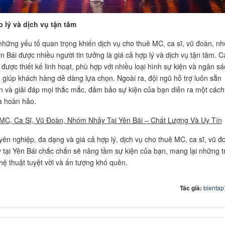
 lý và dịch vụ tận tâm
những yếu tố quan trọng khiến dịch vụ cho thuê MC, ca sĩ, vũ đoàn, n
n Bái được nhiều người tin tưởng là giá cả hợp lý và dịch vụ tận tâm. C
 được thiết kế linh hoạt, phù hợp với nhiều loại hình sự kiện và ngân s
 giúp khách hàng dễ dàng lựa chọn. Ngoài ra, đội ngũ hỗ trợ luôn sẵn
n và giải đáp mọi thắc mắc, đảm bảo sự kiện của bạn diễn ra một cách
và hoàn hảo.
MC, Ca Sĩ, Vũ Đoàn, Nhóm Nhảy Tại Yên Bái – Chất Lượng Và Uy Tín
yên nghiệp, đa dạng và giá cả hợp lý, dịch vụ cho thuê MC, ca sĩ, vũ đ
tại Yên Bái chắc chắn sẽ nâng tầm sự kiện của bạn, mang lại những tr
ệ thuật tuyệt vời và ấn tượng khó quên.
Tác giả:
bienta