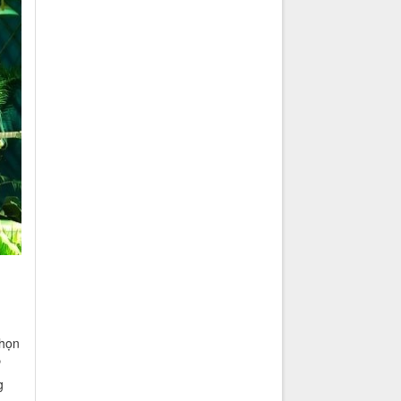
chọn
ự
g