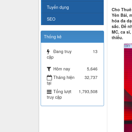
Tuyển dụng
Cho Thuê 
Yên Bái, 
SEO
hóa đa dạn
sắc. Để n
MC, ca sĩ
Thống kê
thiếu.
Đang truy
13
cập
Hôm nay
5,646
Tháng hiện
32,737
tại
Tổng lượt
1,793,508
truy cập