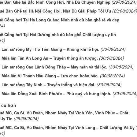
(29/08/2024)
uê Bàn Ghế tại Bắc Ninh Cổng Hơi, Nhà Dù Chuyên Nghiệp
(29/08/2024
uê Bàn Ghế tại Hà Nội Cổng Hơi, Nhà Dù Giải Pháp Tối Ưu
uê Cổng hơi Tại Hạ Long Quảng Ninh nhà dù bàn ghế rẻ và đẹp
24)
uê Cổng hơi Tại Hải Dương nhà dù bàn ghế Chất lượng uy tín
24)
(30/08/2024)
 Lân sư rồng Mỹ Tho Tiền Giang – Không khí lễ hội.
(30/08/2024)
ụ Múa lân Tân An Long An – Truyền thống ấn tượng.
(30/08/2024)
 Lân sư rồng Cao Lãnh Đồng Tháp – May mắn và tài lộc.
(30/08/2024)
ụ Múa lân Vị Thanh Hậu Giang – Lựa chọn hoàn hảo.
(30/08/2024)
 Lân sư rồng Tây Ninh – Truyền thống và hiện đại.
(30/08/2024
 Múa lân Đồng Xoài Bình Phước – Phú quý và hưng thịnh.
 cũ hơn
uê MC, Ca Sĩ, Vũ Đoàn, Nhóm Nhảy Tại Vĩnh Yên, Vĩnh Phúc – Chất
(29/08/2024)
Uy Tín
uê MC, Ca Sĩ, Vũ Đoàn, Nhóm Nhảy Tại Vĩnh Long – Chất Lượng Và Uy 
24)