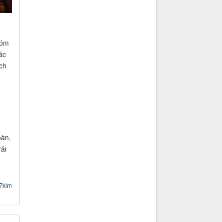
hóm
ác
ách
oàn,
ải
p7kim