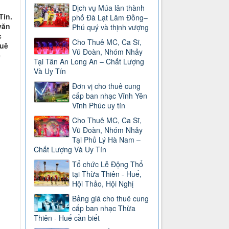
Dịch vụ Múa lân thành
Tín.
phố Đà Lạt Lâm Đồng–
văn
Phú quý và thịnh vượng
c
Cho Thuê MC, Ca Sĩ,
huê
Vũ Đoàn, Nhóm Nhảy
ể
Tại Tân An Long An – Chất Lượng
Và Uy Tín
Đơn vị cho thuê cung
cấp ban nhạc Vĩnh Yên
Vĩnh Phúc uy tín
Cho Thuê MC, Ca Sĩ,
Vũ Đoàn, Nhóm Nhảy
Tại Phủ Lý Hà Nam –
Chất Lượng Và Uy Tín
Tổ chức Lễ Động Thổ
tại Thừa Thiên - Huế,
Hội Thảo, Hội Nghị
Bảng giá cho thuê cung
cấp ban nhạc Thừa
Thiên - Huế cần biết