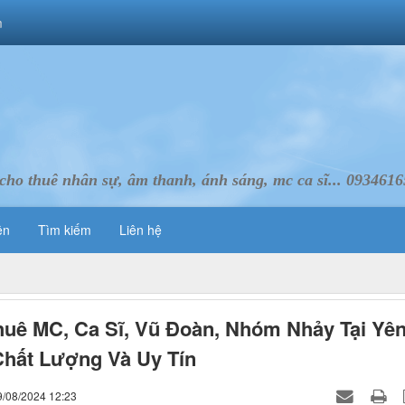
m
cho thuê nhân sự, âm thanh, ánh sáng, mc ca sĩ... 093461
ên
Tìm kiếm
Liên hệ
uê MC, Ca Sĩ, Vũ Đoàn, Nhóm Nhảy Tại Yê
Chất Lượng Và Uy Tín
9/08/2024 12:23