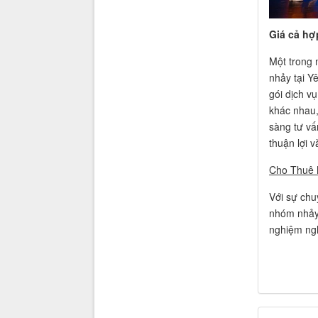
Giá cả hợp
Một trong 
nhảy tại Yê
gói dịch vụ
khác nhau,
sàng tư vấ
thuận lợi 
Cho Thuê 
Với sự chu
nhóm nhảy 
nghiệm ngh