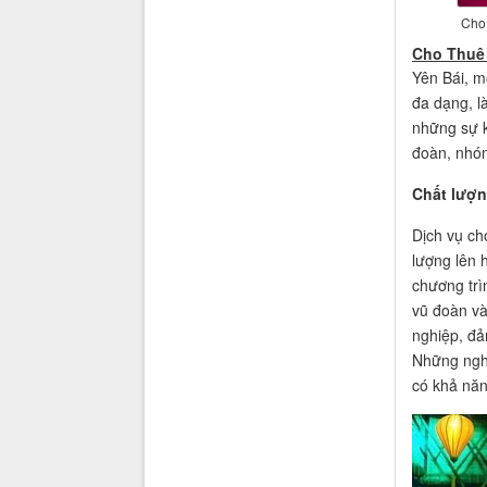
Cho 
Cho Thuê 
Yên Bái, m
đa dạng, là
những sự k
đoàn, nhóm
Chất lượn
Dịch vụ ch
lượng lên 
chương trìn
vũ đoàn và
nghiệp, đả
Những nghệ
có khả năn