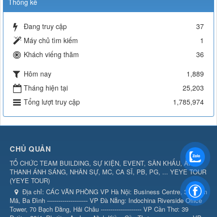
Thống kê
Đang truy cập
37
Máy chủ tìm kiếm
1
Khách viếng thăm
36
Hôm nay
1,889
Tháng hiện tại
25,203
Tổng lượt truy cập
1,785,974
CHỦ QUẢN
TỔ CHỨC TEAM BUILDING, SỰ KIỆN, EVENT, SÂN KHẤU, ÂM
THANH ÁNH SÁNG, NHÂN SỰ, MC, CA SĨ, PB, PG, ... YEYE TOUR
(
YEYE TOUR
)
Địa chỉ:
CÁC VĂN PHÒNG VP Hà Nội: Business Centre, 360 Kim
Mã, Ba Đình --------------------- VP Đà Nẵng: Indochina Riverside Office
Tower, 70 Bạch Đằng, Hải Châu --------------------- VP Cần Thơ: 39