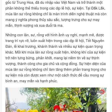
gốc từ Trung Hoa, đã du nhập vào Việt Nam và trở thành một
phần không thể thiếu trong các dịp lễ hội, sự kiện. Tại Đắk Lắk,
múa lân sư rồng không chỉ là màn trình diễn nghệ thuật mà còn
mang ý nghĩa phong thủy sâu sắc, tượng trưng cho sự may
mắn, thịnh vượng và xua đuổi tà ma.
Những con lân, sư, rồng với hình ảnh uy nghi, mạnh mẽ, được
trang trí rực rỡ, luôn xuất hiện trong các dịp lễ hội, Tết Nguyên
Đán, lễ khai trương, khánh thành và nhiều sự kiện quan trọng
khác. Mỗi khi múa lân sư rồng xuất hiện, không khí của sự kiện
trở nên tưng bừng, phấn khởi, mang lại niềm tin về sự thịnh
vượng, thành công cho gia chủ và cộng đồng. Sự hiện diện của
múa lân sư rồng không chỉ làm tăng thêm phần trang trọng cho
sự kiện mà còn được xem như một cách thức để cầu mong sự
bình an, may mắn và hạnh phúc.