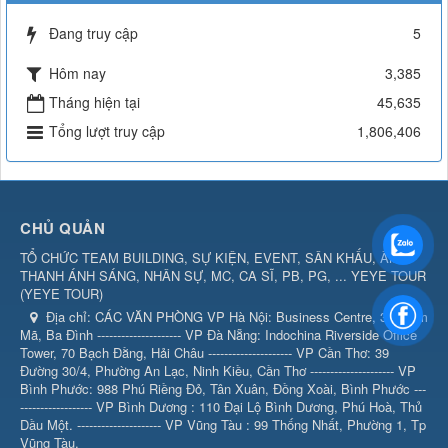
Đang truy cập
5
Hôm nay
3,385
Tháng hiện tại
45,635
Tổng lượt truy cập
1,806,406
CHỦ QUẢN
TỔ CHỨC TEAM BUILDING, SỰ KIỆN, EVENT, SÂN KHẤU, ÂM
THANH ÁNH SÁNG, NHÂN SỰ, MC, CA SĨ, PB, PG, ... YEYE TOUR
(
YEYE TOUR
)
Địa chỉ:
CÁC VĂN PHÒNG VP Hà Nội: Business Centre, 360 Kim
Mã, Ba Đình --------------------- VP Đà Nẵng: Indochina Riverside Office
Tower, 70 Bạch Đằng, Hải Châu --------------------- VP Cần Thơ: 39
Đường 30/4, Phường An Lạc, Ninh Kiều, Cần Thơ --------------------- VP
Bình Phước: 988 Phú Riềng Đỏ, Tân Xuân, Đồng Xoài, Bình Phước ---
------------------ VP Bình Dương : 110 Đại Lộ Bình Dương, Phú Hoà, Thủ
Dầu Một. --------------------- VP Vũng Tàu : 99 Thống Nhất, Phường 1, Tp
Vũng Tàu.