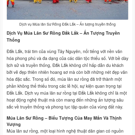
Dịch vụ Múa lân Sư Rồng Đắk Lắk – Ấn tượng truyền thống
Dịch Vụ Múa Lân Sư Rồng Đắk Lắk – Ấn Tượng Truyền
Thống
Đắk Lắk, trái tim của vùng Tây Nguyên, nổi tiếng với nền văn
hóa phong phú và đa dạng của các dân tộc thiểu số. Với bề dày
lịch sử và truyền thống, Đắk Lắk không chỉ hấp dẫn du khách
bởi vẻ đẹp thiên nhiên hoang sơ mà còn bởi những nét đẹp văn
hóa đặc sắc. Trong số đó, múa lân sư rồng đã trở thành một
phần không thể thiếu trong các lễ hội, sự kiện quan trọng tại
Đắk Lắk. Dịch vụ múa lân sư rồng tại Đắk Lắk không chỉ là một
hoạt động nghệ thuật mà còn mang đến những ấn tượng sâu
sắc về truyền thống và phong tục tập quán của vùng đất này.
Múa Lân Sư Rồng – Biểu Tượng Của May Mắn Và Thịnh
Vượng
Múa lân sư rồng, một loại hình nghệ thuật dân gian có nguồn