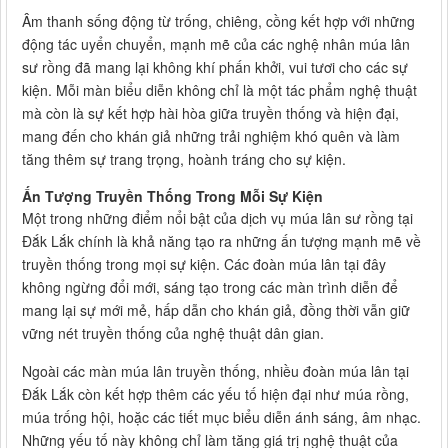
Âm thanh sống động từ trống, chiêng, cồng kết hợp với những
động tác uyển chuyển, mạnh mẽ của các nghệ nhân múa lân
sư rồng đã mang lại không khí phấn khởi, vui tươi cho các sự
kiện. Mỗi màn biểu diễn không chỉ là một tác phẩm nghệ thuật
mà còn là sự kết hợp hài hòa giữa truyền thống và hiện đại,
mang đến cho khán giả những trải nghiệm khó quên và làm
tăng thêm sự trang trọng, hoành tráng cho sự kiện.
Ấn Tượng Truyền Thống Trong Mỗi Sự Kiện
Một trong những điểm nổi bật của dịch vụ múa lân sư rồng tại
Đắk Lắk chính là khả năng tạo ra những ấn tượng mạnh mẽ về
truyền thống trong mọi sự kiện. Các đoàn múa lân tại đây
không ngừng đổi mới, sáng tạo trong các màn trình diễn để
mang lại sự mới mẻ, hấp dẫn cho khán giả, đồng thời vẫn giữ
vững nét truyền thống của nghệ thuật dân gian.
Ngoài các màn múa lân truyền thống, nhiều đoàn múa lân tại
Đắk Lắk còn kết hợp thêm các yếu tố hiện đại như múa rồng,
múa trống hội, hoặc các tiết mục biểu diễn ánh sáng, âm nhạc.
Những yếu tố này không chỉ làm tăng giá trị nghệ thuật của