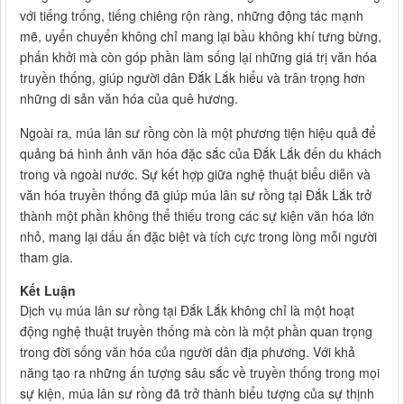
với tiếng trống, tiếng chiêng rộn ràng, những động tác mạnh
mẽ, uyển chuyển không chỉ mang lại bầu không khí tưng bừng,
phấn khởi mà còn góp phần làm sống lại những giá trị văn hóa
truyền thống, giúp người dân Đắk Lắk hiểu và trân trọng hơn
những di sản văn hóa của quê hương.
Ngoài ra, múa lân sư rồng còn là một phương tiện hiệu quả để
quảng bá hình ảnh văn hóa đặc sắc của Đắk Lắk đến du khách
trong và ngoài nước. Sự kết hợp giữa nghệ thuật biểu diễn và
văn hóa truyền thống đã giúp múa lân sư rồng tại Đắk Lắk trở
thành một phần không thể thiếu trong các sự kiện văn hóa lớn
nhỏ, mang lại dấu ấn đặc biệt và tích cực trong lòng mỗi người
tham gia.
Kết Luận
Dịch vụ múa lân sư rồng tại Đắk Lắk không chỉ là một hoạt
động nghệ thuật truyền thống mà còn là một phần quan trọng
trong đời sống văn hóa của người dân địa phương. Với khả
năng tạo ra những ấn tượng sâu sắc về truyền thống trong mọi
sự kiện, múa lân sư rồng đã trở thành biểu tượng của sự thịnh