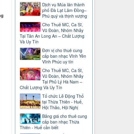
Dịch vụ Múa lân thành
phố Đà Lạt Lâm Đồng–
ng
Phú quý và thịnh vượng
Cho Thuê MC, Ca Sĩ,
Vũ Đoàn, Nhóm Nhảy
Tại Tân An Long An – Chất Lượng
Và Uy Tín
Đơn vị cho thuê cung
cấp ban nhạc Vĩnh Yên
Vĩnh Phúc uy tín
Cho Thuê MC, Ca Sĩ,
Vũ Đoàn, Nhóm Nhảy
Tại Phủ Lý Hà Nam –
Chất Lượng Và Uy Tín
Tổ chức Lễ Động Thổ
tại Thừa Thiên - Huế,
Hội Thảo, Hội Nghị
Bảng giá cho thuê cung
cấp ban nhạc Thừa
Thiên - Huế cần biết