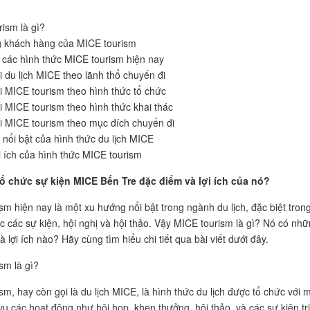
rism là gì?
g khách hàng của MICE tourism
i các hình thức MICE tourism hiện nay
i du lịch MICE theo lãnh thổ chuyến đi
i MICE tourism theo hình thức tổ chức
i MICE tourism theo hình thức khai thác
i MICE tourism theo mục đích chuyến đi
 nổi bật của hình thức du lịch MICE
i ích của hình thức MICE tourism
tổ chức sự kiện MICE Bến Tre đặc điểm và lợi ích của nó?
sm hiện nay là một xu hướng nổi bật trong ngành du lịch, đặc biệt tron
ức các sự kiện, hội nghị và hội thảo. Vậy MICE tourism là gì? Nó có nh
 lợi ích nào? Hãy cùng tìm hiểu chi tiết qua bài viết dưới đây.
sm là gì?
sm, hay còn gọi là du lịch MICE, là hình thức du lịch được tổ chức với 
vụ các hoạt động như hội họp, khen thưởng, hội thảo, và các sự kiện tr