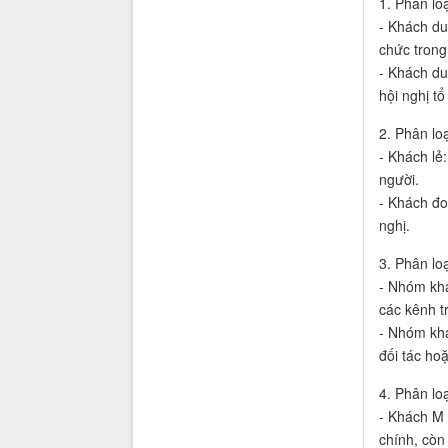
1. Phân loạ
- Khách du
chức trong
- Khách du
hội nghị tổ
2. Phân lo
- Khách lẻ
người.
- Khách đo
nghị.
3. Phân lo
- Nhóm khá
các kênh t
- Nhóm khá
đối tác ho
4. Phân lo
- Khách M 
chính, còn 