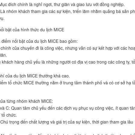
Mục đích chính là nghỉ ngơi, thư giãn và giao lưu với đồng nghiệp.
 Là nhóm khách tham gia các sự kiện, triển lãm nhằm quảng bá sản p
vụ.
ổi bật của hình thức du lịch MICE
 điểm nổi bật của du lịch MICE bao gồm:
 chính của chuyến đi là công việc, nhưng vẫn có sự kết hợp với các hoạ
iãn.
g khách hàng chủ yếu là những người có địa vị cao trong các công ty, t
phí của du lịch MICE thường khá cao.
điểm tổ chức MICE thường nằm ở trung tâm thành phố và có cơ sở hạ t
của từng nhóm khách MICE:
và C: Quan tâm chủ yếu đến các dịch vụ phục vụ công việc, ít quan tâ
 tổ chức.
Chú trọng đến chất lượng và giá trị của sự kiện, thời gian tham gia lâu