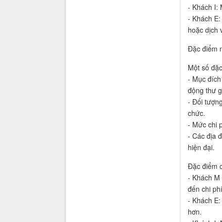
- Khách I: 
- Khách E:
hoặc dịch 
Đặc điểm n
Một số đặc
- Mục đích
động thư g
- Đối tượn
chức.
- Mức chi 
- Các địa 
hiện đại.
Đặc điểm 
- Khách M 
đến chi phí
- Khách E: 
hơn.