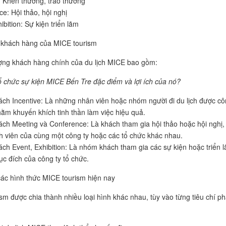
e: Khen thưởng, trao thưởng
ce: Hội thảo, hội nghị
ibition: Sự kiện triển lãm
 khách hàng của MICE tourism
ợng khách hàng chính của du lịch MICE bao gồm:
ổ chức sự kiện MICE Bến Tre đặc điểm và lợi ích của nó?
ch Incentive: Là những nhân viên hoặc nhóm người đi du lịch được c
nhằm khuyến khích tinh thần làm việc hiệu quả.
ch Meeting và Conference: Là khách tham gia hội thảo hoặc hội nghị,
nh viên của cùng một công ty hoặc các tổ chức khác nhau.
ch Event, Exhibition: Là nhóm khách tham gia các sự kiện hoặc triển 
ục đích của công ty tổ chức.
các hình thức MICE tourism hiện nay
sm được chia thành nhiều loại hình khác nhau, tùy vào từng tiêu chí p