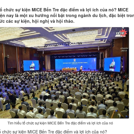
tổ chức sự kiện MICE Bến Tre đặc điểm và lợi ích của nó? MICE
iện nay là một xu hướng nổi bật trong ngành du lịch, đặc biệt tro
ức các sự kiện, hội nghị và hội thảo.
Tìm hiểu tổ chức sự kiện MICE Bến Tre đặc điểm và lợi ích của nó
ổ chức sự kiện MICE Bến Tre đặc điểm và lợi ích của nó?