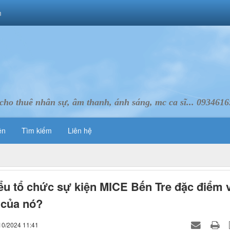
m
cho thuê nhân sự, âm thanh, ánh sáng, mc ca sĩ... 093461
ên
Tìm kiếm
Liên hệ
ểu tổ chức sự kiện MICE Bến Tre đặc điểm 
h của nó?
10/2024 11:41