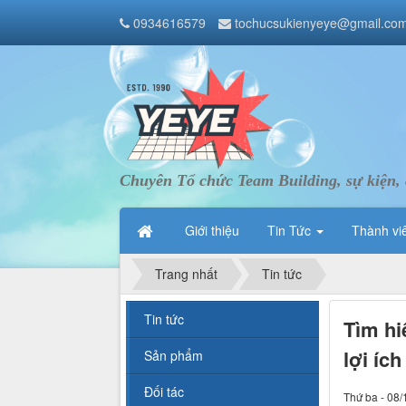
0934616579
tochucsukienyeye@gmail.co
Chuyên Tổ chức Team Building, sự kiện, 
Giới thiệu
Tin Tức
Thành vi
Trang nhất
Tin tức
Tin tức
Tìm hi
lợi íc
Sản phẩm
Đối tác
Thứ ba - 08/