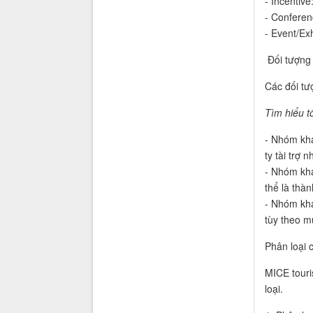
- Incentiv
- Conferen
- Event/Exh
Đối tượng
Các đối tư
Tìm hiểu t
- Nhóm khá
ty tài trợ 
- Nhóm khá
thể là thà
- Nhóm khá
tùy theo m
Phân loại 
MICE touri
loại.