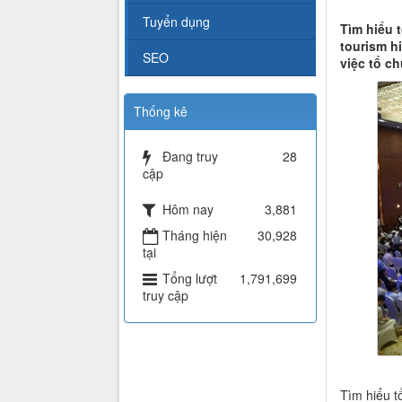
Tuyển dụng
Tìm hiểu 
tourism h
SEO
việc tổ ch
Thống kê
Đang truy
28
cập
Hôm nay
3,881
Tháng hiện
30,928
tại
Tổng lượt
1,791,699
truy cập
Tìm hiểu t