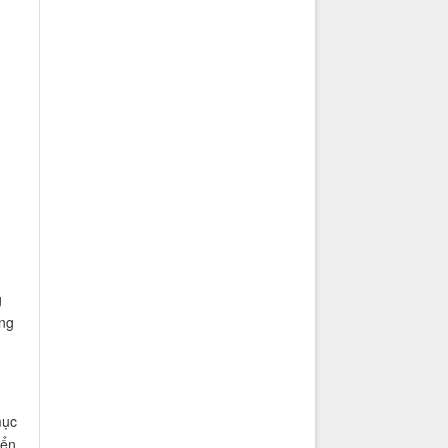
g
ững
mục
iển