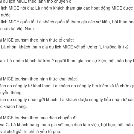
i du lịch MICE theo lãnh thổ chuyến đi:
 lịch MICE nội địa: Là nhóm khách tham gia các hoạt động MICE được 
 nước.
 lịch MICE quốc tế: Là khách quốc tế tham gia các sự kiện, hội thảo ho
 chức tại Việt Nam.
ại MICE tourism theo hình thức tổ chức:
: Là nhóm khách tham gia du lịch MICE với số lượng ít, thường là 1-2
àn: Là nhóm khách từ trên 2 người tham gia các sự kiện, hội thảo hay 
ại MICE tourism theo hình thức khai thác:
ch do công ty tự khai thác: Là khách do công ty tìm kiếm và tổ chức q
ruyền thông.
ch do công ty nhận gửi khách: Là khách được công ty tiếp nhận từ cá
ặc khách hàng.
ại MICE tourism theo mục đích chuyến đi:
và C: Là khách hàng tham gia với mục đích làm việc, hội họp, hội thảo 
vui chơi giải trí chỉ là yếu tố phụ.