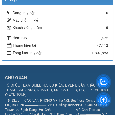
Đang truy cập
10
Máy chủ tìm kiếm
1
Khách viếng thăm
9
Hôm nay
1,472
Tháng hiện tại
47,112
Tổng lượt truy cập
1,807,883
CHỦ QUẢN
TỔ CHỨC TEAM BUILDING, SỰ KIỆN, EVENT, SÂN KHẤU, ÂM
THANH ÁNH SÁNG, NHÂN SỰ, MC, CA SĨ, PB, PG, ... YEYE TOUR
(
YEYE TOUR
)
Địa chỉ:
CÁC VĂN PHÒNG VP Hà Nội: Business Centre, 360 Kim
Mã, Ba Đình --------------------- VP Đà Nẵng: Indochina Riverside Office
Tower, 70 Bạch Đằng, Hải Châu --------------------- VP Cần Thơ: 39
Đường 30/4, Phường An Lạc, Ninh Kiều, Cần Thơ --------------------- VP