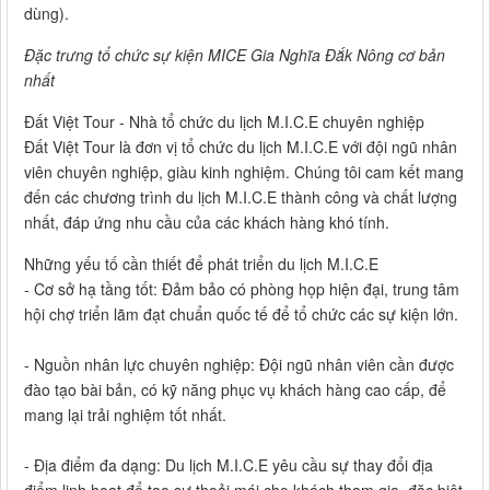
dùng).
Đặc trưng tổ chức sự kiện MICE Gia Nghĩa Đắk Nông cơ bản
nhất
Đất Việt Tour - Nhà tổ chức du lịch M.I.C.E chuyên nghiệp
Đất Việt Tour là đơn vị tổ chức du lịch M.I.C.E với đội ngũ nhân
viên chuyên nghiệp, giàu kinh nghiệm. Chúng tôi cam kết mang
đến các chương trình du lịch M.I.C.E thành công và chất lượng
nhất, đáp ứng nhu cầu của các khách hàng khó tính.
Những yếu tố cần thiết để phát triển du lịch M.I.C.E
- Cơ sở hạ tầng tốt: Đảm bảo có phòng họp hiện đại, trung tâm
hội chợ triển lãm đạt chuẩn quốc tế để tổ chức các sự kiện lớn.
- Nguồn nhân lực chuyên nghiệp: Đội ngũ nhân viên cần được
đào tạo bài bản, có kỹ năng phục vụ khách hàng cao cấp, để
mang lại trải nghiệm tốt nhất.
- Địa điểm đa dạng: Du lịch M.I.C.E yêu cầu sự thay đổi địa
điểm linh hoạt để tạo sự thoải mái cho khách tham gia, đặc biệt