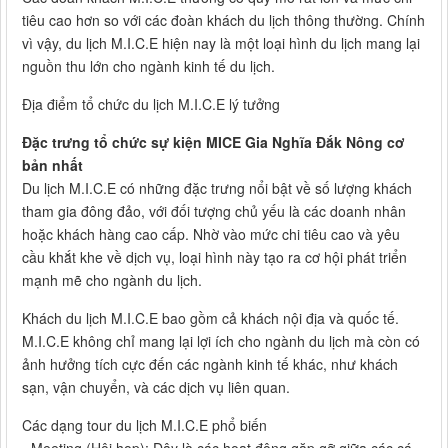
tiêu cao hơn so với các đoàn khách du lịch thông thường. Chính
vì vậy, du lịch M.I.C.E hiện nay là một loại hình du lịch mang lại
nguồn thu lớn cho ngành kinh tế du lịch.
Địa điểm tổ chức du lịch M.I.C.E lý tưởng
Đặc trưng tổ chức sự kiện MICE Gia Nghĩa Đắk Nông cơ
bản nhất
Du lịch M.I.C.E có những đặc trưng nổi bật về số lượng khách
tham gia đông đảo, với đối tượng chủ yếu là các doanh nhân
hoặc khách hàng cao cấp. Nhờ vào mức chi tiêu cao và yêu
cầu khắt khe về dịch vụ, loại hình này tạo ra cơ hội phát triển
mạnh mẽ cho ngành du lịch.
Khách du lịch M.I.C.E bao gồm cả khách nội địa và quốc tế.
M.I.C.E không chỉ mang lại lợi ích cho ngành du lịch mà còn có
ảnh hưởng tích cực đến các ngành kinh tế khác, như khách
sạn, vận chuyển, và các dịch vụ liên quan.
Các dạng tour du lịch M.I.C.E phổ biến
- Meeting (Hội họp): Đây là các hoạt động gặp gỡ giữa các cá