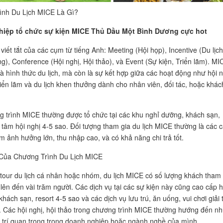
ình Du Lịch MICE Là Gì?
iệp tổ chức sự kiện MICE Thủ Dầu Một Bình Dương cực hot
viết tắt của các cụm từ tiếng Anh: Meeting (Hội họp), Incentive (Du lịch
g), Conference (Hội nghị, Hội thảo), và Event (Sự kiện, Triển lãm). MI
là hình thức du lịch, mà còn là sự kết hợp giữa các hoạt động như hội n
triển lãm và du lịch khen thưởng dành cho nhân viên, đối tác, hoặc khác
 trình MICE thường được tổ chức tại các khu nghỉ dưỡng, khách sạn,
 tâm hội nghị 4-5 sao. Đối tượng tham gia du lịch MICE thường là các 
m ảnh hưởng lớn, thu nhập cao, và có khả năng chi trả tốt.
Của Chương Trình Du Lịch MICE
 tour du lịch cá nhân hoặc nhóm, du lịch MICE có số lượng khách tham 
ể lên đến vài trăm người. Các dịch vụ tại các sự kiện này cũng cao cấp 
hách sạn, resort 4-5 sao và các dịch vụ lưu trú, ăn uống, vui chơi giải t
. Các hội nghị, hội thảo trong chương trình MICE thường hướng đến n
ị trí quan trọng trong doanh nghiệp hoặc ngành nghề của mình.