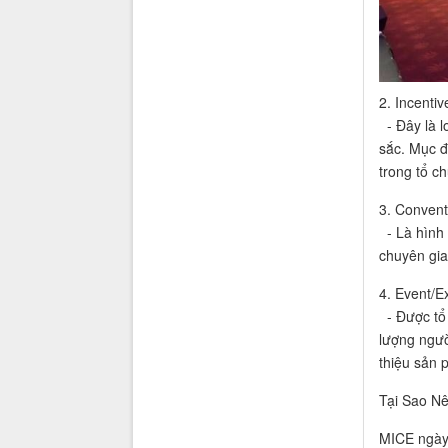
2. Incenti
- Đây là l
sắc. Mục đ
trong tổ ch
3. Convent
- Là hình t
chuyên gia
4. Event/E
- Được tổ 
lượng ngườ
thiệu sản 
Tại Sao N
MICE ngày 