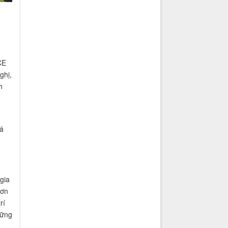
CE
ghị,
h
cá
gia
hơn
rí
hững