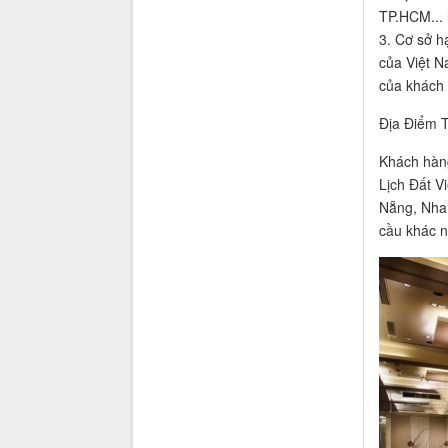
TP.HCM... 
3. Cơ sở h
của Việt N
của khách
Địa Điểm 
Khách hàng
Lịch Đất V
Nẵng, Nha 
cầu khác n