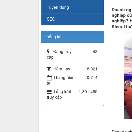
Tuyển dụng
Doanh ngh
nghiệp củ
SEO
nghiệp? H
Khen Thưở
Thống kê
Đang truy
48
cập
Hôm nay
8,021
Tháng hiện
40,714
tại
Tổng lượt
1,801,485
truy cập
Doanh ngh