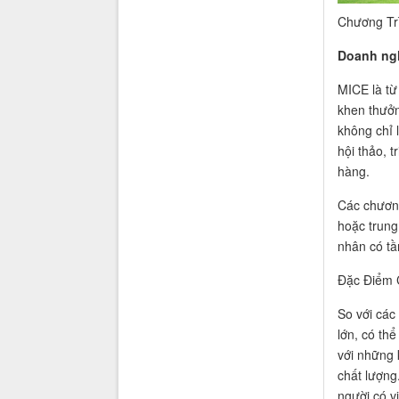
Chương Tr
Doanh ngh
MICE là từ 
khen thưởn
không chỉ 
hội thảo, 
hàng.
Các chương
hoặc trung
nhân có tầ
Đặc Điểm 
So với các
lớn, có th
với những k
chất lượng
người có v