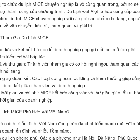
ị tổ chức du lịch MICE chuyên nghiệp là vô cùng quan trọng, bởi nó sẽ
 sự thành công của chương trình. Du Lịch Đất Việt tự hào cung cấp các
 chức du lịch MICE chuyên nghiệp với các gói sản phẩm đa dạng, đáp 
 về vận chuyển, lưu trú, tham quan, và giải trí.
i Tham Gia Du Lịch MICE
ao lưu và kết nối: Là dịp để doanh nghiệp gặp gỡ đối tác, mở rộng thị
tìm kiếm cơ hội hợp tác.
 và thư giãn: Thành viên tham gia có cơ hội nghỉ ngơi, tham quan các 
h nổi tiếng.
ng sự đoàn kết: Các hoạt động team building và khen thưởng giúp củn
ần đoàn kết giữa nhân viên và doanh nghiệp.
 thời gian và chi phí: MICE kết hợp công việc và thư giãn giúp tối ưu hó
 thời gian của doanh nghiệp.
u Lịch MICE Phù Hợp Với Việt Nam?
và chính trị ổn định: Việt Nam đang trên đà phát triển mạnh mẽ, với môi
h doanh ổn định và nhiều tiềm năng.
m du lịch phong phú: Các địa phương như Hà Nội, Đà Nẵng, Phú Quốc,