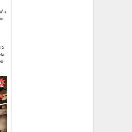
yển
he
 Du
 Đà
êu