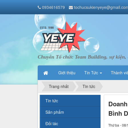
0934616579
tochucsukienyeye@gmail.co
Chuyên Tổ chức Team Building, sự kiện, 
Giới thiệu
Tin Tức
Thành vi
Trang nhất
Tin tức
Tin tức
Doanh 
Bình 
Sản phẩm
Đối tác
Thứ ba - 08/