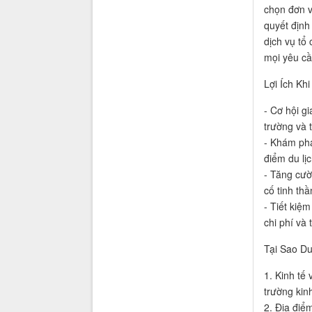
chọn đơn v
quyết định
dịch vụ tổ
mọi yêu cầu
Lợi Ích Kh
- Cơ hội gi
trường và 
- Khám phá
điểm du lịc
- Tăng cườ
cố tinh th
- Tiết kiệm
chi phí và
Tại Sao D
1. Kinh tế 
trường kin
2. Địa điể