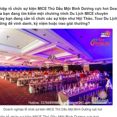
iệp tổ chức sự kiện MICE Thủ Dầu Một Bình Dương cực hot Do
a bạn đang tìm kiếm một chương trình Du Lịch MICE chuyên
ay bạn đang cần tổ chức các sự kiện như Hội Thảo, Tour Du Lịc
ng để vinh danh, kỷ niệm hoặc trao giải thưởng?
Doanh nghiệp tổ chức sự kiện MICE Thủ Dầu Một Bình Dương cực hot
iệp tổ chức sự kiện MICE Thủ Dầu Một Bình Dương cực hot