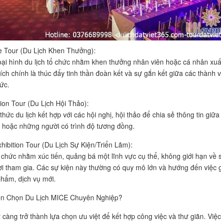
ve Tour (Du Lịch Khen Thưởng):
oại hình du lịch tổ chức nhằm khen thưởng nhân viên hoặc cá nhân xuấ
ích chính là thúc đẩy tinh thần đoàn kết và sự gắn kết giữa các thành v
ức.
ion Tour (Du Lịch Hội Thảo):
hức du lịch kết hợp với các hội nghị, hội thảo để chia sẻ thông tin giữa
 hoặc những người có trình độ tương đồng.
xhibition Tour (Du Lịch Sự Kiện/Triển Lãm):
chức nhằm xúc tiến, quảng bá một lĩnh vực cụ thể, không giới hạn về 
i tham gia. Các sự kiện này thường có quy mô lớn và hướng đến việc g
phẩm, dịch vụ mới.
ên Chọn Du Lịch MICE Chuyên Nghiệp?
càng trở thành lựa chọn ưu việt để kết hợp công việc và thư giãn. Việc