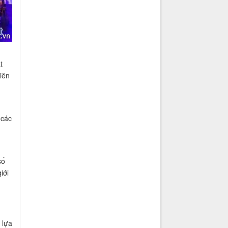
t
iên
 các
số
iới
 lựa