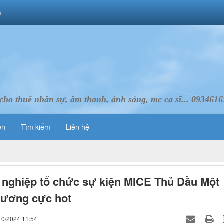
m
cho thuê nhân sự, âm thanh, ánh sáng, mc ca sĩ... 093461
ên
Tìm kiếm
Liên hệ
nghiệp tổ chức sự kiện MICE Thủ Dầu Một
Dương cực hot
10/2024 11:54