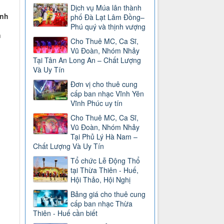
Dịch vụ Múa lân thành
anh
phố Đà Lạt Lâm Đồng–
Phú quý và thịnh vượng
h
Cho Thuê MC, Ca Sĩ,
Vũ Đoàn, Nhóm Nhảy
Tại Tân An Long An – Chất Lượng
Và Uy Tín
Đơn vị cho thuê cung
cấp ban nhạc Vĩnh Yên
Vĩnh Phúc uy tín
Cho Thuê MC, Ca Sĩ,
Vũ Đoàn, Nhóm Nhảy
Tại Phủ Lý Hà Nam –
Chất Lượng Và Uy Tín
Tổ chức Lễ Động Thổ
tại Thừa Thiên - Huế,
Hội Thảo, Hội Nghị
Bảng giá cho thuê cung
cấp ban nhạc Thừa
Thiên - Huế cần biết