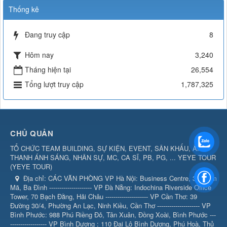
Thống kê
Đang truy cập
8
Hôm nay
3,240
Tháng hiện tại
26,554
Tổng lượt truy cập
1,787,325
CHỦ QUẢN
TỔ CHỨC TEAM BUILDING, SỰ KIỆN, EVENT, SÂN KHẤU, ÂM
THANH ÁNH SÁNG, NHÂN SỰ, MC, CA SĨ, PB, PG, ... YEYE TOUR
(
YEYE TOUR
)
Địa chỉ:
CÁC VĂN PHÒNG VP Hà Nội: Business Centre, 360 Kim
Mã, Ba Đình --------------------- VP Đà Nẵng: Indochina Riverside Office
Tower, 70 Bạch Đằng, Hải Châu --------------------- VP Cần Thơ: 39
Đường 30/4, Phường An Lạc, Ninh Kiều, Cần Thơ --------------------- VP
Bình Phước: 988 Phú Riềng Đỏ, Tân Xuân, Đồng Xoài, Bình Phước ---
------------------ VP Bình Dương : 110 Đại Lộ Bình Dương, Phú Hoà, Thủ