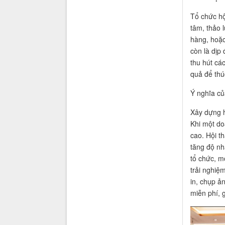
Tổ chức hộ
tâm, thảo l
hàng, hoặc
còn là dịp
thu hút cá
quả để thú
Ý nghĩa của
Xây dựng h
Khi một do
cao. Hội t
tăng độ nh
tổ chức, m
trải nghiệ
in, chụp ả
miễn phí, 