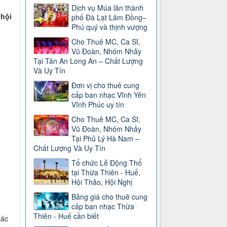
Dịch vụ Múa lân thành
 hội
phố Đà Lạt Lâm Đồng–
Phú quý và thịnh vượng
Cho Thuê MC, Ca Sĩ,
Vũ Đoàn, Nhóm Nhảy
Tại Tân An Long An – Chất Lượng
Và Uy Tín
Đơn vị cho thuê cung
cấp ban nhạc Vĩnh Yên
Vĩnh Phúc uy tín
Cho Thuê MC, Ca Sĩ,
Vũ Đoàn, Nhóm Nhảy
Tại Phủ Lý Hà Nam –
Chất Lượng Và Uy Tín
Tổ chức Lễ Động Thổ
tại Thừa Thiên - Huế,
Hội Thảo, Hội Nghị
Bảng giá cho thuê cung
cấp ban nhạc Thừa
Thiên - Huế cần biết
các