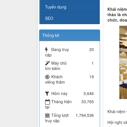
Tuyển dụng
Khái niệm
thảo là n
SEO
chức, doa
Thống kê
Đang truy
20
cập
Máy chủ
1
tìm kiếm
Khách
19
viếng thăm
Hôm nay
5,646
Tháng hiện
33,765
tại
Khái niệm
Tổng lượt
1,794,536
truy cập
Hội nghị v