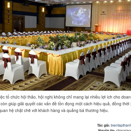
iệc tổ chức hội thảo, hội nghị không chỉ mang lại nhiều lợi ích cho doa
còn giúp giải quyết các vấn đề tồn đọng một cách hiệu quả, đồng thời 
uan hệ chặt chẽ với khách hàng và quảng bá thương hiệu.
Tác giả:
bientapthan
Nguồn tin:
ctmpalac