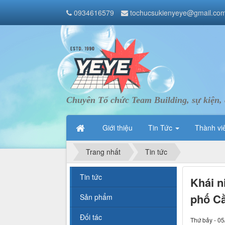
0934616579
tochucsukienyeye@gmail.co
Chuyên Tổ chức Team Building, sự kiện, 
Giới thiệu
Tin Tức
Thành vi
Trang nhất
Tin tức
Tin tức
Khái n
phố C
Sản phẩm
Đối tác
Thứ bảy - 05