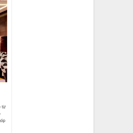
 từ
ề
góp