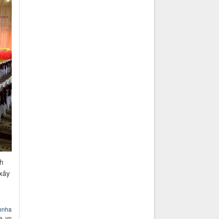
nh
xây
hnha
e. vn