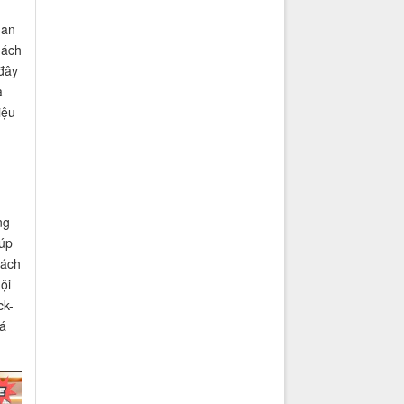
uan
hách
 đây
à
iệu
ng
iúp
cách
ội
ck-
bá