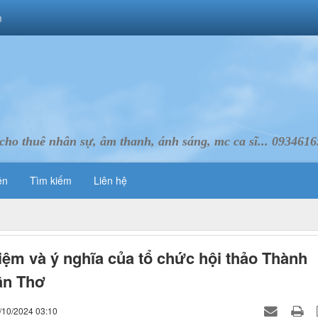
m
cho thuê nhân sự, âm thanh, ánh sáng, mc ca sĩ... 093461
ên
Tìm kiếm
Liên hệ
iệm và ý nghĩa của tổ chức hội thảo Thành
ần Thơ
/10/2024 03:10