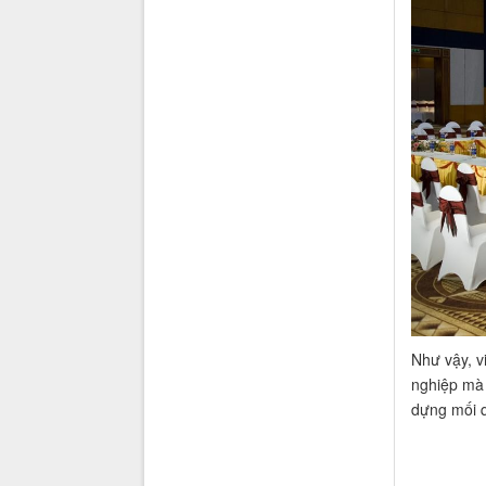
Như vậy, v
nghiệp mà 
dựng mối q