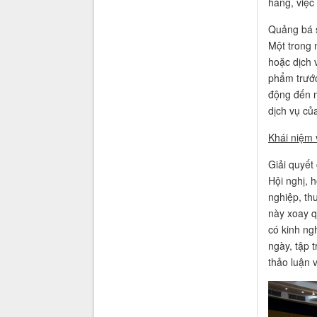
hàng, việc
Quảng bá 
Một trong 
hoặc dịch 
phẩm trước
động đến n
dịch vụ củ
Khái niệm
Giải quyết
Hội nghị, 
nghiệp, th
này xoay q
có kinh ng
ngày, tập 
thảo luận 