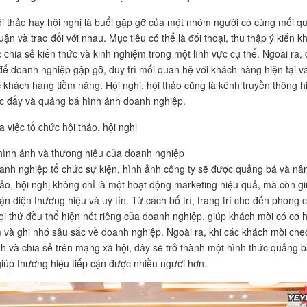
i thảo hay hội nghị là buổi gặp gỡ của một nhóm người có cùng mối q
uận và trao đổi với nhau. Mục tiêu có thể là đối thoại, thu thập ý kiến k
 chia sẻ kiến thức và kinh nghiệm trong một lĩnh vực cụ thể. Ngoài ra,
 để doanh nghiệp gặp gỡ, duy trì mối quan hệ với khách hàng hiện tại v
c khách hàng tiềm năng. Hội nghị, hội thảo cũng là kênh truyền thông h
c đẩy và quảng bá hình ảnh doanh nghiệp.
 việc tổ chức hội thảo, hội nghị
ình ảnh và thương hiệu của doanh nghiệp
anh nghiệp tổ chức sự kiện, hình ảnh công ty sẽ được quảng bá và nâ
hảo, hội nghị không chỉ là một hoạt động marketing hiệu quả, mà còn g
ận diện thương hiệu và uy tín. Từ cách bố trí, trang trí cho đến phong 
ọi thứ đều thể hiện nét riêng của doanh nghiệp, giúp khách mời có cơ h
m và ghi nhớ sâu sắc về doanh nghiệp. Ngoài ra, khi các khách mời che
nh và chia sẻ trên mạng xã hội, đây sẽ trở thành một hình thức quảng 
giúp thương hiệu tiếp cận được nhiều người hơn.