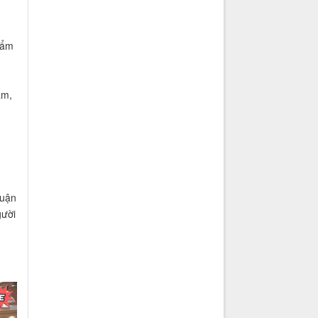
hẩm
ẩm,
luận
gười