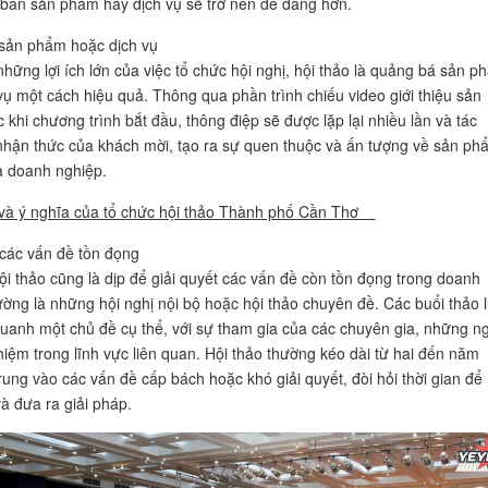
 bán sản phẩm hay dịch vụ sẽ trở nên dễ dàng hơn.
sản phẩm hoặc dịch vụ
những lợi ích lớn của việc tổ chức hội nghị, hội thảo là quảng bá sản p
vụ một cách hiệu quả. Thông qua phần trình chiếu video giới thiệu sản
 khi chương trình bắt đầu, thông điệp sẽ được lặp lại nhiều lần và tác
hận thức của khách mời, tạo ra sự quen thuộc và ấn tượng về sản ph
a doanh nghiệp.
 và ý nghĩa của tổ chức hội thảo Thành phố Cần Thơ
 các vấn đề tồn đọng
hội thảo cũng là dịp để giải quyết các vấn đề còn tồn đọng trong doanh
ường là những hội nghị nội bộ hoặc hội thảo chuyên đề. Các buổi thảo 
uanh một chủ đề cụ thể, với sự tham gia của các chuyên gia, những n
hiệm trong lĩnh vực liên quan. Hội thảo thường kéo dài từ hai đến năm
trung vào các vấn đề cấp bách hoặc khó giải quyết, đòi hỏi thời gian để
và đưa ra giải pháp.