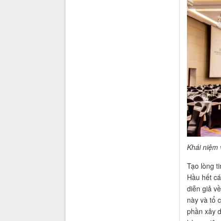
Khái niệm
Tạo lòng t
Hầu hết cá
diễn giả v
này và tổ 
phần xây d