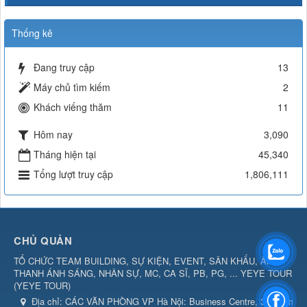
Thống kê
Đang truy cập
13
Máy chủ tìm kiếm
2
Khách viếng thăm
11
Hôm nay
3,090
Tháng hiện tại
45,340
Tổng lượt truy cập
1,806,111
CHỦ QUẢN
TỔ CHỨC TEAM BUILDING, SỰ KIỆN, EVENT, SÂN KHẤU, ÂM
THANH ÁNH SÁNG, NHÂN SỰ, MC, CA SĨ, PB, PG, ... YEYE TOUR
(
YEYE TOUR
)
Địa chỉ:
CÁC VĂN PHÒNG VP Hà Nội: Business Centre, 360 Kim