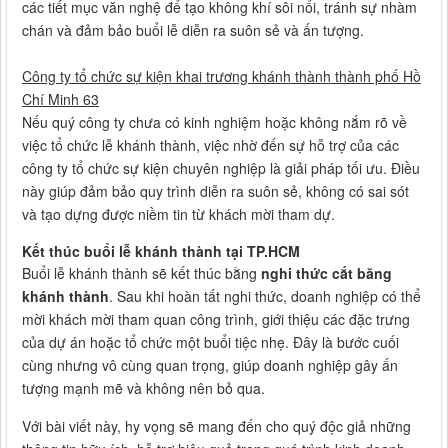
các tiết mục văn nghệ để tạo không khí sôi nổi, tránh sự nhàm
chán và đảm bảo buổi lễ diễn ra suôn sẻ và ấn tượng.
Công ty tổ chức sự kiện khai trương khánh thành thành phố Hồ
Chí Minh 63
Nếu quý công ty chưa có kinh nghiệm hoặc không nắm rõ về
việc tổ chức lễ khánh thành, việc nhờ đến sự hỗ trợ của các
công ty tổ chức sự kiện chuyên nghiệp là giải pháp tối ưu. Điều
này giúp đảm bảo quy trình diễn ra suôn sẻ, không có sai sót
và tạo dựng được niềm tin từ khách mời tham dự.
Kết thúc buổi lễ khánh thành tại TP.HCM
Buổi lễ khánh thành sẽ kết thúc bằng
nghi thức cắt băng
khánh thành
. Sau khi hoàn tất nghi thức, doanh nghiệp có thể
mời khách mời tham quan công trình, giới thiệu các đặc trưng
của dự án hoặc tổ chức một buổi tiệc nhẹ. Đây là bước cuối
cùng nhưng vô cùng quan trọng, giúp doanh nghiệp gây ấn
tượng mạnh mẽ và không nên bỏ qua.
Với bài viết này, hy vọng sẽ mang đến cho quý độc giả những