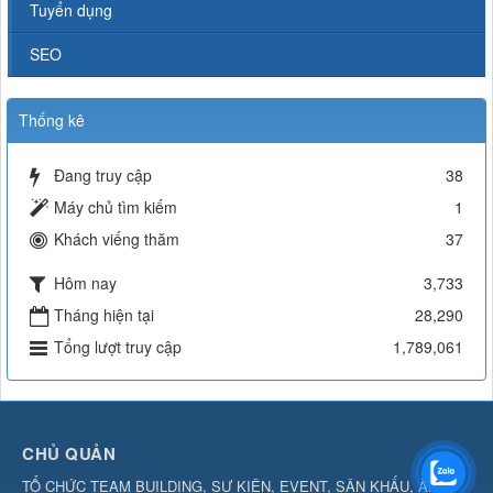
Tuyển dụng
SEO
Thống kê
Đang truy cập
38
Máy chủ tìm kiếm
1
Khách viếng thăm
37
Hôm nay
3,733
Tháng hiện tại
28,290
Tổng lượt truy cập
1,789,061
CHỦ QUẢN
TỔ CHỨC TEAM BUILDING, SỰ KIỆN, EVENT, SÂN KHẤU, ÂM