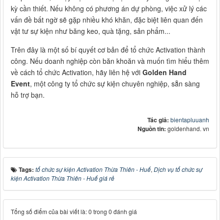
kỳ cần thiết. Nếu không có phương án dự phòng, việc xử lý các
vấn đề bất ngờ sẽ gặp nhiều khó khăn, đặc biệt liên quan đến
vật tư sự kiện như băng keo, quà tặng, sản phẩm...
Trên đây là một số bí quyết cơ bản để tổ chức Activation thành
công. Nếu doanh nghiệp còn băn khoăn và muốn tìm hiểu thêm
về cách tổ chức Activation, hãy liên hệ với
Golden Hand
Event
, một công ty tổ chức sự kiện chuyên nghiệp, sẵn sàng
hỗ trợ bạn.
Tác giả:
bientapluuanh
Nguồn tin:
goldenhand. vn
Tags:
tổ chức sự kiện Activation Thừa Thiên - Huế
,
Dịch vụ tổ chức sự
kiện Activation Thừa Thiên - Huế giá rẻ
Tổng số điểm của bài viết là: 0 trong 0 đánh giá