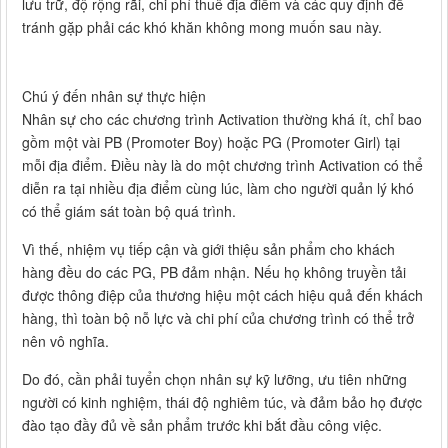
lưu trữ, độ rộng rãi, chi phí thuê địa điểm và các quy định để
tránh gặp phải các khó khăn không mong muốn sau này.
Chú ý đến nhân sự thực hiện
Nhân sự cho các chương trình Activation thường khá ít, chỉ bao
gồm một vài PB (Promoter Boy) hoặc PG (Promoter Girl) tại
mỗi địa điểm. Điều này là do một chương trình Activation có thể
diễn ra tại nhiều địa điểm cùng lúc, làm cho người quản lý khó
có thể giám sát toàn bộ quá trình.
Vì thế, nhiệm vụ tiếp cận và giới thiệu sản phẩm cho khách
hàng đều do các PG, PB đảm nhận. Nếu họ không truyền tải
được thông điệp của thương hiệu một cách hiệu quả đến khách
hàng, thì toàn bộ nỗ lực và chi phí của chương trình có thể trở
nên vô nghĩa.
Do đó, cần phải tuyển chọn nhân sự kỹ lưỡng, ưu tiên những
người có kinh nghiệm, thái độ nghiêm túc, và đảm bảo họ được
đào tạo đầy đủ về sản phẩm trước khi bắt đầu công việc.