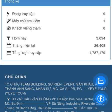
Thống kê
Đang truy cập
9
Máy chủ tìm kiếm
1
Khách viếng thăm
8
Hôm nay
3,094
Tháng hiện tại
26,408
Tổng lượt truy cập
1,787,179
CHỦ QUẢN
TỔ CHỨC TEAM BUILDING, SỰ KIỆN, EVENT, SÂN KHẤU, ÂM
THANH ÁNH SÁNG, NHÂN SỰ, MC, CA SĨ, PB, PG, ... YEYE TOUR
(
YEYE TOUR
)
Địa chỉ:
CÁC VĂN PHÒNG VP Hà Nội: Business Centre, 360 Kim
Mã, Ba Đình --------------------- VP Đà Nẵng: Indochina Riverside Office
Tower, 70 Bạch Đằng, Hải Châu --------------------- VP Cần Thơ: 39