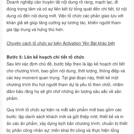
Doanh nghiệp cần truyền tải nội dung rõ ràng, mạch lạc, đi
đúng trọng tâm và có sự liên kết từ tổng quát đến chi tiết, từ nội
dung cũ đến nội dung mới. Việc tổ chức các phần giao lưu với
khán giả sẽ giúp tăng cường sự tương tác, khiến người tham
gia tập trung và hứng thú hơn.
Chuyên cách tổ chức sự kiện Activation Yên Bái khác biệt
Bước 5: Lên kế hoạch chi tiết tổ chức
Sau khi xác định chủ đề, bước tiếp theo là lập kế hoạch chi tiết
cho chương trình, bao gồm nội dung, thời lượng, thông điệp và
các key moment quan trọng. Tại giai đoạn này, thiết kế một
chương trình thu hút người tham dự là yếu tố then chốt, nhằm
đảm bảo rằng họ sẽ ghi nhớ những ấn tượng sâu sắc về sản
phẩm.
Quy trình tổ chức sự kiện ra mắt sản phẩm mới bao gồm các
bước: lập danh sách khách mời và gửi thiệp mời; thiết kế và in
ấn các ấn phẩm; xây dựng kịch bản chương trình; chuẩn bị thiết
bị; phân công nhân sự; triển khai thi công và thực hiện tổng