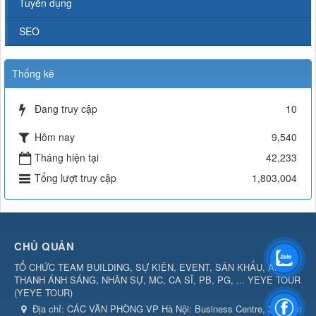
Tuyển dụng
SEO
Thống kê
Đang truy cập
10
Hôm nay
9,540
Tháng hiện tại
42,233
Tổng lượt truy cập
1,803,004
CHỦ QUẢN
TỔ CHỨC TEAM BUILDING, SỰ KIỆN, EVENT, SÂN KHẤU, ÂM
THANH ÁNH SÁNG, NHÂN SỰ, MC, CA SĨ, PB, PG, ... YEYE TOUR
(
YEYE TOUR
)
Địa chỉ:
CÁC VĂN PHÒNG VP Hà Nội: Business Centre, 360 Kim