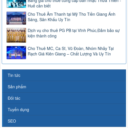
Bảng giá cho thuê cung cấp ban nhạc Thừa Thiên -
Huế cần biết
Cho Thuê Âm Thanh tại Mỹ Tho Tiền Giang Ánh
Sáng, Sân Khấu Uy Tín
Dịch vụ cho thuê PG PB tại Vĩnh Phúc,Đảm bảo sự
kiện thành công
Cho Thuê MC, Ca Sĩ, Vũ Đoàn, Nhóm Nhảy Tại
Rạch Giá Kiên Giang – Chất Lượng Và Uy Tín
Tin tức
Sản phẩm
Đối tác
Tuyển dụng
SEO