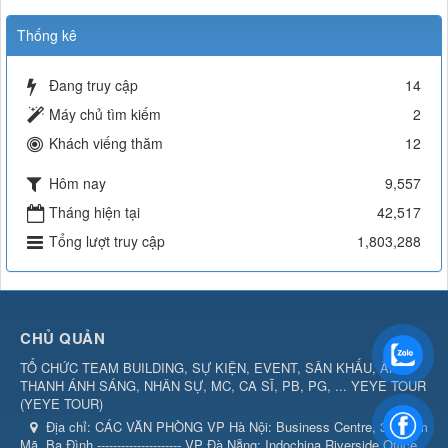
Thống kê
Đang truy cập
14
Máy chủ tìm kiếm
2
Khách viếng thăm
12
Hôm nay
9,557
Tháng hiện tại
42,517
Tổng lượt truy cập
1,803,288
CHỦ QUẢN
TỔ CHỨC TEAM BUILDING, SỰ KIỆN, EVENT, SÂN KHẤU, ÂM
THANH ÁNH SÁNG, NHÂN SỰ, MC, CA SĨ, PB, PG, ... YEYE TOUR
(
YEYE TOUR
)
Địa chỉ:
CÁC VĂN PHÒNG VP Hà Nội: Business Centre, 360 Kim
Mã, Ba Đình --------------------- VP Đà Nẵng: Indochina Riverside Office