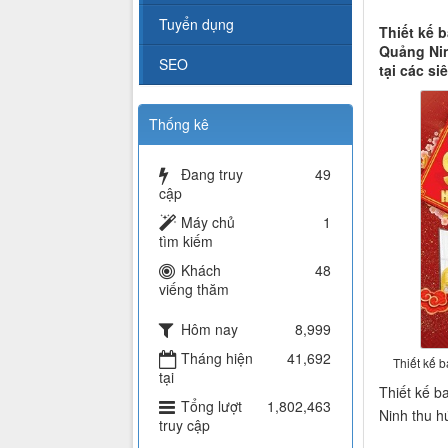
Tuyển dụng
Thiết kế 
Quảng Nin
SEO
tại các si
Thống kê
Đang truy
49
cập
Máy chủ
1
tìm kiếm
Khách
48
viếng thăm
Hôm nay
8,999
Tháng hiện
41,692
Thiết kế 
tại
Thiết kế b
Tổng lượt
1,802,463
Ninh thu h
truy cập