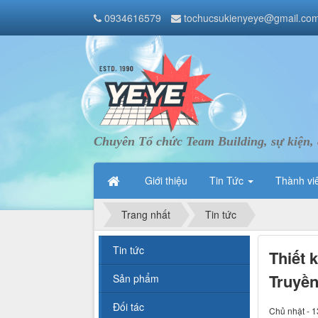
0934616579
tochucsukienyeye@gmail.co
Chuyên Tổ chức Team Building, sự kiện, 
Giới thiệu
Tin Tức
Thành vi
Trang nhất
Tin tức
Tin tức
Thiết 
Truyền
Sản phẩm
Đối tác
Chủ nhật - 1