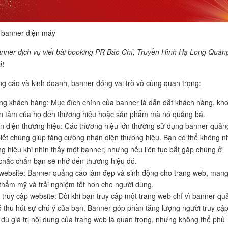
a banner điện máy
anner dịch vụ viết bài booking PR Báo Chí, Truyền Hình Hạ Long Quản
út
g cáo và kinh doanh, banner đóng vai trò vô cùng quan trọng:
ng khách hàng: Mục đích chính của banner là dẫn dắt khách hàng, khơ
n tâm của họ đến thương hiệu hoặc sản phẩm mà nó quảng bá.
n diện thương hiệu: Các thương hiệu lớn thường sử dụng banner quản
biết chúng giúp tăng cường nhận diện thương hiệu. Bạn có thể không n
g hiệu khi nhìn thấy một banner, nhưng nếu liên tục bắt gặp chúng ở
 chắc chắn bạn sẽ nhớ đến thương hiệu đó.
í website: Banner quảng cáo làm đẹp và sinh động cho trang web, man
ị thẩm mỹ và trải nghiệm tốt hơn cho người dùng.
t truy cập website: Đôi khi bạn truy cập một trang web chỉ vì banner qu
ó thu hút sự chú ý của bạn. Banner góp phần tăng lượng người truy cậ
 dù giá trị nội dung của trang web là quan trọng, nhưng không thể phủ