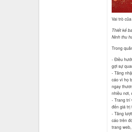
Vai trò củ
Thiết kế b
Ninh thu h
Trong quản
- Điều hướ
gợi sự qua
- Tăng nhậ
cáo vì họ 
ngay thươn
nhiều nơi,
- Trang tr
đến giá tr
- Tăng lượ
cáo trên đ
trang web,