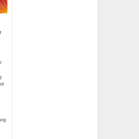
g
i
g
hớ
g
ảng
p