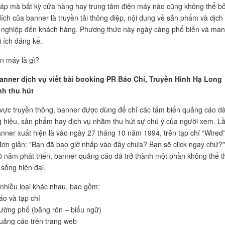
p mà bất kỳ cửa hàng hay trung tâm điện máy nào cũng không thể b
ích của banner là truyền tải thông điệp, nội dung về sản phẩm và dịch
 nghiệp đến khách hàng. Phương thức này ngày càng phổ biến và ma
ợi ích đáng kể.
n máy là gì?
banner dịch vụ viết bài booking PR Báo Chí, Truyền Hình Hạ Long
h thu hút
 vực truyền thông, banner được dùng để chỉ các tấm biển quảng cáo d
 hiệu, sản phẩm hay dịch vụ nhằm thu hút sự chú ý của người xem. L
anner xuất hiện là vào ngày 27 tháng 10 năm 1994, trên tạp chí “Wired”
ơn giản: "Bạn đã bao giờ nhấp vào đây chưa? Bạn sẽ click ngay chứ?"
 năm phát triển, banner quảng cáo đã trở thành một phần không thể t
 sống hiện đại.
nhiều loại khác nhau, bao gồm:
áo và tạp chí
ường phố (băng rôn – biểu ngữ)
uảng cáo trên trang web