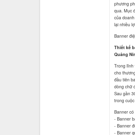
phương phá
qua. Mục đ
của doanh
lại nhiều l
Banner điệ
Thiết kế 
Quảng Nin
Trong lĩnh
cho thương
đầu tiên b
dòng chữ đ
Sau gần 30
trong cuộc
Banner có 
- Banner b
- Banner đ
- Banner q