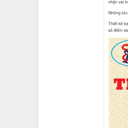
nhận vai t
Những lưu 
Thiết kế b
số điểm sa