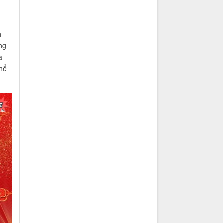
h
ng
à
thể