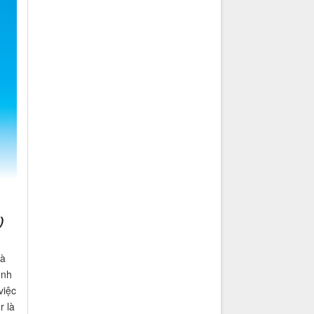
và
ình
việc
r là