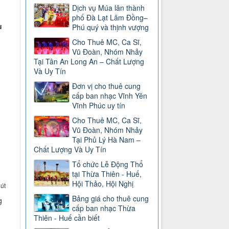
Dịch vụ Múa lân thành
phố Đà Lạt Lâm Đồng–
u
Phú quý và thịnh vượng
Cho Thuê MC, Ca Sĩ,
Vũ Đoàn, Nhóm Nhảy
Tại Tân An Long An – Chất Lượng
Và Uy Tín
Đơn vị cho thuê cung
cấp ban nhạc Vĩnh Yên
Vĩnh Phúc uy tín
Cho Thuê MC, Ca Sĩ,
Vũ Đoàn, Nhóm Nhảy
Tại Phủ Lý Hà Nam –
Chất Lượng Và Uy Tín
Tổ chức Lễ Động Thổ
tại Thừa Thiên - Huế,
Hội Thảo, Hội Nghị
út
Bảng giá cho thuê cung
g
cấp ban nhạc Thừa
Thiên - Huế cần biết