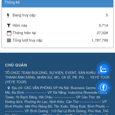
Thống kê
Đang truy cập
5
Hôm nay
3,714
Tháng hiện tại
27,028
Tổng lượt truy cập
1,787,799
CHỦ QUẢN
TỔ CHỨC TEAM BUILDING, SỰ KIỆN, EVENT, SÂN KHẤU, ÂM
THANH ÁNH SÁNG, NHÂN SỰ, MC, CA SĨ, PB, PG, ... YEYE TOUR
(
YEYE TOUR
)
Địa chỉ:
CÁC VĂN PHÒNG VP Hà Nội: Business Centre, 360 Kim
Mã, Ba Đình --------------------- VP Đà Nẵng: Indochina Riverside Office
Tower, 70 Bạch Đằng, Hải Châu --------------------- VP Cần Thơ: 39
Đường 30/4, Phường An Lạc, Ninh Kiều, Cần Thơ --------------------- VP
Bình Phước: 988 Phú Riềng Đỏ, Tân Xuân, Đồng Xoài, Bình Phước ---
------------------ VP Bình Dương : 110 Đại Lộ Bình Dương, Phú Hoà, Thủ