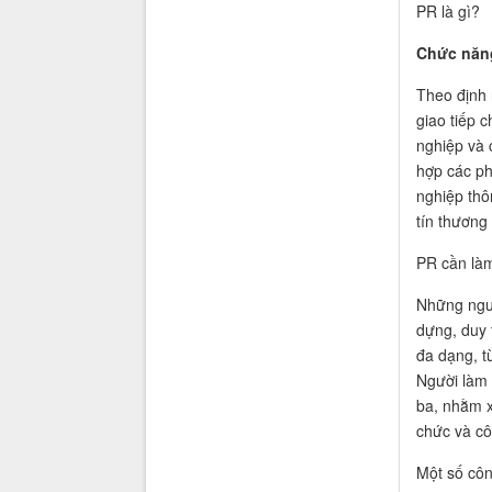
PR là gì?
Chức năng
Theo định 
giao tiếp 
nghiệp và 
hợp các ph
nghiệp thô
tín thương
PR cần là
Những ngườ
dựng, duy 
đa dạng, t
Người làm 
ba, nhằm x
chức và c
Một số côn