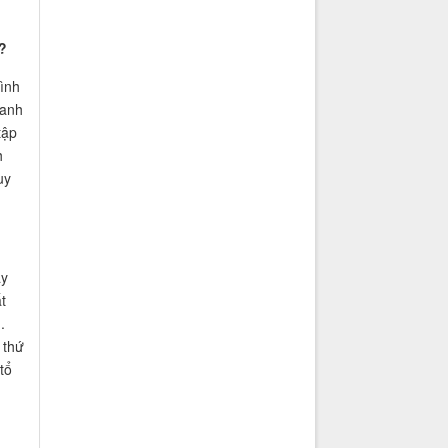
?
ình
oanh
tập
h
uy
ây
t
.
 thứ
tổ