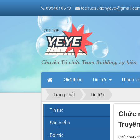
0934616579
tochucsukienyeye@gmail.co
Chuyên Tổ chức Team Building, sự kiện, 
Giới thiệu
Tin Tức
Thành vi
Trang nhất
Tin tức
Tin tức
Chức n
Truyền
Sản phẩm
Đối tác
Chủ nhật - 1