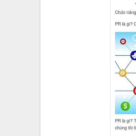
Chức năng 
PR là gì? 
PR là gì? 
chúng tôi t