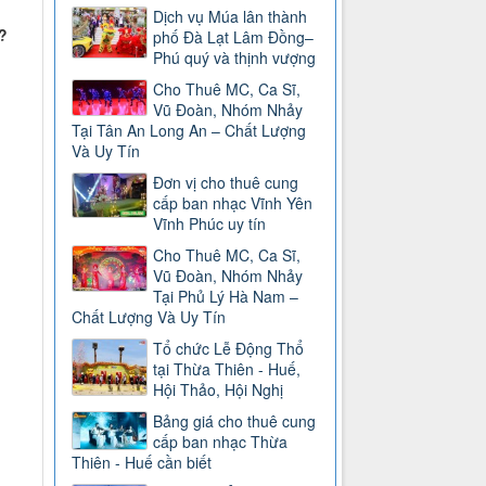
Dịch vụ Múa lân thành
?
phố Đà Lạt Lâm Đồng–
Phú quý và thịnh vượng
Cho Thuê MC, Ca Sĩ,
Vũ Đoàn, Nhóm Nhảy
Tại Tân An Long An – Chất Lượng
Và Uy Tín
Đơn vị cho thuê cung
cấp ban nhạc Vĩnh Yên
Vĩnh Phúc uy tín
Cho Thuê MC, Ca Sĩ,
Vũ Đoàn, Nhóm Nhảy
Tại Phủ Lý Hà Nam –
Chất Lượng Và Uy Tín
Tổ chức Lễ Động Thổ
tại Thừa Thiên - Huế,
Hội Thảo, Hội Nghị
Bảng giá cho thuê cung
cấp ban nhạc Thừa
Thiên - Huế cần biết