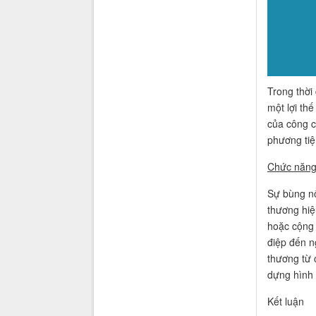
Trong thời
một lợi th
của công c
phương tiệ
Chức năng 
Sự bùng nổ
thương hiệ
hoặc cộng 
điệp đến n
thương từ 
dựng hình 
Kết luận