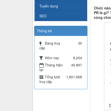
Tuyển dụng
Chức năng
PR là gì?
SEO
cùng chún
Thống kê
Đang truy
30
cập
Hôm nay
8,204
Tháng hiện
40,897
tại
Tổng lượt
1,801,668
truy cập