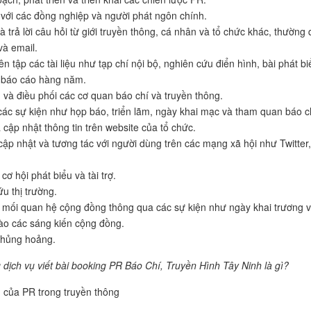
p với các đồng nghiệp và người phát ngôn chính.
và trả lời câu hỏi từ giới truyền thông, cá nhân và tổ chức khác, thường
và email.
iên tập các tài liệu như tạp chí nội bộ, nghiên cứu điển hình, bài phát bi
 báo cáo hàng năm.
 và điều phối các cơ quan báo chí và truyền thông.
các sự kiện như họp báo, triển lãm, ngày khai mạc và tham quan báo c
à cập nhật thông tin trên website của tổ chức.
 cập nhật và tương tác với người dùng trên các mạng xã hội như Twitter,
cơ hội phát biểu và tài trợ.
u thị trường.
 mối quan hệ cộng đồng thông qua các sự kiện như ngày khai trương 
ào các sáng kiến cộng đồng.
khủng hoảng.
dịch vụ viết bài booking PR Báo Chí, Truyền Hình Tây Ninh là gì?
của PR trong truyền thông