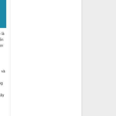
 là
ến
àm
 và
ng
xây