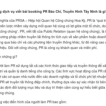
 dịch vụ viết bài booking PR Báo Chí, Truyền Hình Tây Ninh là gì
nghĩa của PRSA – Hiệp hội Quan hệ Công chúng Hoa Kỳ, PR là “quá tr
chiến lược nhằm xây dựng mối quan hệ cùng có lợi giữa một tổ chức, d
công chúng”. PR, viết tắt của Public Relation (quan hệ công chúng), là 
ương pháp nhằm truyền tải thông tin tích cực về sản phẩm hoặc doan
ng qua báo chí và các phương tiện truyền thông khác, từ đó nâng cao 
 hiệu. Đối với công chúng, PR là công cụ khách quan và miễn phí.
m những gì?
i làm PR sử dụng tất cả các hình thức giao tiếp và truyền thông để x
trì và quản lý danh tiếng cho công ty. Các lĩnh vực hoạt động của PR rấ
ừ các cơ quan nhà nước đến các doanh nghiệp và tổ chức phi lợi nhuận
PR sẽ truyền tải thông điệp chính, thường dựa vào sự xác nhận từ bên
ác định đối tượng mục tiêu và duy trì thiện cảm cùng sự hiểu biết giữa 
ông chúng.
g việc điển hình của người làm PR bao gồm: