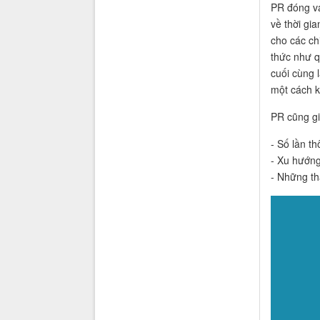
PR đóng va
về thời gi
cho các ch
thức như qu
cuối cùng 
một cách k
PR cũng gi
- Số lần th
- Xu hướng
- Những th