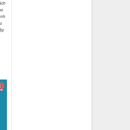
ách
ao
ình
êu
iệp