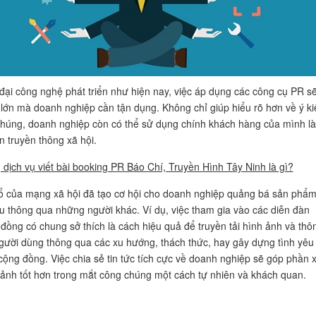
 đại công nghệ phát triển như hiện nay, việc áp dụng các công cụ PR sẽ
ế lớn mà doanh nghiệp cần tận dụng. Không chỉ giúp hiểu rõ hơn về ý ki
húng, doanh nghiệp còn có thể sử dụng chính khách hàng của mình l
n truyền thông xã hội.
dịch vụ viết bài booking PR Báo Chí, Truyền Hình Tây Ninh là gì?
 của mạng xã hội đã tạo cơ hội cho doanh nghiệp quảng bá sản phẩm
u thông qua những người khác. Ví dụ, việc tham gia vào các diễn đàn
đồng có chung sở thích là cách hiệu quả để truyền tải hình ảnh và thô
gười dùng thông qua các xu hướng, thách thức, hay gây dựng tình yêu
cộng đồng. Việc chia sẻ tin tức tích cực về doanh nghiệp sẽ góp phần 
ảnh tốt hơn trong mắt công chúng một cách tự nhiên và khách quan.