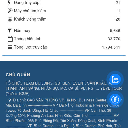
Đang truy cập
21
Máy chủ tìm kiếm
1
Khách viếng thăm
20
Hôm nay
5,646
Tháng hiện tại
33,770
Tổng lượt truy cập
1,794,541
CHỦ QUẢN
TỔ CHỨC TEAM BUILDING, SỰ KIỆN, EVENT, SÂN KHẤU, ÂM
THANH ÁNH SÁNG, NHÂN SỰ, MC, CA SĨ, PB, PG, ... YEYE TOUR
(
YEYE TOUR
)
Địa chỉ:
CÁC VĂN PHÒNG VP Hà Nội: Business Centre, 360 Kim
Mã, Ba Đình --------------------- VP Đà Nẵng: Indochina Riverside Office
Tower, 70 Bạch Đằng, Hải Châu --------------------- VP Cần Thơ: 39
Đường 30/4, Phường An Lạc, Ninh Kiều, Cần Thơ --------------------- VP
Bình Phước: 988 Phú Riềng Đỏ, Tân Xuân, Đồng Xoài, Bình Phước ---
------------------ VP Bình Dương : 110 Đại Lộ Bình Dương, Phú Hoà, Thủ