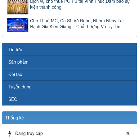
Dịch vụ cho thuê PG PB tại Vĩnh Phúc,Đảm bảo sự
kiện thành công
Cho Thuê MC, Ca Sĩ, Vũ Đoàn, Nhóm Nhảy Tại
Rạch Giá Kiên Giang – Chất Lượng Và Uy Tín
Tin tức
Sản phẩm
Đối tác
Tuyển dụng
SEO
Thống kê
Đang truy cập
20