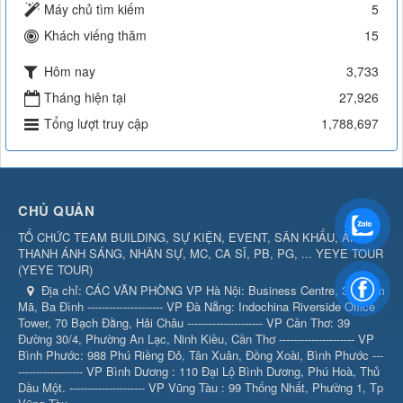
Máy chủ tìm kiếm
5
Khách viếng thăm
15
Hôm nay
3,733
Tháng hiện tại
27,926
Tổng lượt truy cập
1,788,697
CHỦ QUẢN
TỔ CHỨC TEAM BUILDING, SỰ KIỆN, EVENT, SÂN KHẤU, ÂM
THANH ÁNH SÁNG, NHÂN SỰ, MC, CA SĨ, PB, PG, ... YEYE TOUR
(
YEYE TOUR
)
Địa chỉ:
CÁC VĂN PHÒNG VP Hà Nội: Business Centre, 360 Kim
Mã, Ba Đình --------------------- VP Đà Nẵng: Indochina Riverside Office
Tower, 70 Bạch Đằng, Hải Châu --------------------- VP Cần Thơ: 39
Đường 30/4, Phường An Lạc, Ninh Kiều, Cần Thơ --------------------- VP
Bình Phước: 988 Phú Riềng Đỏ, Tân Xuân, Đồng Xoài, Bình Phước ---
------------------ VP Bình Dương : 110 Đại Lộ Bình Dương, Phú Hoà, Thủ
Dầu Một. --------------------- VP Vũng Tàu : 99 Thống Nhất, Phường 1, Tp