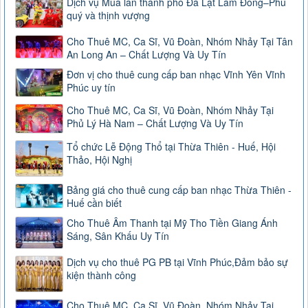
Dịch vụ Múa lân thành phố Đà Lạt Lâm Đồng–Phú
quý và thịnh vượng
Cho Thuê MC, Ca Sĩ, Vũ Đoàn, Nhóm Nhảy Tại Tân
An Long An – Chất Lượng Và Uy Tín
Đơn vị cho thuê cung cấp ban nhạc Vĩnh Yên Vĩnh
Phúc uy tín
Cho Thuê MC, Ca Sĩ, Vũ Đoàn, Nhóm Nhảy Tại
Phủ Lý Hà Nam – Chất Lượng Và Uy Tín
Tổ chức Lễ Động Thổ tại Thừa Thiên - Huế, Hội
Thảo, Hội Nghị
Bảng giá cho thuê cung cấp ban nhạc Thừa Thiên -
Huế cần biết
Cho Thuê Âm Thanh tại Mỹ Tho Tiền Giang Ánh
Sáng, Sân Khấu Uy Tín
Dịch vụ cho thuê PG PB tại Vĩnh Phúc,Đảm bảo sự
kiện thành công
Cho Thuê MC, Ca Sĩ, Vũ Đoàn, Nhóm Nhảy Tại