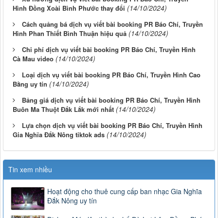
(14/10/2024)
Hình Đồng Xoài Bình Phước thay đổi
Cách quảng bá dịch vụ viết bài booking PR Báo Chí, Truyền
(14/10/2024)
Hình Phan Thiết Bình Thuận hiệu quả
Chi phí dịch vụ viết bài booking PR Báo Chí, Truyền Hình
(14/10/2024)
Cà Mau video
Loại dịch vụ viết bài booking PR Báo Chí, Truyền Hình Cao
(14/10/2024)
Bằng uy tín
Bảng giá dịch vụ viết bài booking PR Báo Chí, Truyền Hình
(14/10/2024)
Buôn Ma Thuột Đắk Lắk mới nhất
Lựa chọn dịch vụ viết bài booking PR Báo Chí, Truyền Hình
(14/10/2024)
Gia Nghĩa Đắk Nông tiktok ads
Tin xem nhiều
Hoạt động cho thuê cung cấp ban nhạc Gia Nghĩa
Đắk Nông uy tín