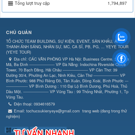
Tổng lượt truy cập
1,794,897
CHỦ QUẢN
TỔ CHỨC TEAM BUILDING, SỰ KIỆN, EVENT, SÂN KHẤU, ÂM
THANH ÁNH SÁNG, NHÂN SỰ, MC, CA SĨ, PB, PG, ... YEYE TOUR
(
YEYE TOUR
)
Địa chỉ:
CÁC VĂN PHÒNG VP Hà Nội: Business Centre, 360 Kim
Mã, Ba Đình --------------------- VP Đà Nẵng: Indochina Riverside Office
Tower, 70 Bạch Đằng, Hải Châu --------------------- VP Cần Thơ: 39
Đường 30/4, Phường An Lạc, Ninh Kiều, Cần Thơ --------------------- VP
Bình Phước: 988 Phú Riềng Đỏ, Tân Xuân, Đồng Xoài, Bình Phước ---
------------------ VP Bình Dương : 110 Đại Lộ Bình Dương, Phú Hoà, Thủ
Dầu Một. --------------------- VP Vũng Tàu : 99 Thống Nhất, Phường 1, Tp
Vũng Tàu.
Điện thoại:
0934616579
Email:
tochucsukienyeye@gmail.com
trang web (đang trong thử
nghiệm)
QR-code
Đang truy cập: 30