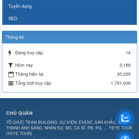
Tuyển dụng
SEO
Thống kê
Đang truy cập
14
Hôm nay
3,188
Tháng hiện tại
30,235
Tổng lượt truy cập
1,791,006
CHỦ QUẢN
TỔ CHỨC TEAM BUILDING, SỰ KIỆN, EVENT, SÂN KHẤU, ÂM
THANH ÁNH SÁNG, NHÂN SỰ, MC, CA SĨ, PB, PG, ... YEYE TOUR
(
YEYE TOUR
)