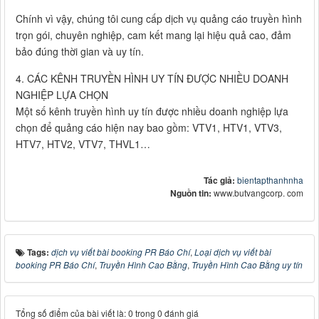
Chính vì vậy, chúng tôi cung cấp dịch vụ quảng cáo truyền hình
trọn gói, chuyên nghiệp, cam kết mang lại hiệu quả cao, đảm
bảo đúng thời gian và uy tín.
4. CÁC KÊNH TRUYỀN HÌNH UY TÍN ĐƯỢC NHIỀU DOANH
NGHIỆP LỰA CHỌN
Một số kênh truyền hình uy tín được nhiều doanh nghiệp lựa
chọn để quảng cáo hiện nay bao gồm: VTV1, HTV1, VTV3,
HTV7, HTV2, VTV7, THVL1…
Tác giả:
bientapthanhnha
Nguồn tin:
www.butvangcorp. com
Tags:
dịch vụ viết bài booking PR Báo Chí
,
Loại dịch vụ viết bài
booking PR Báo Chí
,
Truyền Hình Cao Bằng
,
Truyền Hình Cao Bằng uy tín
Tổng số điểm của bài viết là: 0 trong 0 đánh giá