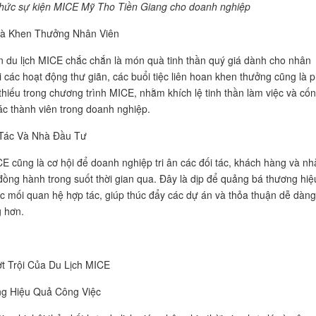
 chức sự kiện MICE Mỹ Tho Tiền Giang cho doanh nghiệp
Và Khen Thưởng Nhân Viên
 du lịch MICE chắc chắn là món quà tinh thần quý giá dành cho nhân
i các hoạt động thư giãn, các buổi tiệc liên hoan khen thưởng cũng là 
thiếu trong chương trình MICE, nhằm khích lệ tinh thần làm việc và cố
ác thành viên trong doanh nghiệp.
 Tác Và Nhà Đầu Tư
CE cũng là cơ hội để doanh nghiệp tri ân các đối tác, khách hàng và nh
đồng hành trong suốt thời gian qua. Đây là dịp để quảng bá thương hiệ
c mối quan hệ hợp tác, giúp thúc đẩy các dự án và thỏa thuận dễ dàng
 hơn.
ợt Trội Của Du Lịch MICE
g Hiệu Quả Công Việc