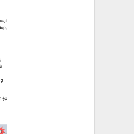
hoạt
iệp,
u
g
ới
ng
hiệp