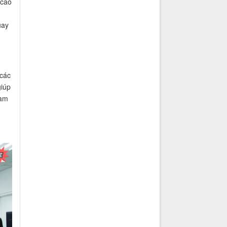
 cao
uay
 các
giúp
làm