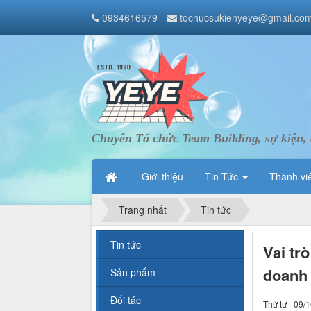
0934616579
tochucsukienyeye@gmail.co
Chuyên Tổ chức Team Building, sự kiện, 
Giới thiệu
Tin Tức
Thành vi
Trang nhất
Tin tức
Tin tức
Vai tr
doanh
Sản phẩm
Đối tác
Thứ tư - 09/