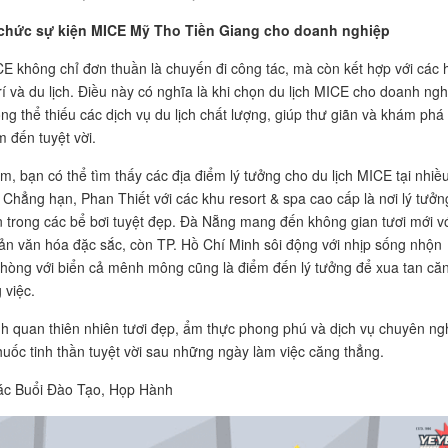
ổ chức sự kiện MICE Mỹ Tho Tiền Giang cho doanh nghiệp
CE không chỉ đơn thuần là chuyến đi công tác, mà còn kết hợp với các 
rí và du lịch. Điều này có nghĩa là khi chọn du lịch MICE cho doanh ngh
ng thể thiếu các dịch vụ du lịch chất lượng, giúp thư giãn và khám phá
 đến tuyệt vời.
am, bạn có thể tìm thấy các địa điểm lý tưởng cho du lịch MICE tại nhiề
 Chẳng hạn, Phan Thiết với các khu resort & spa cao cấp là nơi lý tưởn
n trong các bể bơi tuyệt đẹp. Đà Nẵng mang đến không gian tươi mới v
ản văn hóa đặc sắc, còn TP. Hồ Chí Minh sôi động với nhịp sống nhộn
Phòng với biển cả mênh mông cũng là điểm đến lý tưởng để xua tan că
 việc.
 quan thiên nhiên tươi đẹp, ẩm thực phong phú và dịch vụ chuyên ng
thuốc tinh thần tuyệt vời sau những ngày làm việc căng thẳng.
ác Buổi Đào Tạo, Họp Hành