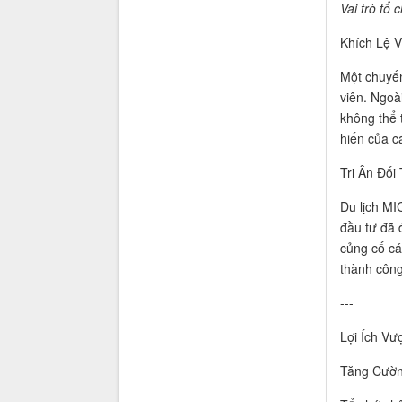
Vai trò tổ
Khích Lệ 
Một chuyến
viên. Ngoà
không thể 
hiến của c
Tri Ân Đối
Du lịch MI
đầu tư đã 
củng cố cá
thành công
---
Lợi Ích Vư
Tăng Cườn