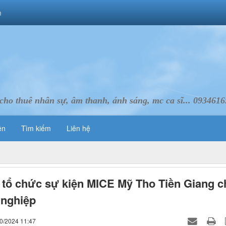
m
cho thuê nhân sự, âm thanh, ánh sáng, mc ca sĩ... 093461
ên
Tìm kiếm
Liên hệ
ò tổ chức sự kiện MICE Mỹ Tho Tiền Giang c
 nghiệp
10/2024 11:47