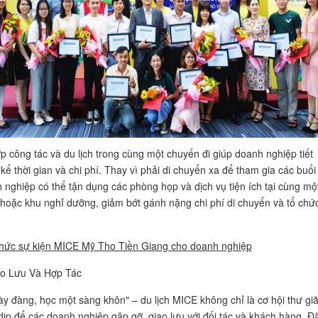
ợp công tác và du lịch trong cùng một chuyến đi giúp doanh nghiệp tiết
kể thời gian và chi phí. Thay vì phải di chuyển xa để tham gia các buổi
 nghiệp có thể tận dụng các phòng họp và dịch vụ tiện ích tại cùng mộ
hoặc khu nghỉ dưỡng, giảm bớt gánh nặng chi phí di chuyển và tổ chứ
 chức sự kiện MICE Mỹ Tho Tiền Giang cho doanh nghiệp
ao Lưu Và Hợp Tác
ày đàng, học một sàng khôn" – du lịch MICE không chỉ là cơ hội thư gi
dịp để các doanh nghiệp gặp gỡ, giao lưu với đối tác và khách hàng. Đ