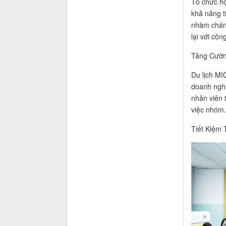
Tổ chức hội
khả năng t
nhàm chán,
lại với côn
Tăng Cườn
Du lịch MI
doanh nghi
nhân viên 
việc nhóm.
Tiết Kiệm 