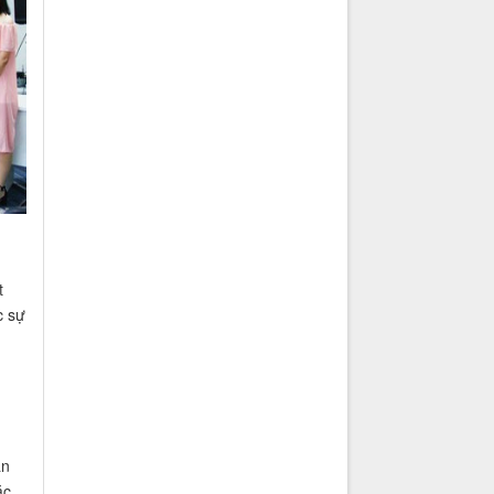
t
c sự
ãn
ặc