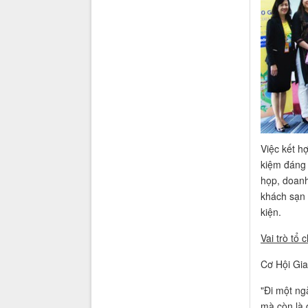
Việc kết h
kiệm đáng 
họp, doanh
khách sạn 
kiện.
Vai trò tổ
Cơ Hội Gi
"Đi một ng
mà còn là 