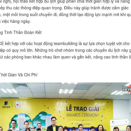
 nghị, hội thảo kết hợp du lịch giúp phân chia thời gian hợp lý và nâng
iếp thu các thông điệp quan trọng. Điều này giúp tránh được cảm giác
 mệt mỏi trong suốt chuyến đi, đồng thời tạo động lực mạnh mẽ khi q
g việc hàng ngày.
g Tinh Thần Đoàn Kết
CE kết hợp với các hoạt động teambuilding là sự lựa chọn tuyệt vời cho
ệp có quy mô lớn. Những trò chơi nhóm trong các chuyến du lịch này 
từ các phòng ban khác nhau làm quen và gắn kết, nâng cao tinh thần 
Thời Gian Và Chi Phí