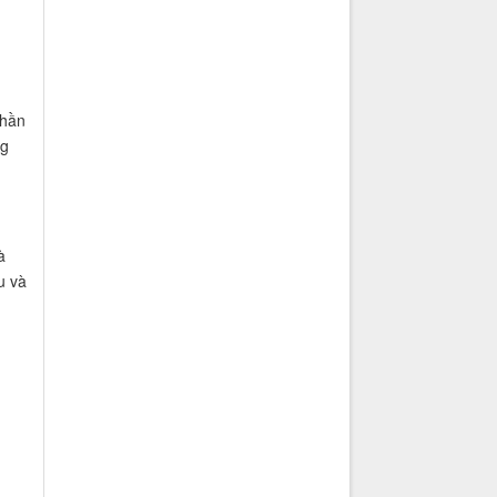
phần
ng
à
u và