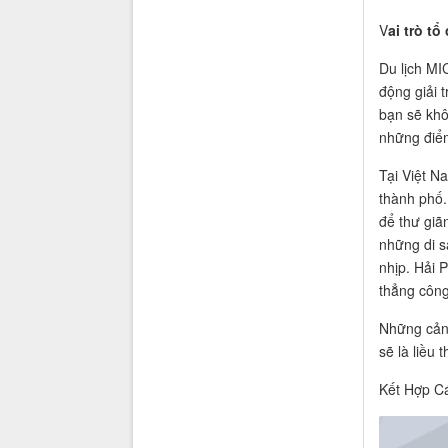
V
ai trò t
Du lịch MI
động giải t
bạn sẽ khô
những điểm
Tại Việt N
thành phố.
để thư giã
những di s
nhịp. Hải 
thẳng công
Những cảnh
sẽ là liều 
Kết Hợp C