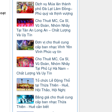
Dịch vụ Múa lân thành
phố Đà Lạt Lâm Đồng–
hoạt
Phú quý và thịnh vượng
Cho Thuê MC, Ca Sĩ,
Vũ Đoàn, Nhóm Nhảy
Tại Tân An Long An – Chất Lượng
Và Uy Tín
Đơn vị cho thuê cung
cấp ban nhạc Vĩnh Yên
Vĩnh Phúc uy tín
Cho Thuê MC, Ca Sĩ,
Vũ Đoàn, Nhóm Nhảy
Tại Phủ Lý Hà Nam –
Chất Lượng Và Uy Tín
Tổ chức Lễ Động Thổ
tại Thừa Thiên - Huế,
Hội Thảo, Hội Nghị
Bảng giá cho thuê cung
cấp ban nhạc Thừa
Thiên - Huế cần biết