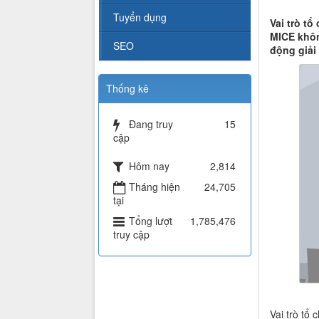
Tuyển dụng
Vai trò t
MICE khôn
SEO
động giải 
Thống kê
Đang truy
15
cập
Hôm nay
2,814
Tháng hiện
24,705
tại
Tổng lượt
1,785,476
truy cập
Vai trò tổ