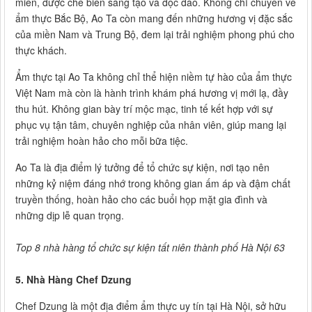
miền, được chế biến sáng tạo và độc đáo. Không chỉ chuyên về
ẩm thực Bắc Bộ, Ao Ta còn mang đến những hương vị đặc sắc
của miền Nam và Trung Bộ, đem lại trải nghiệm phong phú cho
thực khách.
Ẩm thực tại Ao Ta không chỉ thể hiện niềm tự hào của ẩm thực
Việt Nam mà còn là hành trình khám phá hương vị mới lạ, đầy
thu hút. Không gian bày trí mộc mạc, tinh tế kết hợp với sự
phục vụ tận tâm, chuyên nghiệp của nhân viên, giúp mang lại
trải nghiệm hoàn hảo cho mỗi bữa tiệc.
Ao Ta là địa điểm lý tưởng để tổ chức sự kiện, nơi tạo nên
những kỷ niệm đáng nhớ trong không gian ấm áp và đậm chất
truyền thống, hoàn hảo cho các buổi họp mặt gia đình và
những dịp lễ quan trọng.
Top 8 nhà hàng tổ chức sự kiện tất niên thành phố Hà Nội 63
5. Nhà Hàng Chef Dzung
Chef Dzung là một địa điểm ẩm thực uy tín tại Hà Nội, sở hữu