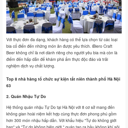
Với thực đơn đa dạng, khách hàng có thể lựa chọn từ các loại
bia cổ điển đến những món ăn được yêu thích. iBiero Craft
Beer không chỉ là nơi dành riêng cho người yêu bia mà còn là
điểm đến hấp dẫn để khám phá ẩm thực độc đáo và trải
nghiệm dịch vụ chất lượng.
Top 8 nhà hàng tổ chức sự kiện tất niên thành phố Hà Nội
63
2. Quán Nhậu Tự Do
Hệ thống quán nhậu Tự Do tại Hà Nội với 8 cơ sở mang đến
không gian hoài niệm kết hợp cùng thực đơn phong phú gồm
hơn 300 món nhậu hấp dẫn. Với khẩu hiệu "Tự do không giới
hạn" và "Tự do không biên giới," quán tạo ra bầu không khí sôi