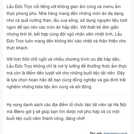
Lẩu Đức Trọc nổi tiếng với không gian ấm cúng và menu ẩm
thực phong phú. Nhà hàng mang đến những món ăn đa dạng
như cá quả nướng than, lẩu cua sông, sử dụng nguyên liệu tươi
ngon để tạo nên các món ăn hấp dẫn. Với thiết kế đơn giản
nhưng tinh tế, kết hợp cùng đội ngũ nhân viên nhiệt tình, Lẩu
Đức Trọc luôn mang đến không khí náo nhiệt và thân thiện cho
thực khách.
Với hơn 500 chỗ ngồi và nhiều chương trình ưu đãi hấp dẫn,
Lẩu Đức Trọc không chỉ là nơi lý tưởng để thưởng thức ẩm thực
mà còn là điểm đến tuyệt vời cho những buổi tiệc tất niên. Đây
là lựa chọn hoàn hảo để bạn cùng đồng nghiệp và gia đình trải
nghiệm những bữa tiệc ấm cúng và sôi động.
Hy vọng danh sách các địa điểm tổ chức tiệc tất niên tại Hà Nội
mà iBiero gợi ý sẽ giúp bạn tìm được nơi phù hợp và có một
buổi tiệc cuối năm thành công, đáng nhớ!
Tác giả:
bientapluuanh