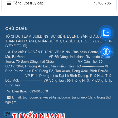
Tổng lượt truy cập
1,788,765
CHỦ QUẢN
TỔ CHỨC TEAM BUILDING, SỰ KIỆN, EVENT, SÂN KHẤU, ÂM
THANH ÁNH SÁNG, NHÂN SỰ, MC, CA SĨ, PB, PG, ... YEYE TOUR
(
YEYE TOUR
)
Địa chỉ:
CÁC VĂN PHÒNG VP Hà Nội: Business Centre, 360 Kim
Mã, Ba Đình --------------------- VP Đà Nẵng: Indochina Riverside Office
Tower, 70 Bạch Đằng, Hải Châu --------------------- VP Cần Thơ: 39
Đường 30/4, Phường An Lạc, Ninh Kiều, Cần Thơ --------------------- VP
Bình Phước: 988 Phú Riềng Đỏ, Tân Xuân, Đồng Xoài, Bình Phước ---
------------------ VP Bình Dương : 110 Đại Lộ Bình Dương, Phú Hoà, Thủ
Dầu Một. --------------------- VP Vũng Tàu : 99 Thống Nhất, Phường 1, Tp
Vũng Tàu.
Điện thoại:
0934616579
Email:
tochucsukienyeye@gmail.com
trang web (đang trong thử
nghiệm)
QR-code
Đang truy cập: 19