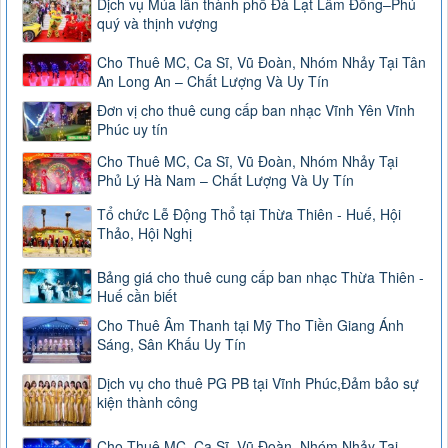
Dịch vụ Múa lân thành phố Đà Lạt Lâm Đồng–Phú
quý và thịnh vượng
Cho Thuê MC, Ca Sĩ, Vũ Đoàn, Nhóm Nhảy Tại Tân
An Long An – Chất Lượng Và Uy Tín
Đơn vị cho thuê cung cấp ban nhạc Vĩnh Yên Vĩnh
Phúc uy tín
Cho Thuê MC, Ca Sĩ, Vũ Đoàn, Nhóm Nhảy Tại
Phủ Lý Hà Nam – Chất Lượng Và Uy Tín
Tổ chức Lễ Động Thổ tại Thừa Thiên - Huế, Hội
Thảo, Hội Nghị
Bảng giá cho thuê cung cấp ban nhạc Thừa Thiên -
Huế cần biết
Cho Thuê Âm Thanh tại Mỹ Tho Tiền Giang Ánh
Sáng, Sân Khấu Uy Tín
Dịch vụ cho thuê PG PB tại Vĩnh Phúc,Đảm bảo sự
kiện thành công
Cho Thuê MC, Ca Sĩ, Vũ Đoàn, Nhóm Nhảy Tại