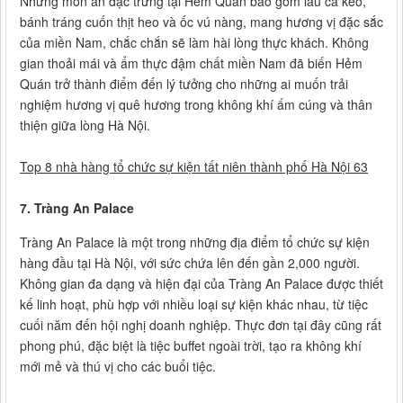
Những món ăn đặc trưng tại Hẻm Quán bao gồm lẩu cá kèo,
bánh tráng cuốn thịt heo và ốc vú nàng, mang hương vị đặc sắc
của miền Nam, chắc chắn sẽ làm hài lòng thực khách. Không
gian thoải mái và ẩm thực đậm chất miền Nam đã biến Hẻm
Quán trở thành điểm đến lý tưởng cho những ai muốn trải
nghiệm hương vị quê hương trong không khí ấm cúng và thân
thiện giữa lòng Hà Nội.
Top 8 nhà hàng tổ chức sự kiện tất niên thành phố Hà Nội 63
7. Tràng An Palace
Tràng An Palace là một trong những địa điểm tổ chức sự kiện
hàng đầu tại Hà Nội, với sức chứa lên đến gần 2,000 người.
Không gian đa dạng và hiện đại của Tràng An Palace được thiết
kế linh hoạt, phù hợp với nhiều loại sự kiện khác nhau, từ tiệc
cuối năm đến hội nghị doanh nghiệp. Thực đơn tại đây cũng rất
phong phú, đặc biệt là tiệc buffet ngoài trời, tạo ra không khí
mới mẻ và thú vị cho các buổi tiệc.