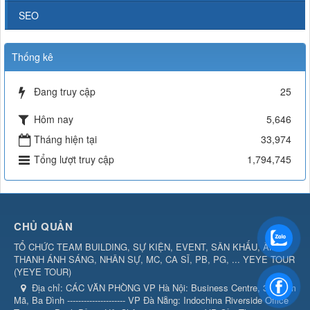
SEO
Thống kê
Đang truy cập
25
Hôm nay
5,646
Tháng hiện tại
33,974
Tổng lượt truy cập
1,794,745
CHỦ QUẢN
TỔ CHỨC TEAM BUILDING, SỰ KIỆN, EVENT, SÂN KHẤU, ÂM
THANH ÁNH SÁNG, NHÂN SỰ, MC, CA SĨ, PB, PG, ... YEYE TOUR
(
YEYE TOUR
)
Địa chỉ:
CÁC VĂN PHÒNG VP Hà Nội: Business Centre, 360 Kim
Mã, Ba Đình --------------------- VP Đà Nẵng: Indochina Riverside Office