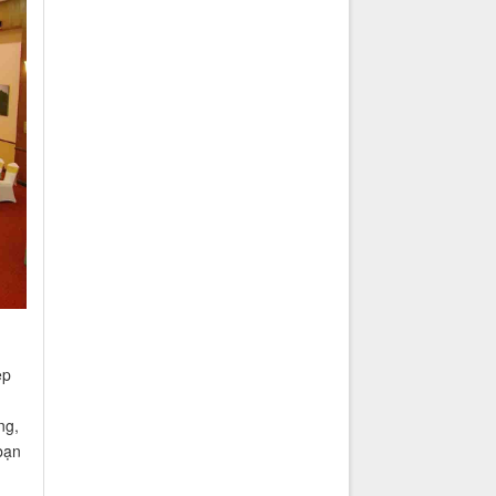
ệp
g
ng,
bạn