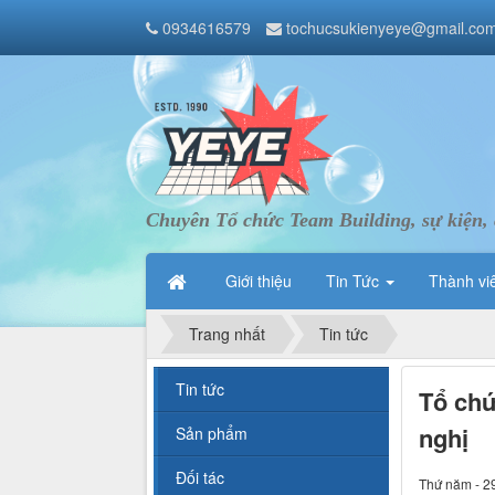
0934616579
tochucsukienyeye@gmail.co
Chuyên Tổ chức Team Building, sự kiện, 
Giới thiệu
Tin Tức
Thành vi
Trang nhất
Tin tức
Tin tức
Tổ chứ
nghị
Sản phẩm
Đối tác
Thứ năm - 2