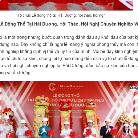
Tổ chức Lễ động thổ tại Hải Dương, hội thảo, hội nghị
ễ Động Thổ Tại Hải Dương, Hội Thảo, Hội Nghị Chuyên Nghiệp V
ổ là một trong những bước quan trọng đánh dấu sự khởi đầu của bất k
dựng nào. Đây không chỉ là nghi lễ mang ý nghĩa phong thủy mà còn l
nh nghiệp khẳng định vị thế và uy tín của mình. Với bề dày kinh nghiệ
 vực tổ chức sự kiện, chúng tôi tự hào mang đến dịch vụ tổ chức lễ độn
hảo và hội nghị chuyên nghiệp tại Hải Dương, đảm bảo sự kiện của bạn 
ông và ấn tượng.