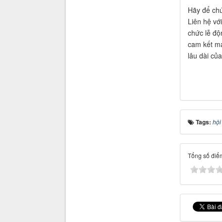
Hãy để chú
Liên hệ vớ
chức lễ độ
cam kết ma
lâu dài củ
Tags:
hội
Tổng số điểm