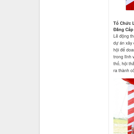
Tổ Chức L
Đẳng Cấp
Lễ động th
dự án xây 
hội để doa
trong lĩnh
thổ, hội t
ra thành c