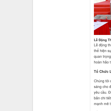
Lễ Động T
Lễ động th
thể hiện s
quan trọng
hoàn hảo t
Tổ Chức L
Chúng tôi 
sáng cho đ
yêu cầu. Đ
bản chi tiế
mạnh mẽ tr