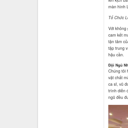
lên kịch bả
màn hình L
Tổ Chức L
Với không g
cam kết ma
tận tâm củ
tập trung 
hậu cần.
Đội Ngũ N
Chúng tôi 
vật chất m
ca sĩ, vũ 
trình diễn
ngũ đều đư