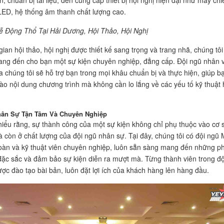
n, chuẩn bị tài liệu, đến cung cấp thiết bị hội nghị hiện đại như máy chi
ED, hệ thống âm thanh chất lượng cao.
ễ Động Thổ Tại Hải Dương, Hội Thảo, Hội Nghị
ian hội thảo, hội nghị được thiết kế sang trọng và trang nhã, chúng tôi
ng đến cho bạn một sự kiện chuyên nghiệp, đẳng cấp. Đội ngũ nhân 
a chúng tôi sẽ hỗ trợ bạn trong mọi khâu chuẩn bị và thực hiện, giúp b
vào nội dung chương trình mà không cần lo lắng về các yếu tố kỹ thuật
hân Sự Tận Tâm Và Chuyên Nghiệp
hiểu rằng, sự thành công của một sự kiện không chỉ phụ thuộc vào cơ 
à còn ở chất lượng của đội ngũ nhân sự. Tại đây, chúng tôi có đội ngũ
đoàn và kỹ thuật viên chuyên nghiệp, luôn sẵn sàng mang đến những p
 đặc sắc và đảm bảo sự kiện diễn ra mượt mà. Từng thành viên trong độ
ợc đào tạo bài bản, luôn đặt lợi ích của khách hàng lên hàng đầu.