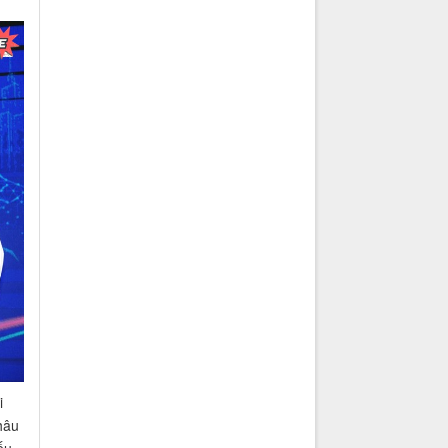
i
hâu