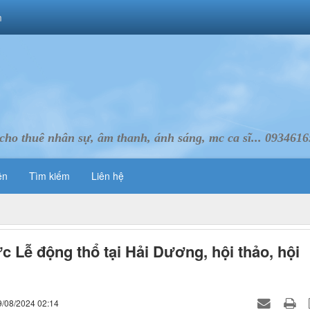
m
cho thuê nhân sự, âm thanh, ánh sáng, mc ca sĩ... 093461
ên
Tìm kiếm
Liên hệ
c Lễ động thổ tại Hải Dương, hội thảo, hội
9/08/2024 02:14