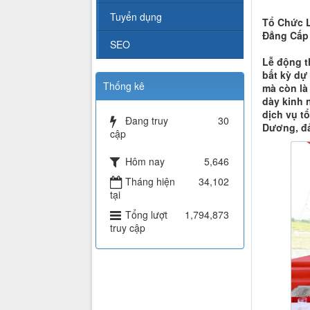
Tuyển dụng
Tổ Chức L
Đẳng Cấp
SEO
Lễ động t
bất kỳ dự
Thống kê
mà còn là
dày kinh 
dịch vụ tổ
Đang truy
30
Dương, đả
cập
Hôm nay
5,646
Tháng hiện
34,102
tại
Tổng lượt
1,794,873
truy cập