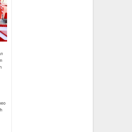
ạn
ầm
h
heo
ch