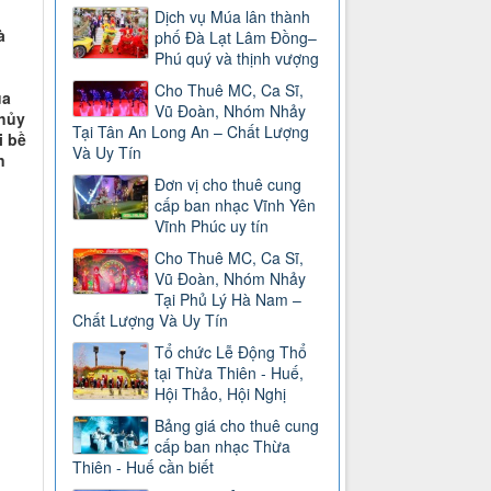
Dịch vụ Múa lân thành
à
phố Đà Lạt Lâm Đồng–
Phú quý và thịnh vượng
Cho Thuê MC, Ca Sĩ,
ủa
Vũ Đoàn, Nhóm Nhảy
thủy
Tại Tân An Long An – Chất Lượng
i bề
Và Uy Tín
n
Đơn vị cho thuê cung
cấp ban nhạc Vĩnh Yên
Vĩnh Phúc uy tín
Cho Thuê MC, Ca Sĩ,
Vũ Đoàn, Nhóm Nhảy
Tại Phủ Lý Hà Nam –
Chất Lượng Và Uy Tín
Tổ chức Lễ Động Thổ
tại Thừa Thiên - Huế,
Hội Thảo, Hội Nghị
Bảng giá cho thuê cung
cấp ban nhạc Thừa
Thiên - Huế cần biết