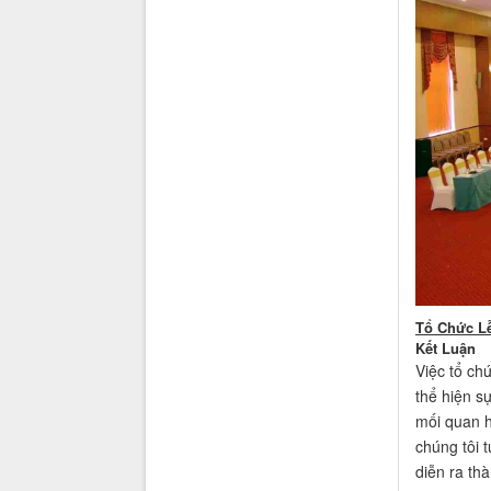
Tổ Chức Lễ
Kết Luận
Việc tổ ch
thể hiện s
mối quan h
chúng tôi 
diễn ra th