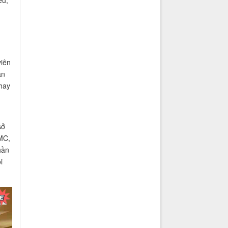
ếu,
viên
ạn
 hay
sở
 MC,
hần
i