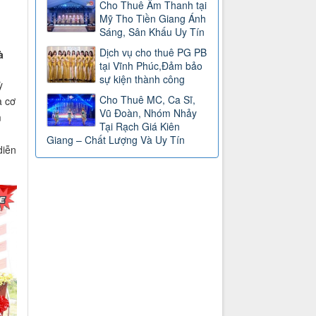
Cho Thuê Âm Thanh tại
Mỹ Tho Tiền Giang Ánh
Sáng, Sân Khấu Uy Tín
Dịch vụ cho thuê PG PB
à
tại Vĩnh Phúc,Đảm bảo
sự kiện thành công
ỳ
Cho Thuê MC, Ca Sĩ,
à cơ
Vũ Đoàn, Nhóm Nhảy
m
Tại Rạch Giá Kiên
g
Giang – Chất Lượng Và Uy Tín
diễn