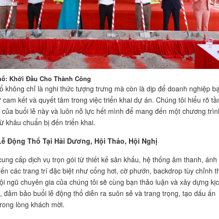
hổ: Khởi Đầu Cho Thành Công
ổ không chỉ là nghi thức tượng trưng mà còn là dịp để doanh nghiệp b
ự cam kết và quyết tâm trong việc triển khai dự án. Chúng tôi hiểu rõ t
 của buổi lễ này và luôn nỗ lực hết mình để mang đến một chương trìn
ừ khâu chuẩn bị đến triển khai.
ễ Động Thổ Tại Hải Dương, Hội Thảo, Hội Nghị
cung cấp dịch vụ trọn gói từ thiết kế sân khấu, hệ thống âm thanh, ánh
ến các trang trí đặc biệt như cổng hơi, cờ phướn, backdrop tùy chỉnh t
ội ngũ chuyên gia của chúng tôi sẽ cùng bạn thảo luận và xây dựng kị
t, đảm bảo buổi lễ động thổ diễn ra suôn sẻ và trang trọng, tạo dấu ấn
ong lòng khách mời.