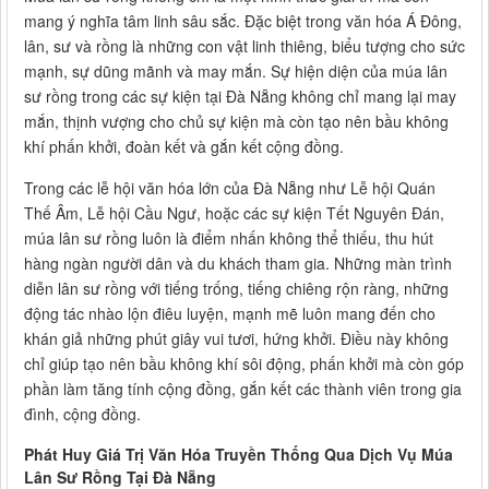
mang ý nghĩa tâm linh sâu sắc. Đặc biệt trong văn hóa Á Đông,
lân, sư và rồng là những con vật linh thiêng, biểu tượng cho sức
mạnh, sự dũng mãnh và may mắn. Sự hiện diện của múa lân
sư rồng trong các sự kiện tại Đà Nẵng không chỉ mang lại may
mắn, thịnh vượng cho chủ sự kiện mà còn tạo nên bầu không
khí phấn khởi, đoàn kết và gắn kết cộng đồng.
Trong các lễ hội văn hóa lớn của Đà Nẵng như Lễ hội Quán
Thế Âm, Lễ hội Cầu Ngư, hoặc các sự kiện Tết Nguyên Đán,
múa lân sư rồng luôn là điểm nhấn không thể thiếu, thu hút
hàng ngàn người dân và du khách tham gia. Những màn trình
diễn lân sư rồng với tiếng trống, tiếng chiêng rộn ràng, những
động tác nhào lộn điêu luyện, mạnh mẽ luôn mang đến cho
khán giả những phút giây vui tươi, hứng khởi. Điều này không
chỉ giúp tạo nên bầu không khí sôi động, phấn khởi mà còn góp
phần làm tăng tính cộng đồng, gắn kết các thành viên trong gia
đình, cộng đồng.
Phát Huy Giá Trị Văn Hóa Truyền Thống Qua Dịch Vụ Múa
Lân Sư Rồng Tại Đà Nẵng