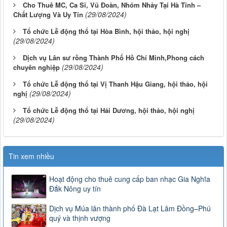
Cho Thuê MC, Ca Sĩ, Vũ Đoàn, Nhóm Nhảy Tại Hà Tĩnh –
(29/08/2024)
Chất Lượng Và Uy Tín
Tổ chức Lễ động thổ tại Hòa Bình, hội thảo, hội nghị
(29/08/2024)
Dịch vụ Lân sư rồng Thành Phố Hồ Chí Minh,Phong cách
(29/08/2024)
chuyên nghiệp
Tổ chức Lễ động thổ tại Vị Thanh Hậu Giang, hội thảo, hội
(29/08/2024)
nghị
Tổ chức Lễ động thổ tại Hải Dương, hội thảo, hội nghị
(29/08/2024)
Tin xem nhiều
Hoạt động cho thuê cung cấp ban nhạc Gia Nghĩa
Đắk Nông uy tín
Dịch vụ Múa lân thành phố Đà Lạt Lâm Đồng–Phú
quý và thịnh vượng