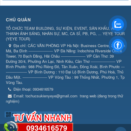
CHỦ QUẢN
TỔ CHỨC TEAM BUILDING, SỰ KIỆN, EVENT, SÂN KHẤU, ÂM
THANH ÁNH SÁNG, NHÂN SỰ, MC, CA SĨ, PB, PG, ... YEYE TOUR
(
YEYE TOUR
)
Địa chỉ:
CÁC VĂN PHÒNG VP Hà Nội: Business Centre, 360 Kim
Mã, Ba Đình --------------------- VP Đà Nẵng: Indochina Riverside Office
Tower, 70 Bạch Đằng, Hải Châu --------------------- VP Cần Thơ: 39
Đường 30/4, Phường An Lạc, Ninh Kiều, Cần Thơ --------------------- VP
Bình Phước: 988 Phú Riềng Đỏ, Tân Xuân, Đồng Xoài, Bình Phước ---
------------------ VP Bình Dương : 110 Đại Lộ Bình Dương, Phú Hoà, Thủ
Dầu Một. --------------------- VP Vũng Tàu : 99 Thống Nhất, Phường 1, Tp
Vũng Tàu.
Điện thoại:
0934616579
Email:
tochucsukienyeye@gmail.com
trang web (đang trong thử
nghiệm)
QR-code
Đang truy cập: 41
0934616579