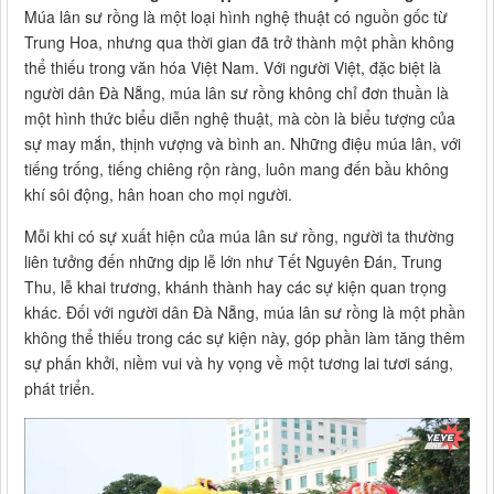
Múa lân sư rồng là một loại hình nghệ thuật có nguồn gốc từ
Trung Hoa, nhưng qua thời gian đã trở thành một phần không
thể thiếu trong văn hóa Việt Nam. Với người Việt, đặc biệt là
người dân Đà Nẵng, múa lân sư rồng không chỉ đơn thuần là
một hình thức biểu diễn nghệ thuật, mà còn là biểu tượng của
sự may mắn, thịnh vượng và bình an. Những điệu múa lân, với
tiếng trống, tiếng chiêng rộn ràng, luôn mang đến bầu không
khí sôi động, hân hoan cho mọi người.
Mỗi khi có sự xuất hiện của múa lân sư rồng, người ta thường
liên tưởng đến những dịp lễ lớn như Tết Nguyên Đán, Trung
Thu, lễ khai trương, khánh thành hay các sự kiện quan trọng
khác. Đối với người dân Đà Nẵng, múa lân sư rồng là một phần
không thể thiếu trong các sự kiện này, góp phần làm tăng thêm
sự phấn khởi, niềm vui và hy vọng về một tương lai tươi sáng,
phát triển.