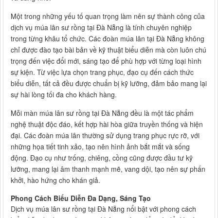
Một trong những yếu tố quan trọng làm nên sự thành công của
dịch vụ múa lân sư rồng tại Đà Nẵng là tính chuyên nghiệp
trong từng khâu tổ chức. Các đoàn múa lân tại Đà Nẵng không
chỉ được đào tạo bài bản về kỹ thuật biểu diễn mà còn luôn chú
trọng đến việc đổi mới, sáng tạo để phù hợp với từng loại hình
sự kiện. Từ việc lựa chọn trang phục, đạo cụ đến cách thức
biểu diễn, tất cả đều được chuẩn bị kỹ lưỡng, đảm bảo mang lại
sự hài lòng tối đa cho khách hàng.
Mỗi màn múa lân sư rồng tại Đà Nẵng đều là một tác phẩm
nghệ thuật độc đáo, kết hợp hài hòa giữa truyền thống và hiện
đại. Các đoàn múa lân thường sử dụng trang phục rực rỡ, với
những họa tiết tinh xảo, tạo nên hình ảnh bắt mắt và sống
động. Đạo cụ như trống, chiêng, cồng cũng được đầu tư kỹ
lưỡng, mang lại âm thanh mạnh mẽ, vang dội, tạo nên sự phấn
khởi, hào hứng cho khán giả.
Phong Cách Biểu Diễn Đa Dạng, Sáng Tạo
Dịch vụ múa lân sư rồng tại Đà Nẵng nổi bật với phong cách