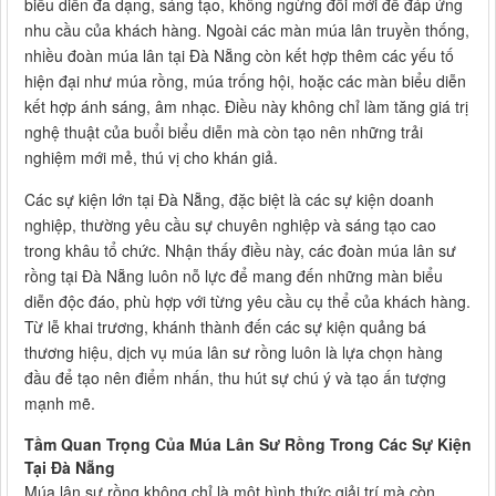
biểu diễn đa dạng, sáng tạo, không ngừng đổi mới để đáp ứng
nhu cầu của khách hàng. Ngoài các màn múa lân truyền thống,
nhiều đoàn múa lân tại Đà Nẵng còn kết hợp thêm các yếu tố
hiện đại như múa rồng, múa trống hội, hoặc các màn biểu diễn
kết hợp ánh sáng, âm nhạc. Điều này không chỉ làm tăng giá trị
nghệ thuật của buổi biểu diễn mà còn tạo nên những trải
nghiệm mới mẻ, thú vị cho khán giả.
Các sự kiện lớn tại Đà Nẵng, đặc biệt là các sự kiện doanh
nghiệp, thường yêu cầu sự chuyên nghiệp và sáng tạo cao
trong khâu tổ chức. Nhận thấy điều này, các đoàn múa lân sư
rồng tại Đà Nẵng luôn nỗ lực để mang đến những màn biểu
diễn độc đáo, phù hợp với từng yêu cầu cụ thể của khách hàng.
Từ lễ khai trương, khánh thành đến các sự kiện quảng bá
thương hiệu, dịch vụ múa lân sư rồng luôn là lựa chọn hàng
đầu để tạo nên điểm nhấn, thu hút sự chú ý và tạo ấn tượng
mạnh mẽ.
Tầm Quan Trọng Của Múa Lân Sư Rồng Trong Các Sự Kiện
Tại Đà Nẵng
Múa lân sư rồng không chỉ là một hình thức giải trí mà còn