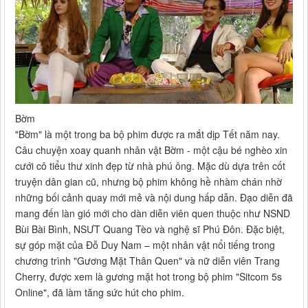
Bờm
"Bờm" là một trong ba bộ phim được ra mắt dịp Tết năm nay.
Câu chuyện xoay quanh nhân vật Bờm - một cậu bé nghèo xin
cưới cô tiểu thư xinh đẹp từ nhà phú ông. Mặc dù dựa trên cốt
truyện dân gian cũ, nhưng bộ phim không hề nhàm chán nhờ
những bối cảnh quay mới mẻ và nội dung hấp dẫn. Đạo diễn đã
mang đến làn gió mới cho dàn diễn viên quen thuộc như NSND
Bùi Bài Bình, NSƯT Quang Tèo và nghệ sĩ Phú Đôn. Đặc biệt,
sự góp mặt của Đỗ Duy Nam – một nhân vật nổi tiếng trong
chương trình "Gương Mặt Thân Quen" và nữ diễn viên Trang
Cherry, được xem là gương mặt hot trong bộ phim "Sitcom 5s
Online", đã làm tăng sức hút cho phim.