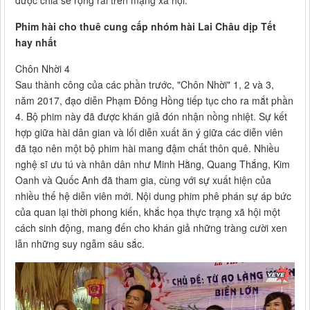
được chia sẻ rộng rãi trên mạng xã hội.
Phim hài cho thuê cung cấp nhóm hài Lai Châu dịp Tết
hay nhất
Chôn Nhời 4
Sau thành công của các phần trước, "Chôn Nhời" 1, 2 và 3,
năm 2017, đạo diễn Phạm Đông Hồng tiếp tục cho ra mắt phần
4. Bộ phim này đã được khán giả đón nhận nồng nhiệt. Sự kết
hợp giữa hài dân gian và lối diễn xuất ăn ý giữa các diễn viên
đã tạo nên một bộ phim hài mang đậm chất thôn quê. Nhiều
nghệ sĩ ưu tú và nhân dân như Minh Hằng, Quang Thắng, Kim
Oanh và Quốc Anh đã tham gia, cùng với sự xuất hiện của
nhiều thế hệ diễn viên mới. Nội dung phim phê phán sự áp bức
của quan lại thời phong kiến, khắc họa thực trạng xã hội một
cách sinh động, mang đến cho khán giả những tràng cười xen
lẫn những suy ngẫm sâu sắc.