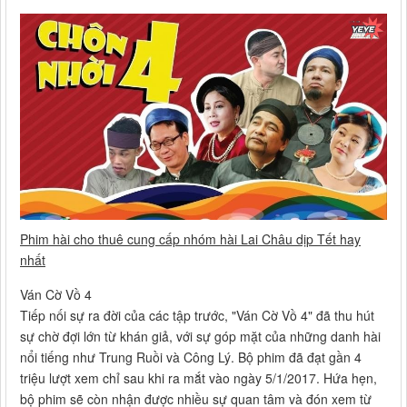
Phim hài cho thuê cung cấp nhóm hài Lai Châu dịp Tết hay
nhất
Ván Cờ Vồ 4
Tiếp nối sự ra đời của các tập trước, "Ván Cờ Vồ 4" đã thu hút
sự chờ đợi lớn từ khán giả, với sự góp mặt của những danh hài
nổi tiếng như Trung Ruồi và Công Lý. Bộ phim đã đạt gần 4
triệu lượt xem chỉ sau khi ra mắt vào ngày 5/1/2017. Hứa hẹn,
bộ phim sẽ còn nhận được nhiều sự quan tâm và đón xem từ