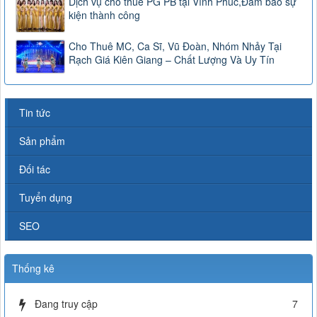
Dịch vụ cho thuê PG PB tại Vĩnh Phúc,Đảm bảo sự
kiện thành công
Cho Thuê MC, Ca Sĩ, Vũ Đoàn, Nhóm Nhảy Tại
Rạch Giá Kiên Giang – Chất Lượng Và Uy Tín
Tin tức
Sản phẩm
Đối tác
Tuyển dụng
SEO
Thống kê
Đang truy cập
7