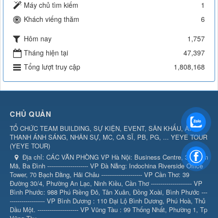
Máy chủ tìm kiếm
1
Khách viếng thăm
6
Hôm nay
1,757
Tháng hiện tại
47,397
Tổng lượt truy cập
1,808,168
CHỦ QUẢN
TỔ CHỨC TEAM BUILDING, SỰ KIỆN, EVENT, SÂN KHẤU, ÂM
THANH ÁNH SÁNG, NHÂN SỰ, MC, CA SĨ, PB, PG, ... YEYE TOUR
(
YEYE TOUR
)
Địa chỉ:
CÁC VĂN PHÒNG VP Hà Nội: Business Centre, 360 Kim
Mã, Ba Đình --------------------- VP Đà Nẵng: Indochina Riverside Office
Tower, 70 Bạch Đằng, Hải Châu --------------------- VP Cần Thơ: 39
Đường 30/4, Phường An Lạc, Ninh Kiều, Cần Thơ --------------------- VP
Bình Phước: 988 Phú Riềng Đỏ, Tân Xuân, Đồng Xoài, Bình Phước ---
------------------ VP Bình Dương : 110 Đại Lộ Bình Dương, Phú Hoà, Thủ
Dầu Một. --------------------- VP Vũng Tàu : 99 Thống Nhất, Phường 1, Tp