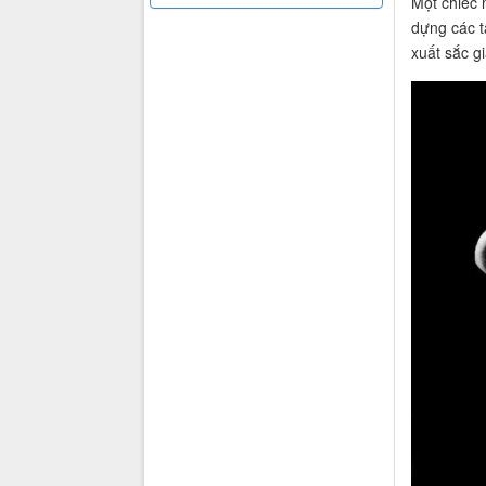
Một chiếc 
dựng các t
xuất sắc g