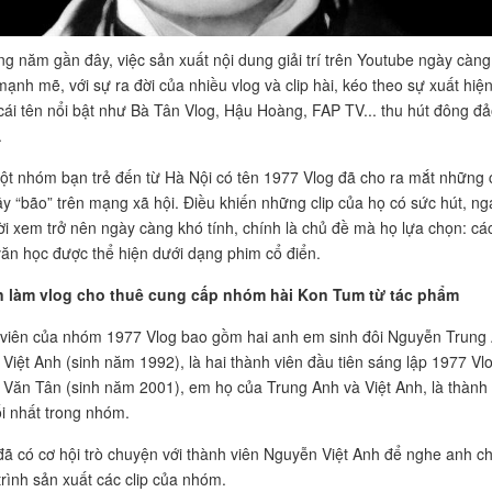
g năm gần đây, việc sản xuất nội dung giải trí trên Youtube ngày càng
mạnh mẽ, với sự ra đời của nhiều vlog và clip hài, kéo theo sự xuất hiệ
cái tên nổi bật như Bà Tân Vlog, Hậu Hoàng, FAP TV... thu hút đông đ
.
ột nhóm bạn trẻ đến từ Hà Nội có tên 1977 Vlog đã cho ra mắt những c
y “bão” trên mạng xã hội. Điều khiến những clip của họ có sức hút, ng
ời xem trở nên ngày càng khó tính, chính là chủ đề mà họ lựa chọn: cá
ăn học được thể hiện dưới dạng phim cổ điển.
 làm vlog cho thuê cung cấp nhóm hài Kon Tum từ tác phẩm
viên của nhóm 1977 Vlog bao gồm hai anh em sinh đôi Nguyễn Trung
Việt Anh (sinh năm 1992), là hai thành viên đầu tiên sáng lập 1977 Vlo
Văn Tân (sinh năm 2001), em họ của Trung Anh và Việt Anh, là thành
ổi nhất trong nhóm.
đã có cơ hội trò chuyện với thành viên Nguyễn Việt Anh để nghe anh ch
trình sản xuất các clip của nhóm.