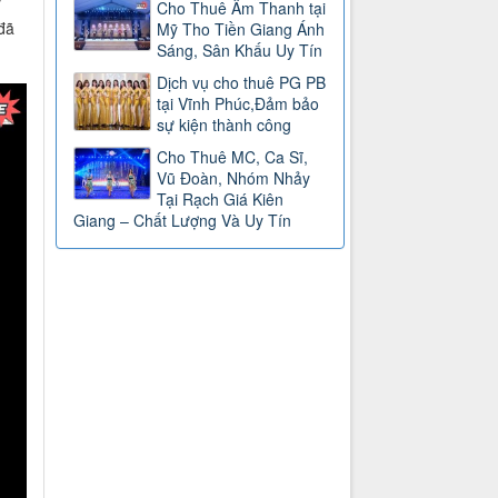
y
Cho Thuê Âm Thanh tại
đã
Mỹ Tho Tiền Giang Ánh
Sáng, Sân Khấu Uy Tín
Dịch vụ cho thuê PG PB
tại Vĩnh Phúc,Đảm bảo
sự kiện thành công
Cho Thuê MC, Ca Sĩ,
Vũ Đoàn, Nhóm Nhảy
Tại Rạch Giá Kiên
Giang – Chất Lượng Và Uy Tín