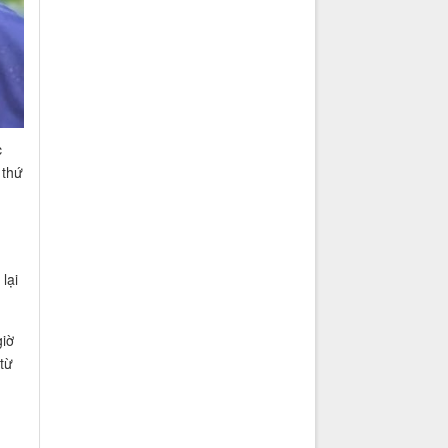
c
 thứ
lại
giờ
từ