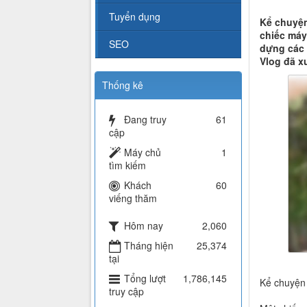
Tuyển dụng
Kể chuyện
chiếc máy 
SEO
dựng các 
Vlog đã x
Thống kê
Đang truy
61
cập
Máy chủ
1
tìm kiếm
Khách
60
viếng thăm
Hôm nay
2,060
Tháng hiện
25,374
tại
Tổng lượt
1,786,145
Kể chuyện 
truy cập