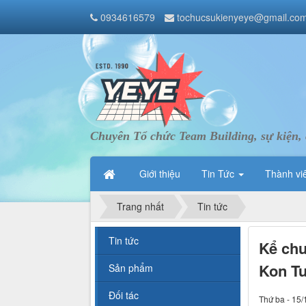
0934616579
tochucsukienyeye@gmail.co
Chuyên Tổ chức Team Building, sự kiện, 
Giới thiệu
Tin Tức
Thành vi
Trang nhất
Tin tức
Tin tức
Kể chu
Kon T
Sản phẩm
Đối tác
Thứ ba - 15/