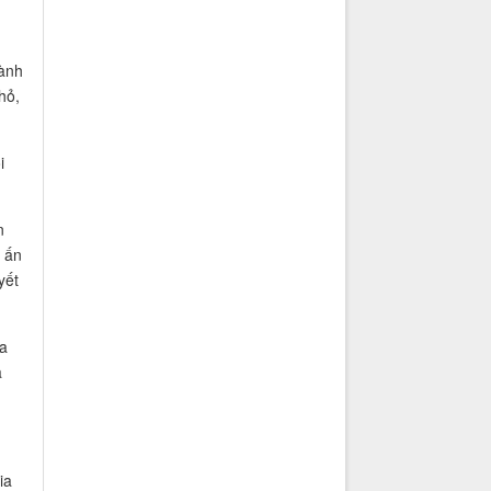
gành
hỏ,
i
n
 ấn
yết
a
a
ia