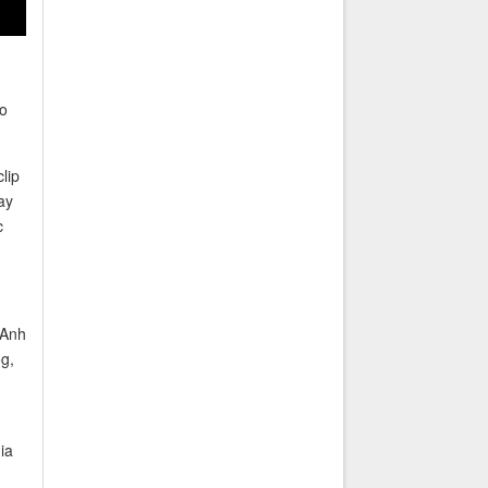
n
ảo
lip
ay
c
 Anh
g,
ia