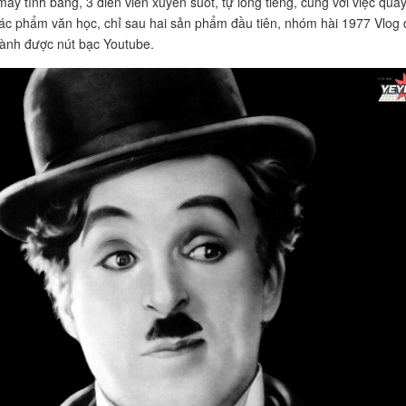
máy tính bảng, 3 diễn viên xuyên suốt, tự lồng tiếng, cùng với việc qua
ác phẩm văn học, chỉ sau hai sản phẩm đầu tiên, nhóm hài 1977 Vlog 
iành được nút bạc Youtube.