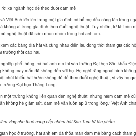
 rời xa ngành học để theo đuổi đam mê
và Việt Anh lớn lên trong một gia đình có bố mẹ đều công tác trong n
à không ai trong gia đình theo đuổi nghệ thuật. Tuy nhiên, từ khi còn n
mê nghệ thuật đã sớm nhen nhóm trong hai anh em.
xem các băng đĩa hài và cùng nhau diễn lại, đồng thời tham gia các hộ
ại trường thời cấp hai.
t nghiệp phổ thông, cả hai anh em thi vào trường Đại học Sân khấu Điệ
 không may mắn đã không đến với họ. Họ nghĩ rằng ngoại hình không
ột chút khiếu hài hước không đủ để theo đuổi nghệ thuật, vì vậy họ qu
ào trường Đại học Thăng Long.
n một trường không liên quan đến nghệ thuật, nhưng niềm đam mê củ
vẫn không hề giảm sút, đam mê vẫn luôn ấp ủ trong lòng,” Việt Anh chi
làm vlog cho thuê cung cấp nhóm hài Kon Tum từ tác phẩm
 gian học ở trường, hai anh em đã thỏa mãn đam mê bằng cách tham g