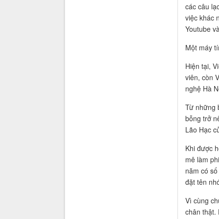
các câu lạ
việc khác 
Youtube và 
Một máy tí
Hiện tại, 
viên, còn 
nghệ Hà Nộ
Từ những b
bỗng trở n
Lão Hạc c
Khi được h
mê làm phi
năm có số 
đặt tên nh
Vì cùng ch
chân thật.