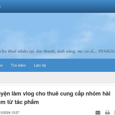
m
cho thuê nhân sự, âm thanh, ánh sáng, mc ca sĩ... 093461
ên
Tìm kiếm
Liên hệ
yện làm vlog cho thuê cung cấp nhóm hài
um từ tác phẩm
10/2024 13:27