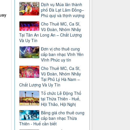
Dịch vụ Múa lân thành
phố Đà Lạt Lâm Đồng–
quay
Phú quý và thịnh vượng
Cho Thuê MC, Ca Sĩ,
Vũ Đoàn, Nhóm Nhảy
Tại Tân An Long An – Chất Lượng
Và Uy Tín
Đơn vị cho thuê cung
cấp ban nhạc Vĩnh Yên
Vĩnh Phúc uy tín
Cho Thuê MC, Ca Sĩ,
Vũ Đoàn, Nhóm Nhảy
Tại Phủ Lý Hà Nam –
Chất Lượng Và Uy Tín
Tổ chức Lễ Động Thổ
tại Thừa Thiên - Huế,
Hội Thảo, Hội Nghị
Bảng giá cho thuê cung
cấp ban nhạc Thừa
Thiên - Huế cần biết