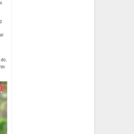
i.
g
ại
 đó,
ược