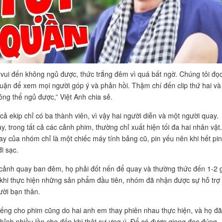
 vui đến không ngủ được, thức trắng đêm vì quá bất ngờ. Chúng tôi đọ
luận để xem mọi người góp ý và phản hồi. Thậm chí đến clip thứ hai và
ông thể ngủ được,” Việt Anh chia sẻ.
cả ekip chỉ có ba thành viên, vì vậy hai người diễn và một người quay.
y, trong tất cả các cảnh phim, thường chỉ xuất hiện tối đa hai nhân vật.
ay của nhóm chỉ là một chiếc máy tính bảng cũ, pin yếu nên khi hết pin 
i sạc.
cảnh quay ban đêm, họ phải đốt nến để quay và thường thức đến 1-2 
khi thực hiện những sản phẩm đầu tiên, nhóm đã nhận được sự hỗ trợ 
ười bạn thân.
tiếng cho phim cũng do hai anh em thay phiên nhau thực hiện, và họ đã
chỉnh nhiều lần cho đến khi thật sự ưng ý. Để có được giọng đọc đúng,