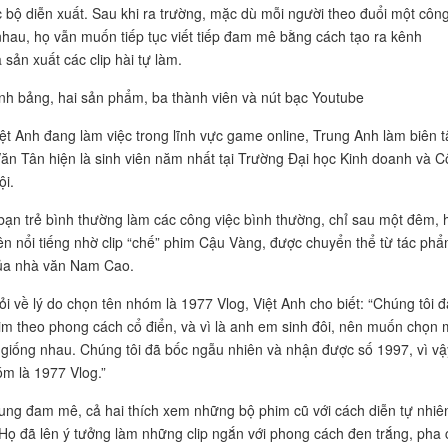
c bộ diễn xuất. Sau khi ra trường, mặc dù mỗi người theo đuổi một côn
nhau, họ vẫn muốn tiếp tục viết tiếp đam mê bằng cách tạo ra kênh
sản xuất các clip hài tự làm.
nh bảng, hai sản phẩm, ba thành viên và nút bạc Youtube
Việt Anh đang làm việc trong lĩnh vực game online, Trung Anh làm biên t
Văn Tân hiện là sinh viên năm nhất tại Trường Đại học Kinh doanh và 
i.
ạn trẻ bình thường làm các công việc bình thường, chỉ sau một đêm, 
ên nổi tiếng nhờ clip “chế” phim Cậu Vàng, được chuyển thể từ tác ph
ủa nhà văn Nam Cao.
ỏi về lý do chọn tên nhóm là 1977 Vlog, Việt Anh cho biết: “Chúng tôi 
m theo phong cách cổ điển, và vì là anh em sinh đôi, nên muốn chọn 
giống nhau. Chúng tôi đã bốc ngẫu nhiên và nhận được số 1997, vì vậ
óm là 1977 Vlog.”
ung đam mê, cả hai thích xem những bộ phim cũ với cách diễn tự nhiê
 Họ đã lên ý tưởng làm những clip ngắn với phong cách đen trắng, pha 