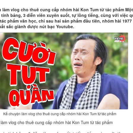
 làm vlog cho thuê cung cấp nhóm hài Kon Tum từ tác phẩm Một
tính bảng, 3 diễn viên xuyên suốt, tự lồng tiếng, cùng với việc 
tác phẩm văn học, chỉ sau hai sản phẩm đầu tiên, nhóm hài 1977
uất sắc giành được nút bạc Youtube.
Kể chuyện làm vlog cho thuê cung cấp nhóm hài Kon Tum từ tác phẩm
làm vlog cho thuê cung cấp nhóm hài Kon Tum từ tác phẩm