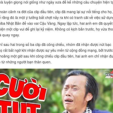
à luyện giọng nói giống như ngày xưa để kể những câu chuyện hiện tạ
hoàn cảnh ra đời của clip đầu tiên, clip đã mang lại sự nổi tiếng cho họ,
 rằng đó là một ý tưởng bất chợt nảy ra khi có tranh cãi về việc sử dụn
iba Nhật Bản để vào vai Cậu Vàng. Ngay lập tức, hai anh em đã quyết
iện một clip vui để ghi lại kỷ niệm. Không có kịch bản trước, họ vừa tho
à quay ngay.
hỉ sau hai trong số ba clip đã công chiếu, nhóm đã nhận được nút bạc
ọ rất bất ngờ khi nhận được sự yêu mến từ cộng đồng mạng, bởi trước
khoảng một giờ sau khi công chiếu clip đầu tiên, hai anh em chỉ nhận đ
en từ những người bạn thân quen.