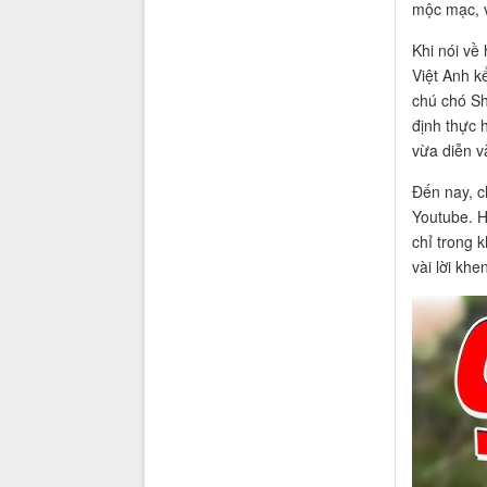
mộc mạc, v
Khi nói về 
Việt Anh kể
chú chó Sh
định thực h
vừa diễn v
Đến nay, c
Youtube. H
chỉ trong 
vài lời kh