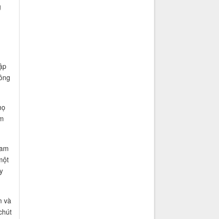
g
ập
Công
họ
ẩm
đam
một
y
n và
chút