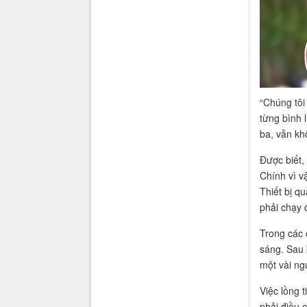
“Chúng tôi
từng bình 
ba, vẫn kh
Được biết, 
Chính vì vậ
Thiết bị qu
phải chạy đ
Trong các 
sáng. Sau 
một vài ng
Việc lồng 
phải điều 