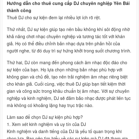
Hướng dẫn cho thuê cung cấp DJ chuyên nghiệp Yên Bái
thành công
Thuê DJ cho sự kiện đem lại nhiều lợi ích rõ rệt.
Thứ nhất, DJ sự kiện giúp tạo nên bầu không khí sôi động nhờ
khả năng chơi nhạc chuyên nghiệp và tương tác tốt với khán
giả. Họ có thể điều chỉnh bản nhạc dựa trên phản hồi của
người nghe, từ đó duy trì sự hứng khởi trong suốt chương trình.
Thứ hai, DJ còn mang đến phong cách âm nhạc độc đáo cho
sự kiện của bạn. Họ lựa chọn những bản nhạc phù hợp với
không gian và chủ đề, tạo nên trải nghiệm âm nhạc riêng biệt
cho khán giả. Cuối cùng, việc thuê DJ giúp bạn tiết kiệm thời
gian và công sức trong khâu chuẩn bị âm nhạc. Với sự chuyên
nghiệp và kinh nghiệm, DJ sẽ đảm bảo nhạc được phát liên tục
mà không có khoảng lặng hay trục trặc nào.
Làm sao để chọn DJ sự kiện phù hợp?
1. Xem xét kinh nghiệm và uy tín của DJ
Kinh nghiệm và danh tiếng của DJ là yếu tố quan trọng khi
chọn lựa. Bạn nên tìm hiểu về các sự kiện mà DJ đã tham gia