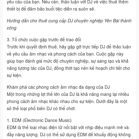
yêu cầu của bạn. Nếu cần, thảo luận với DJ về việc thuê thêm
thiết bị để đảm bảo buổi tiệc diễn ra suôn sẻ.
Hướng dẫn cho thuê cung cấp DJ chuyên nghiệp Yên Bái thành
công
3. Tổ chức cuộc gặp trước để trao đổi
Trước khi quyết định thuê, hãy gặp gỡ trực tiếp DJ để thảo luận
về yêu cầu âm nhạc và phong cách của bạn. Cuộc gặp này
giúp bạn đánh giá mức độ chuyên nghiệp, sự sáng tạo và khả
năng tương tác của DJ, đồng thời tạo nên kế hoạch chi tiết cho
sự kiện.
Khám phá các phong cách âm nhạc đa dạng của DJ
Một trong những lợi thế lớn của DJ là khả năng mang lại nhiều
phong cách âm nhạc khác nhau cho sự kiện. Dưới đây là một
số thể loại phổ biến DJ có thể chơi:
1. EDM (Electronic Dance Music)
EDM là thể loại nhạc điện tử nổi bật với nhịp điệu mạnh mẽ và
đầy năng lượng. DJ có thể sử dụng EDM để khuấy động không