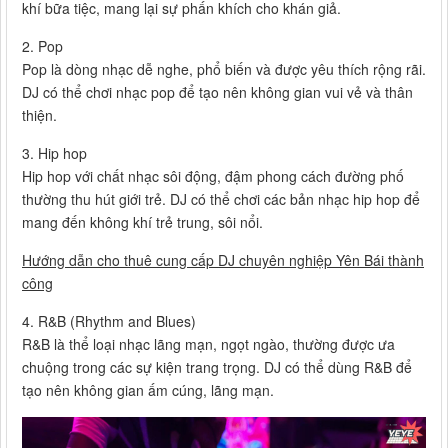
khí bữa tiệc, mang lại sự phấn khích cho khán giả.
2. Pop
Pop là dòng nhạc dễ nghe, phổ biến và được yêu thích rộng rãi.
DJ có thể chơi nhạc pop để tạo nên không gian vui vẻ và thân
thiện.
3. Hip hop
Hip hop với chất nhạc sôi động, đậm phong cách đường phố
thường thu hút giới trẻ. DJ có thể chơi các bản nhạc hip hop để
mang đến không khí trẻ trung, sôi nổi.
Hướng dẫn cho thuê cung cấp DJ chuyên nghiệp Yên Bái thành
công
4. R&B (Rhythm and Blues)
R&B là thể loại nhạc lãng mạn, ngọt ngào, thường được ưa
chuộng trong các sự kiện trang trọng. DJ có thể dùng R&B để
tạo nên không gian ấm cúng, lãng mạn.