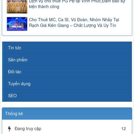
Dịch vụ cho thuê PG PB tại Vĩnh Phúc,Đảm bảo sự
kiện thành công
Cho Thuê MC, Ca Sĩ, Vũ Đoàn, Nhóm Nhảy Tại
Rạch Giá Kiên Giang – Chất Lượng Và Uy Tín
Tin tức
Sản phẩm
Đối tác
Tuyển dụng
SEO
Thống kê
Đang truy cập
12