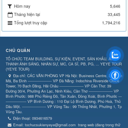
Hôm nay
5,646
Tháng hiện tại
33,445
Tổng lượt truy cập
1,794,216
CHỦ QUẢN
TỔ CHỨC TEAM BUILDING, SỰ KIỆN, EVENT, SÂN KHẤU, ÂM
THANH ÁNH SÁNG, NHÂN SỰ, MC, CA SĨ, PB, PG, ... YEYE TOUR
(
YEYE TOUR
)
Địa chỉ:
CÁC VĂN PHÒNG VP Hà Nội: Business Centre, 360 Kim
Mã, Ba Đình --------------------- VP Đà Nẵng: Indochina Riverside Office
Tower, 70 Bạch Đằng, Hải Châu --------------------- VP Cần Thơ: 39
Đường 30/4, Phường An Lạc, Ninh Kiều, Cần Thơ --------------------- VP
Bình Phước: 988 Phú Riềng Đỏ, Tân Xuân, Đồng Xoài, Bình Phước ---
------------------ VP Bình Dương : 110 Đại Lộ Bình Dương, Phú Hoà, Thủ
Dầu Một. --------------------- VP Vũng Tàu : 99 Thống Nhất, Phường 1, Tp
Vũng Tàu.
Điện thoại:
0934616579
Email:
tochucsukienyeye@gmail.com
trang web (đang trong thử