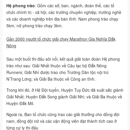
Hệ phong trào
: Gồm các sở, ban, ngành, đoàn thể, các tổ
chức chính trị - xã hội, các trường chuyên nghiệp, trường nghề
và các doanh nghiệp trên địa bàn tỉnh. Nam phong trào chạy
5km, nữ phong trào chạy 3km.
Gần 2000 người tổ chức giải chạy Marathon Gia Nghĩa Đắk
Nông
Sau một buổi thi đấu sôi nổi, kết quả giải toàn đoàn Hệ phong
trào như sau: Giải Nhất thuộc về Câu lạc bộ Đắk Nông
Runners; Giải Nhì được trao cho Trường Dân tộc nội trú
N’Trang Lơng; và Giải Ba thuộc về Công an tỉnh.
Trong khi đó, ở Hệ Đội tuyển, Huyện Tuy Đức đã xuất sắc giành
Giải Nhất; Huyện Đắk Song giành Giải Nhì; và Giải Ba thuộc về
Huyện Đắk Mil.
Ngoài ra, Ban tổ chức cũng trao các giải thưởng cho đồng đội
nam, đồng đội nữ và các vận động viên đạt thành tích cao ở
từng cự ly thi đấu