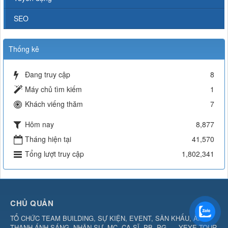
SEO
Thống kê
Đang truy cập
8
Máy chủ tìm kiếm
1
Khách viếng thăm
7
Hôm nay
8,877
Tháng hiện tại
41,570
Tổng lượt truy cập
1,802,341
CHỦ QUẢN
TỔ CHỨC TEAM BUILDING, SỰ KIỆN, EVENT, SÂN KHẤU, ÂM
THANH ÁNH SÁNG, NHÂN SỰ, MC, CA SĨ, PB, PG, ... YEYE TOUR