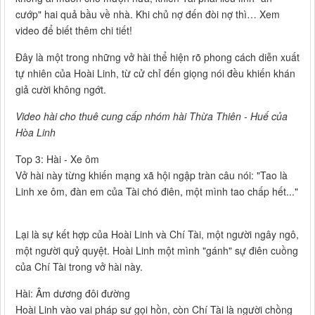
cướp" hai quả bầu về nhà. Khi chủ nợ đến đòi nợ thì… Xem
video để biết thêm chi tiết!
Đây là một trong những vở hài thể hiện rõ phong cách diễn xuất
tự nhiên của Hoài Linh, từ cử chỉ đến giọng nói đều khiến khán
giả cười không ngớt.
Video hài cho thuê cung cấp nhóm hài Thừa Thiên - Huế của
Hòa Linh
Top 3: Hài - Xe ôm
Vở hài này từng khiến mạng xã hội ngập tràn câu nói: "Tao là
Linh xe ôm, đàn em của Tài chó điên, một mình tao chấp hết..."
Lại là sự kết hợp của Hoài Linh và Chí Tài, một người ngây ngô,
một người quỷ quyệt. Hoài Linh một mình "gánh" sự điên cuồng
của Chí Tài trong vở hài này.
Hài: Âm dương đôi đường
Hoài Linh vào vai pháp sư gọi hồn, còn Chí Tài là người chồng