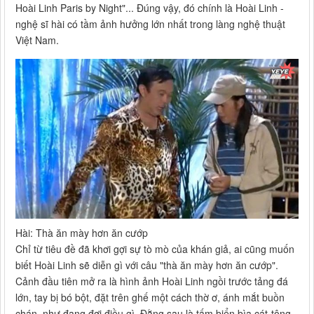
Hoài Linh Paris by Night"... Đúng vậy, đó chính là Hoài Linh -
nghệ sĩ hài có tầm ảnh hưởng lớn nhất trong làng nghệ thuật
Việt Nam.
Hài: Thà ăn mày hơn ăn cướp
Chỉ từ tiêu đề đã khơi gợi sự tò mò của khán giả, ai cũng muốn
biết Hoài Linh sẽ diễn gì với câu "thà ăn mày hơn ăn cướp".
Cảnh đầu tiên mở ra là hình ảnh Hoài Linh ngồi trước tảng đá
lớn, tay bị bó bột, đặt trên ghế một cách thờ ơ, ánh mắt buồn
chán, như đang đợi điều gì. Đằng sau là tấm biển bìa cát-tông