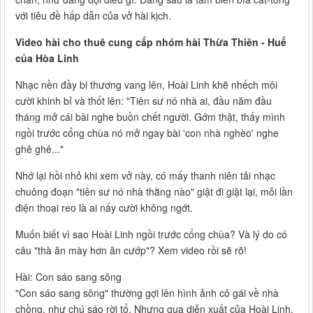
với tiêu đề hấp dẫn của vở hài kịch.
Video hài cho thuê cung cấp nhóm hài Thừa Thiên - Huế
của Hòa Linh
Nhạc nền đầy bi thương vang lên, Hoài Linh khẽ nhếch môi
cười khinh bỉ và thốt lên: "Tiên sư nó nhà ai, đầu năm đầu
tháng mở cái bài nghe buồn chết người. Gớm thật, thấy mình
ngồi trước cổng chùa nó mở ngay bài 'con nhà nghèo' nghe
ghê ghê..."
Nhớ lại hồi nhỏ khi xem vở này, có mấy thanh niên tải nhạc
chuông đoạn "tiên sư nó nhà thằng nào" giật đi giật lại, mỗi lần
điện thoại reo là ai nấy cười không ngớt.
Muốn biết vì sao Hoài Linh ngồi trước cổng chùa? Và lý do có
câu "thà ăn mày hơn ăn cướp"? Xem video rồi sẽ rõ!
Hài: Con sáo sang sông
"Con sáo sang sông" thường gợi lên hình ảnh cô gái về nhà
chồng, như chú sáo rời tổ. Nhưng qua diễn xuất của Hoài Linh,