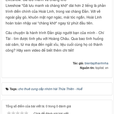
Liveshow "Gã lưu manh và chàng khờ" dài hơn 2 tiếng là phần
trình diễn chính của Hoài Linh, trong vai chàng Đần. Với vẻ
ngoài gầy gò, khuôn mặt ngơ ngác, mái tóc ngắn, Hoài Linh
hoàn toàn nhập vai "chàng khờ" ngay từ phút đầu tiên.
Câu chuyện là hành trình Đần giúp người bạn của mình - Chí
Tài - tìm được tình yêu với Hoàng Châu. Qua bao tình huống
oái oăm, từ ma dọa đến ngất xỉu, liệu cuối cùng họ có thành
công? Hãy xem video để biết thêm chi tiết!
Tác giả:
bientapthanhnha
Nguồn tin:
toplist. vn
Tags:
cho thuê cung cấp nhóm hài Thừa Thiên - Huế
Tổng số điểm của bài viết là: 0 trong 0 đánh giá
Click để đánh giá bài viết