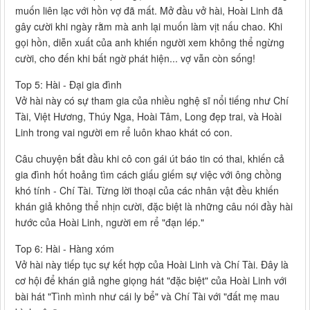
muốn liên lạc với hồn vợ đã mất. Mở đầu vở hài, Hoài Linh đã
gây cười khi ngày rằm mà anh lại muốn làm vịt nấu chao. Khi
gọi hồn, diễn xuất của anh khiến người xem không thể ngừng
cười, cho đến khi bất ngờ phát hiện... vợ vẫn còn sống!
Top 5: Hài - Đại gia đình
Vở hài này có sự tham gia của nhiều nghệ sĩ nổi tiếng như Chí
Tài, Việt Hương, Thúy Nga, Hoài Tâm, Long đẹp trai, và Hoài
Linh trong vai người em rể luôn khao khát có con.
Câu chuyện bắt đầu khi cô con gái út báo tin có thai, khiến cả
gia đình hốt hoảng tìm cách giấu giếm sự việc với ông chồng
khó tính - Chí Tài. Từng lời thoại của các nhân vật đều khiến
khán giả không thể nhịn cười, đặc biệt là những câu nói đầy hài
hước của Hoài Linh, người em rể "đạn lép."
Top 6: Hài - Hàng xóm
Vở hài này tiếp tục sự kết hợp của Hoài Linh và Chí Tài. Đây là
cơ hội để khán giả nghe giọng hát "đặc biệt" của Hoài Linh với
bài hát "Tình mình như cái ly bể" và Chí Tài với "đất mẹ mau