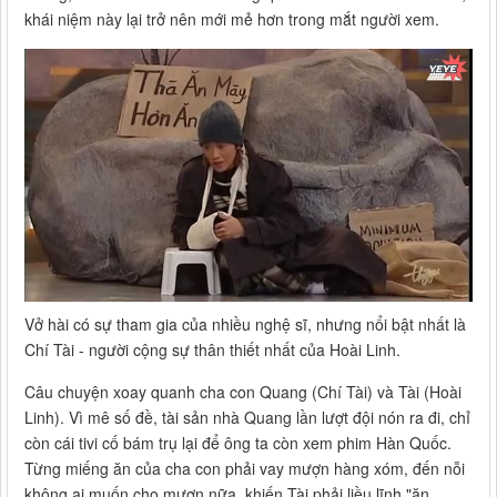
khái niệm này lại trở nên mới mẻ hơn trong mắt người xem.
Vở hài có sự tham gia của nhiều nghệ sĩ, nhưng nổi bật nhất là
Chí Tài - người cộng sự thân thiết nhất của Hoài Linh.
Câu chuyện xoay quanh cha con Quang (Chí Tài) và Tài (Hoài
Linh). Vì mê số đề, tài sản nhà Quang lần lượt đội nón ra đi, chỉ
còn cái tivi cố bám trụ lại để ông ta còn xem phim Hàn Quốc.
Từng miếng ăn của cha con phải vay mượn hàng xóm, đến nỗi
không ai muốn cho mượn nữa, khiến Tài phải liều lĩnh "ăn