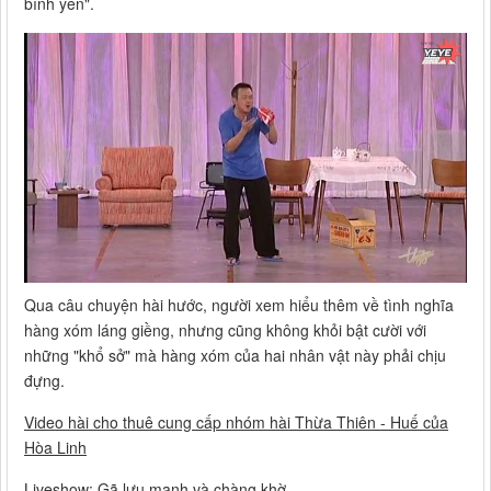
bình yên".
Qua câu chuyện hài hước, người xem hiểu thêm về tình nghĩa
hàng xóm láng giềng, nhưng cũng không khỏi bật cười với
những "khổ sở" mà hàng xóm của hai nhân vật này phải chịu
đựng.
Video hài cho thuê cung cấp nhóm hài Thừa Thiên - Huế của
Hòa Linh
Liveshow: Gã lưu manh và chàng khờ