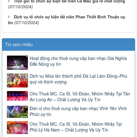
Trọn gói tổ chức sự kiện tất niên Cà Mau giá rẻ chất lượng
(07/10/2024)
Dịch vụ tổ chức sự kiện tất niên Phan Thiết Bình Thuận uy
(07/10/2024)
tín
Tin xem nhiều
Hoạt động cho thuê cung cấp ban nhạc Gia Nghĩa
Đắk Nông uy tín
Dịch vụ Múa lân thành phố Đà Lạt Lâm Đồng–Phú
quý và thịnh vượng
Cho Thuê MC, Ca Sĩ, Vũ Đoàn, Nhóm Nhảy Tại Tân
An Long An – Chất Lượng Và Uy Tín
Đơn vị cho thuê cung cấp ban nhạc Vĩnh Yên Vĩnh
Phúc uy tín
Cho Thuê MC, Ca Sĩ, Vũ Đoàn, Nhóm Nhảy Tại
Phủ Lý Hà Nam – Chất Lượng Và Uy Tín