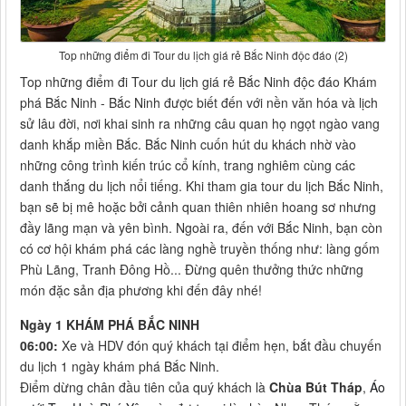
Top những điểm đi Tour du lịch giá rẻ Bắc Ninh độc đáo (2)
Top những điểm đi Tour du lịch giá rẻ Bắc Ninh độc đáo Khám
phá Bắc Ninh - Bắc Ninh được biết đến với nền văn hóa và lịch
sử lâu đời, nơi khai sinh ra những câu quan họ ngọt ngào vang
danh khắp miền Bắc. Bắc Ninh cuốn hút du khách nhờ vào
những công trình kiến trúc cổ kính, trang nghiêm cùng các
danh thắng du lịch nổi tiếng. Khi tham gia tour du lịch Bắc Ninh,
bạn sẽ bị mê hoặc bởi cảnh quan thiên nhiên hoang sơ nhưng
đầy lãng mạn và yên bình. Ngoài ra, đến với Bắc Ninh, bạn còn
có cơ hội khám phá các làng nghề truyền thống như: làng gốm
Phù Lãng, Tranh Đông Hồ... Đừng quên thưởng thức những
món đặc sản địa phương khi đến đây nhé!
Ngày 1 KHÁM PHÁ BẮC NINH
06:00:
Xe và HDV đón quý khách tại điểm hẹn, bắt đầu chuyến
du lịch 1 ngày khám phá Bắc Ninh.
Điểm dừng chân đầu tiên của quý khách là
Chùa Bút Tháp
,
Áo