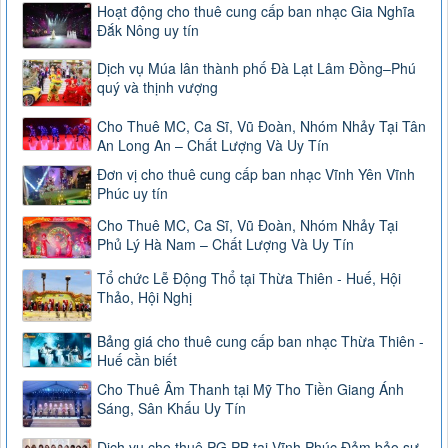
Hoạt động cho thuê cung cấp ban nhạc Gia Nghĩa
Đắk Nông uy tín
Dịch vụ Múa lân thành phố Đà Lạt Lâm Đồng–Phú
quý và thịnh vượng
Cho Thuê MC, Ca Sĩ, Vũ Đoàn, Nhóm Nhảy Tại Tân
An Long An – Chất Lượng Và Uy Tín
Đơn vị cho thuê cung cấp ban nhạc Vĩnh Yên Vĩnh
Phúc uy tín
Cho Thuê MC, Ca Sĩ, Vũ Đoàn, Nhóm Nhảy Tại
Phủ Lý Hà Nam – Chất Lượng Và Uy Tín
Tổ chức Lễ Động Thổ tại Thừa Thiên - Huế, Hội
Thảo, Hội Nghị
Bảng giá cho thuê cung cấp ban nhạc Thừa Thiên -
Huế cần biết
Cho Thuê Âm Thanh tại Mỹ Tho Tiền Giang Ánh
Sáng, Sân Khấu Uy Tín
Dịch vụ cho thuê PG PB tại Vĩnh Phúc,Đảm bảo sự