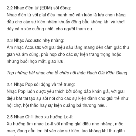
2.2 Nhạc điện tử (EDM) sôi động:
Nhạc điện tử với giai điệu mạnh mẽ vẫn luôn là lựa chọn hàng
đầu cho các sự kiện nhằm khuấy động bầu không khí và khơi
dậy cảm xúc cuồng nhiệt cho người tham dự.
2.3 Nhạc Acoustic nhẹ nhàng:
Âm nhạc Acoustic với giai điệu sâu lắng mang đến cảm giác thư
giãn và ấm cúng, phù hợp cho các sự kiện trang trọng hoặc
những buổi họp mặt, giao lưu.
Top những bài nhạc cho tổ chức hội thảo Rạch Giá Kiên Giang
2.4 Nhạc Pop sôi động và trẻ trung:
Nhạc Pop luôn được yêu thích bởi đông đảo khán giả, với giai
điệu bắt tai tạo sự sôi nổi cho các sự kiện dành cho giới trẻ như
hội chợ, hội thảo hay sự kiện quảng bá thương hiệu.
2.5 Nhạc Chill theo xu hướng Lo-fi:
Xu hướng âm nhạc Lo-fi với những giai điệu nhẹ nhàng, mộc
mạc, đang dần len lỏi vào các sự kiện, tạo không khí thư giãn