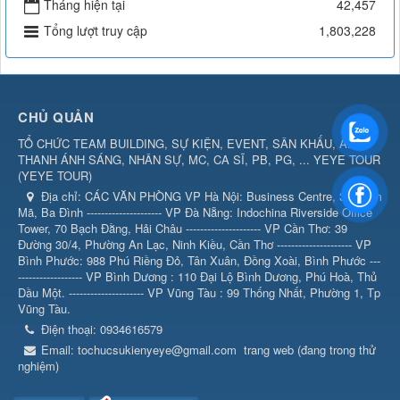
Tháng hiện tại
42,457
Tổng lượt truy cập
1,803,228
CHỦ QUẢN
TỔ CHỨC TEAM BUILDING, SỰ KIỆN, EVENT, SÂN KHẤU, ÂM
THANH ÁNH SÁNG, NHÂN SỰ, MC, CA SĨ, PB, PG, ... YEYE TOUR
(
YEYE TOUR
)
Địa chỉ:
CÁC VĂN PHÒNG VP Hà Nội: Business Centre, 360 Kim
Mã, Ba Đình --------------------- VP Đà Nẵng: Indochina Riverside Office
Tower, 70 Bạch Đằng, Hải Châu --------------------- VP Cần Thơ: 39
Đường 30/4, Phường An Lạc, Ninh Kiều, Cần Thơ --------------------- VP
Bình Phước: 988 Phú Riềng Đỏ, Tân Xuân, Đồng Xoài, Bình Phước ---
------------------ VP Bình Dương : 110 Đại Lộ Bình Dương, Phú Hoà, Thủ
Dầu Một. --------------------- VP Vũng Tàu : 99 Thống Nhất, Phường 1, Tp
Vũng Tàu.
Điện thoại:
0934616579
Email:
tochucsukienyeye@gmail.com
trang web (đang trong thử
nghiệm)