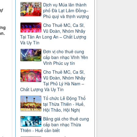
Dịch vụ Múa lân thành
sự
phố Đà Lạt Lâm Đồng–
Phú quý và thịnh vượng
Cho Thuê MC, Ca Sĩ,
ững
Vũ Đoàn, Nhóm Nhảy
an.
Tại Tân An Long An – Chất Lượng
Và Uy Tín
Đơn vị cho thuê cung
cấp ban nhạc Vĩnh Yên
Vĩnh Phúc uy tín
Cho Thuê MC, Ca Sĩ,
Vũ Đoàn, Nhóm Nhảy
Tại Phủ Lý Hà Nam –
Chất Lượng Và Uy Tín
Tổ chức Lễ Động Thổ
tại Thừa Thiên - Huế,
Hội Thảo, Hội Nghị
Bảng giá cho thuê cung
cấp ban nhạc Thừa
Thiên - Huế cần biết