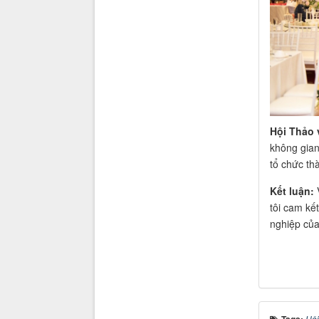
Hội Thảo 
không gian 
tổ chức th
Kết luận:
V
tôi cam kế
nghiệp của
Tags:
Hội