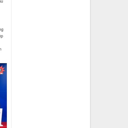
ầu
ng
ệp
n