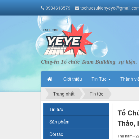
0934616579
tochucsukienyeye@gmail.co
Chuyên Tổ chức Team Building, sự kiện, 
Giới thiệu
Tin Tức
Thành vi
Trang nhất
Tin tức
Tin tức
Tổ Chứ
Thảo, 
Sản phẩm
Đối tác
Thứ năm - 2