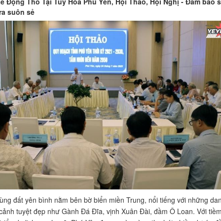
ễ Động Thổ Tại Tuy Hòa Phú Yên, Hội Thảo, Hội Nghị - Đảm bảo 
 ra suôn sẻ
ùng đất yên bình nằm bên bờ biển miền Trung, nổi tiếng với những da
cảnh tuyệt đẹp như Gành Đá Đĩa, vịnh Xuân Đài, đầm Ô Loan. Với tiề