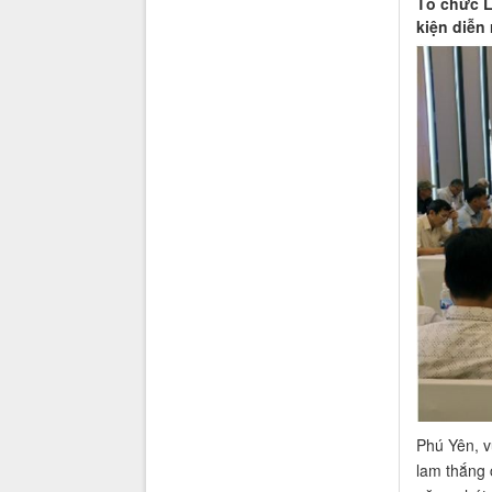
Tổ chức L
kiện diễn
Phú Yên, v
lam thắng 