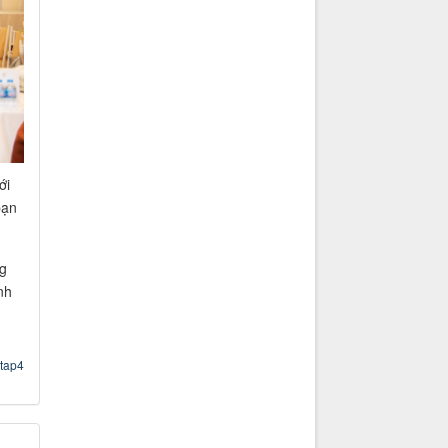
ới
bạn
g
nh
ntap4