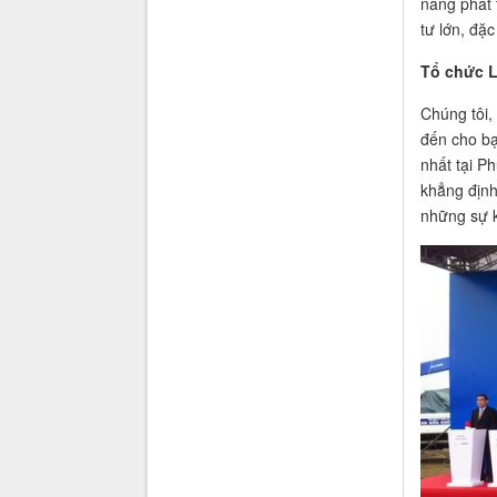
năng phát 
tư lớn, đặc
Tổ chức L
Chúng tôi,
đến cho bạ
nhất tại P
khẳng định
những sự k