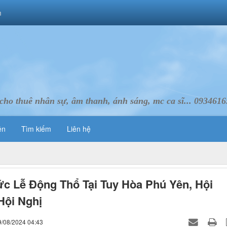
m
cho thuê nhân sự, âm thanh, ánh sáng, mc ca sĩ... 093461
ên
Tìm kiếm
Liên hệ
c Lễ Động Thổ Tại Tuy Hòa Phú Yên, Hội
Hội Nghị
9/08/2024 04:43