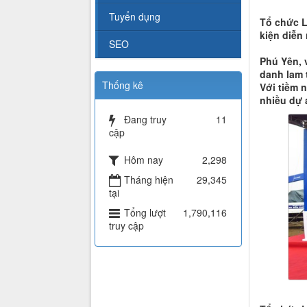
Tuyển dụng
Tổ chức L
kiện diễn
SEO
Phú Yên, 
danh lam 
Thống kê
Với tiềm 
nhiều dự á
Đang truy
11
cập
Hôm nay
2,298
Tháng hiện
29,345
tại
Tổng lượt
1,790,116
truy cập