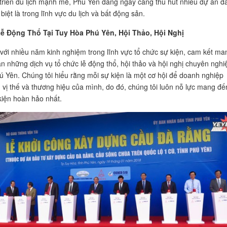
triển du lịch mạnh mẽ, Phú Yên đang ngày càng thu hút nhiều dự án đ
 biệt là trong lĩnh vực du lịch và bất động sản.
ễ Động Thổ Tại Tuy Hòa Phú Yên, Hội Thảo, Hội Nghị
 với nhiều năm kinh nghiệm trong lĩnh vực tổ chức sự kiện, cam kết ma
n những dịch vụ tổ chức lễ động thổ, hội thảo và hội nghị chuyên nghi
hú Yên. Chúng tôi hiểu rằng mỗi sự kiện là một cơ hội để doanh nghiệp
 vị thế và thương hiệu của mình, do đó, chúng tôi luôn nỗ lực mang đế
iện hoàn hảo nhất.