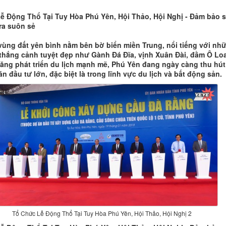
ễ Động Thổ Tại Tuy Hòa Phú Yên, Hội Thảo, Hội Nghị - Đảm bảo 
 ra suôn sẻ
vùng đất yên bình nằm bên bờ biển miền Trung, nổi tiếng với nh
thắng cảnh tuyệt đẹp như Gành Đá Đĩa, vịnh Xuân Đài, đầm Ô Lo
năng phát triển du lịch mạnh mẽ, Phú Yên đang ngày càng thu hút
n đầu tư lớn, đặc biệt là trong lĩnh vực du lịch và bất động sản.
Tổ Chức Lễ Động Thổ Tại Tuy Hòa Phú Yên, Hội Thảo, Hội Nghị 2