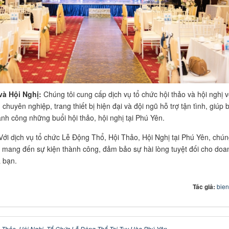
và Hội Nghị:
Chúng tôi cung cấp dịch vụ tổ chức hội thảo và hội nghị v
chuyên nghiệp, trang thiết bị hiện đại và đội ngũ hỗ trợ tận tình, giúp 
ành công những buổi hội thảo, hội nghị tại Phú Yên.
ới dịch vụ tổ chức Lễ Động Thổ, Hội Thảo, Hội Nghị tại Phú Yên, chún
t mang đến sự kiện thành công, đảm bảo sự hài lòng tuyệt đối cho doa
 bạn.
Tác giả:
bie
 Thảo
,
Hội Nghị
,
Tổ Chức Lễ Động Thổ Tại Tuy Hòa Phú Yên