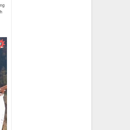
ằng
nh