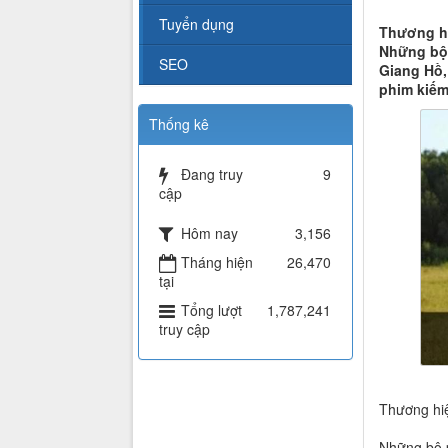
Tuyển dụng
Thương hi
Những bộ 
SEO
Giang Hồ,
phim kiếm
Thống kê
Đang truy
9
cập
Hôm nay
3,156
Tháng hiện
26,470
tại
Tổng lượt
1,787,241
truy cập
Thương hiệ
Những bộ 