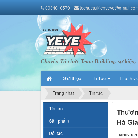
0934616579
tochucsukienyeye@gmail.co
Chuyên Tổ chức Team Building, sự kiện, 
Giới thiệu
Tin Tức
Thành vi
Trang nhất
Tin tức
Tin tức
Thương
Hà Gia
Sản phẩm
Đối tác
Thứ tư - 16/