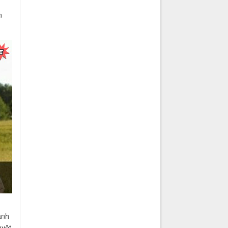
n
ành
uyệt