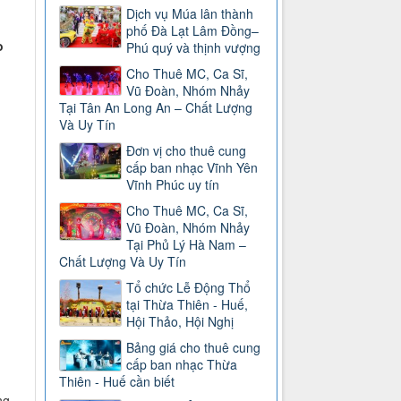
Dịch vụ Múa lân thành
phố Đà Lạt Lâm Đồng–
o
Phú quý và thịnh vượng
Cho Thuê MC, Ca Sĩ,
Vũ Đoàn, Nhóm Nhảy
Tại Tân An Long An – Chất Lượng
Và Uy Tín
Đơn vị cho thuê cung
cấp ban nhạc Vĩnh Yên
Vĩnh Phúc uy tín
Cho Thuê MC, Ca Sĩ,
Vũ Đoàn, Nhóm Nhảy
Tại Phủ Lý Hà Nam –
Chất Lượng Và Uy Tín
Tổ chức Lễ Động Thổ
tại Thừa Thiên - Huế,
Hội Thảo, Hội Nghị
Bảng giá cho thuê cung
cấp ban nhạc Thừa
Thiên - Huế cần biết
ng