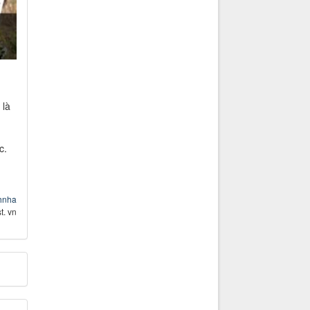
 là
c.
hnha
st. vn