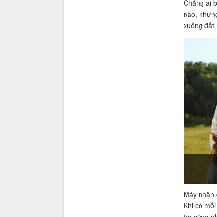
Chẳng ai b
nào, nhưng
xuống đất 
Máy nhận d
Khi có mối
tro cũng n