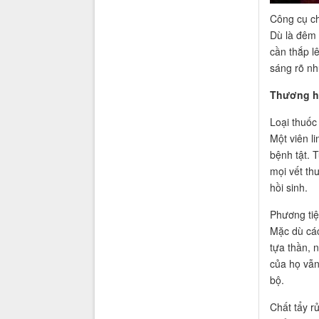
Công cụ ch
Dù là đêm 
cần thắp l
sáng rõ nh
Thương hi
Loại thuốc
Một viên l
bệnh tật. T
mọi vết th
hồi sinh.
Phương tiệ
Mặc dù các
tựa thần, 
của họ vẫn
bộ.
Chất tẩy r