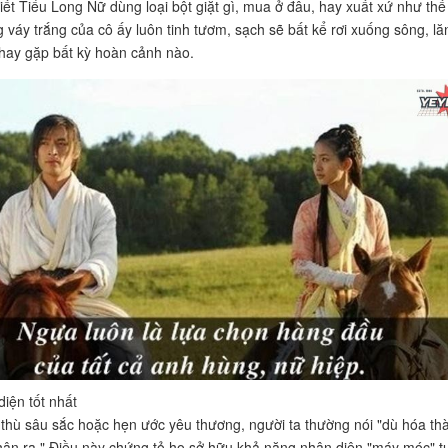
iết Tiểu Long Nữ dùng loại bột giặt gì, mua ở đâu, hay xuất xứ như thế
 váy trắng của cô ấy luôn tinh tươm, sạch sẽ bất kể rơi xuống sông, lă
hay gặp bất kỳ hoàn cảnh nào.
iện tốt nhất
 thù sâu sắc hoặc hẹn ước yêu thương, người ta thường nói "dù hóa th
hận ra." Điều này chứng tỏ họ sở hữu khả năng nhận diện "máy móc" t