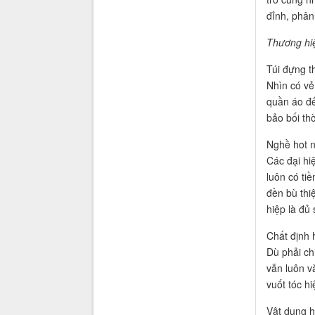
đỉnh, phân 
Thương hiệ
Túi đựng t
Nhìn có vẻ
quần áo đế
bảo bối th
Nghề hot n
Các đại hi
luôn có ti
đền bù thi
hiệp là đủ 
Chất định 
Dù phải ch
vẫn luôn v
vuốt tóc hi
Vật dụng h