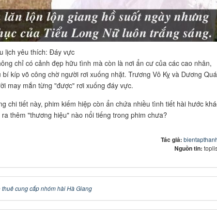
u lịch yêu thích: Đáy vực
ông chỉ có cảnh đẹp hữu tình mà còn là nơi ẩn cư của các cao nhân,
 bí kíp võ công chờ người rơi xuống nhặt. Trương Vô Kỵ và Dương Quá
i may mắn từng "được" rơi xuống đáy vực.
g chi tiết này, phim kiếm hiệp còn ẩn chứa nhiều tình tiết hài hước khá
 ra thêm "thương hiệu" nào nổi tiếng trong phim chưa?
Tác giả:
bientapthan
Nguồn tin:
topli
 thuê cung cấp nhóm hài Hà Giang