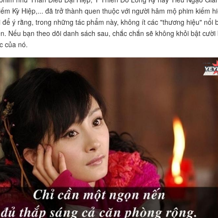
iếm Kỳ Hiệp,... đã trở thành quen thuộc với người hâm mộ phim kiếm hi
i để ý rằng, trong những tác phẩm này, không ít các "thương hiệu" nổi 
ện. Nếu bạn theo dõi danh sách sau, chắc chắn sẽ không khỏi bật cười 
c của nó.