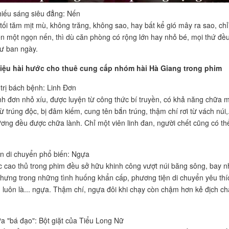
iếu sáng siêu đẳng: Nến
tối tăm mịt mù, không trăng, không sao, hay bất kể gió mây ra sao, chỉ
ên một ngọn nến, thì dù căn phòng có rộng lớn hay nhỏ bé, mọi thứ đề
ư ban ngày.
ệu hài hước cho thuê cung cấp nhóm hài Hà Giang trong phim
 trị bách bệnh: Linh Đơn
inh đơn nhỏ xíu, được luyện từ công thức bí truyền, có khả năng chữa m
ừ trúng độc, bị đâm kiếm, cung tên bắn trúng, thậm chí rơi từ vách núi,.
ương đều được chữa lành. Chỉ một viên linh đan, người chết cũng có th
n di chuyển phổ biến: Ngựa
 cao thủ trong phim đều sở hữu khinh công vượt núi băng sông, bay n
nhưng trong những tình huống khẩn cấp, phương tiện di chuyển yêu thí
 luôn là... ngựa. Thậm chí, ngựa đôi khi chạy còn chậm hơn kẻ địch ch
ửa "bá đạo": Bột giặt của Tiểu Long Nữ