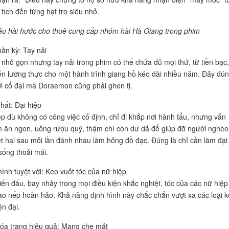
tích đến từng hạt tro siêu nhỏ.
u hài hước cho thuê cung cấp nhóm hài Hà Giang trong phim
hần kỳ: Tay nải
 nhỏ gọn nhưng tay nải trong phim có thể chứa đủ mọi thứ, từ tiền bạc,
n lương thực cho một hành trình giang hồ kéo dài nhiều năm. Đây đún
ời cổ đại mà Doraemon cũng phải ghen tị.
hất: Đại hiệp
ệp dù không có công việc cố định, chỉ đi khắp nơi hành tẩu, nhưng vẫn
ền ăn ngon, uống rượu quý, thậm chí còn dư dả để giúp đỡ người nghèo
ệt hại sau mỗi lần đánh nhau làm hỏng đồ đạc. Đúng là chỉ cần làm đại
sống thoải mái.
hình tuyệt vời: Keo vuốt tóc của nữ hiệp
iến đấu, bay nhảy trong mọi điều kiện khắc nghiệt, tóc của các nữ hiệp
ào nếp hoàn hảo. Khả năng định hình này chắc chắn vượt xa các loại 
ện đại.
óa trang hiệu quả: Mạng che mặt