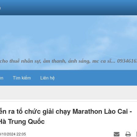
m
cho thuê nhân sự, âm thanh, ánh sáng, mc ca sĩ... 093461
ên
Tìm kiếm
Liên hệ
ễn ra tổ chức giải chạy Marathon Lào Cai -
Hà Trung Quốc
0/10/2024 22:05