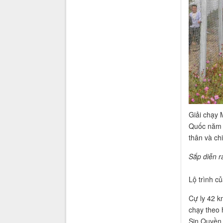
Giải chạy 
Quốc năm 2
thân và ch
Sắp diễn r
Lộ trình c
Cự ly 42 k
chạy theo
Sin Quyền,