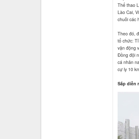
Thể thao L
Lào Cai, V
chuỗi các 
Theo đó, đ
tổ chức: T
vận động v
Đồng đội n
cá nhân na
cự ly 10 k
Sắp diễn 