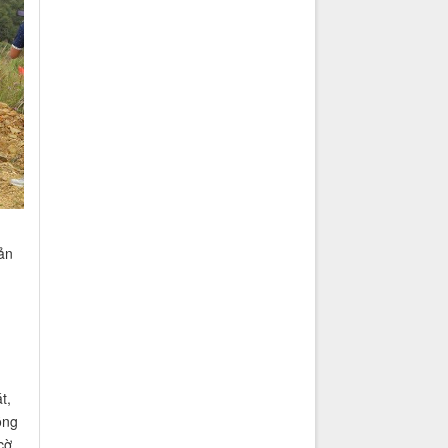
ản
t,
ồng
cờ