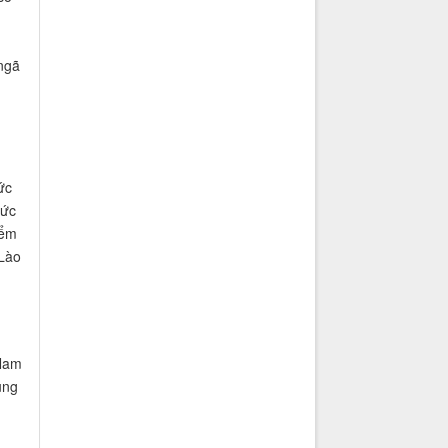
ngã
ức
hức
iểm
 Lào
 Nam
ùng