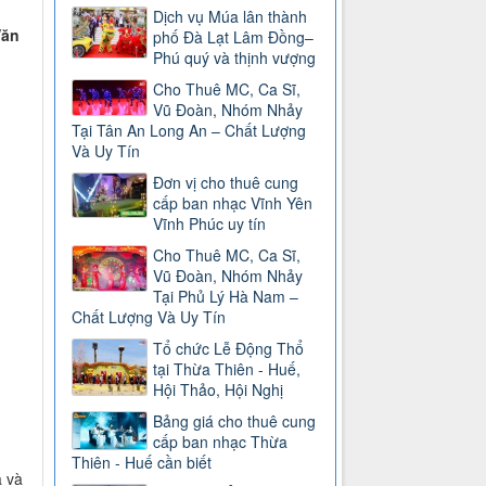
Dịch vụ Múa lân thành
Văn
phố Đà Lạt Lâm Đồng–
Phú quý và thịnh vượng
Cho Thuê MC, Ca Sĩ,
Vũ Đoàn, Nhóm Nhảy
Tại Tân An Long An – Chất Lượng
Và Uy Tín
Đơn vị cho thuê cung
cấp ban nhạc Vĩnh Yên
Vĩnh Phúc uy tín
Cho Thuê MC, Ca Sĩ,
Vũ Đoàn, Nhóm Nhảy
Tại Phủ Lý Hà Nam –
Chất Lượng Và Uy Tín
Tổ chức Lễ Động Thổ
tại Thừa Thiên - Huế,
Hội Thảo, Hội Nghị
Bảng giá cho thuê cung
cấp ban nhạc Thừa
Thiên - Huế cần biết
a và