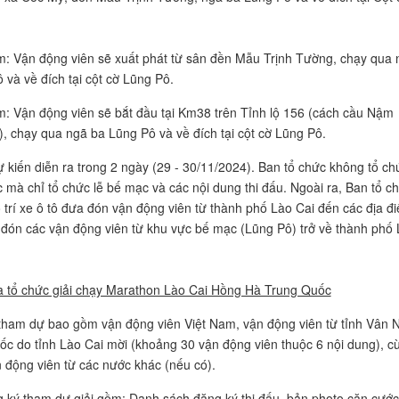
m: Vận động viên sẽ xuất phát từ sân đền Mẫu Trịnh Tường, chạy qua 
 và về đích tại cột cờ Lũng Pô.
m: Vận động viên sẽ bắt đầu tại Km38 trên Tỉnh lộ 156 (cách cầu Nậm
, chạy qua ngã ba Lũng Pô và về đích tại cột cờ Lũng Pô.
ự kiến diễn ra trong 2 ngày (29 - 30/11/2024). Ban tổ chức không tổ ch
c mà chỉ tổ chức lễ bế mạc và các nội dung thi đấu. Ngoài ra, Ban tổ c
 trí xe ô tô đưa đón vận động viên từ thành phố Lào Cai đến các địa đ
à đón các vận động viên từ khu vực bế mạc (Lũng Pô) trở về thành phố
a tổ chức giải chạy Marathon Lào Cai Hồng Hà Trung Quốc
tham dự bao gồm vận động viên Việt Nam, vận động viên từ tỉnh Vân
ốc do tỉnh Lào Cai mời (khoảng 30 vận động viên thuộc 6 nội dung), c
n động viên từ các nước khác (nếu có).
 ký tham dự giải gồm: Danh sách đăng ký thi đấu, bản photo căn cước