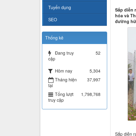
Tuyển dụng
Sắp diễn 
hóa và Th
SEO
đường hữu
Thống kê
Đang truy
52
cập
Hôm nay
5,304
Tháng hiện
37,997
tại
Tổng lượt
1,798,768
truy cập
Sắp diễn r