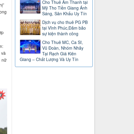
Cho Thuê Âm Thanh tại
ị”
Mỹ Tho Tiền Giang Ánh
rong
Sáng, Sân Khấu Uy Tín
Dịch vụ cho thuê PG PB
tại Vĩnh Phúc,Đảm bảo
ợp
sự kiện thành công
Cho Thuê MC, Ca Sĩ,
m:
Vũ Đoàn, Nhóm Nhảy
 và
Tại Rạch Giá Kiên
Giang – Chất Lượng Và Uy Tín
, nữ