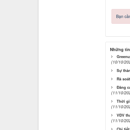
Bạn cần
Những tin
Greenu
(10/10/20
Sự thà
Rà soát
Đăng c
(11/10/20
Thời g
(11/10/20
VĐV tha
(11/10/20
Chi tiế