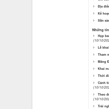
Địa đi
Kế hoạ
Sẵn sà
Những tin
Họp ba
(10/10/20
Lễ khai
Tham m
Măng Đ
Khai mạ
Thời đ
Cảnh t
(10/10/20
Theo đ
(10/10/20
Trải n