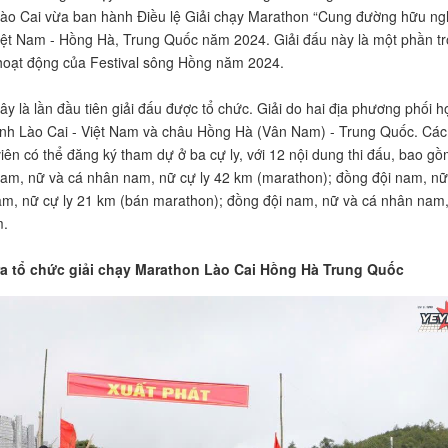
ào Cai vừa ban hành Điều lệ Giải chạy Marathon “Cung đường hữu ngh
iệt Nam - Hồng Hà, Trung Quốc năm 2024. Giải đấu này là một phần t
hoạt động của Festival sông Hồng năm 2024.
ây là lần đầu tiên giải đấu được tổ chức. Giải do hai địa phương phối h
ỉnh Lào Cai - Việt Nam và châu Hồng Hà (Vân Nam) - Trung Quốc. Các
iên có thể đăng ký tham dự ở ba cự ly, với 12 nội dung thi đấu, bao gồ
am, nữ và cá nhân nam, nữ cự ly 42 km (marathon); đồng đội nam, nữ
m, nữ cự ly 21 km (bán marathon); đồng đội nam, nữ và cá nhân nam
m.
ra tổ chức giải chạy Marathon Lào Cai Hồng Hà Trung Quốc