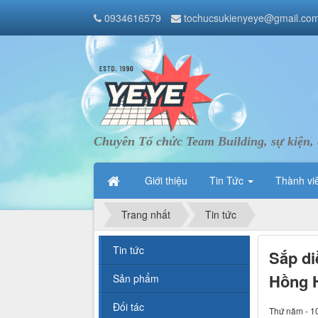
0934616579
tochucsukienyeye@gmail.co
Chuyên Tổ chức Team Building, sự kiện, 
Giới thiệu
Tin Tức
Thành vi
Trang nhất
Tin tức
Tin tức
Sắp di
Hồng 
Sản phẩm
Đối tác
Thứ năm - 1