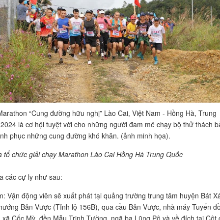
Marathon “Cung đường hữu nghị” Lào Cai, Việt Nam - Hồng Hà, Trung
024 là cơ hội tuyệt vời cho những người đam mê chạy bộ thử thách b
inh phục những cung đường khó khăn. (ảnh minh họa).
a tổ chức giải chạy Marathon Lào Cai Hồng Hà Trung Quốc
ủa các cự ly như sau:
m: Vận động viên sẽ xuất phát tại quảng trường trung tâm huyện Bát Xá
 hướng Bản Vược (Tỉnh lộ 156B), qua cầu Bản Vược, nhà máy Tuyển đ
 xã Cốc Mỳ, đền Mẫu Trịnh Tường, ngã ba Lũng Pô và về đích tại Cột 