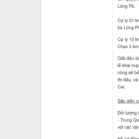
Lũng Pô.
Cự ly 21 k
ba Lũng Pô
Cự ly 10 k
Chạc 3 km)
Giải đấu d
lễ khai mạ
cũng sẽ bố
thi đấu, v
Cai.
Sắp diễn r
Đối tượng 
- Trung Qu
với các vậ
Hồ sơ đăng