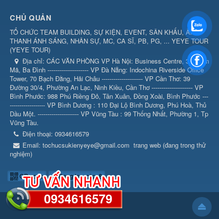
CHỦ QUẢN
TỔ CHỨC TEAM BUILDING, SỰ KIỆN, EVENT, SÂN KHẤU, ÂM
THANH ÁNH SÁNG, NHÂN SỰ, MC, CA SĨ, PB, PG, ... YEYE TOUR
(
YEYE TOUR
)
Địa chỉ:
CÁC VĂN PHÒNG VP Hà Nội: Business Centre, 360 Kim
Mã, Ba Đình --------------------- VP Đà Nẵng: Indochina Riverside Office
Tower, 70 Bạch Đằng, Hải Châu --------------------- VP Cần Thơ: 39
Đường 30/4, Phường An Lạc, Ninh Kiều, Cần Thơ --------------------- VP
Bình Phước: 988 Phú Riềng Đỏ, Tân Xuân, Đồng Xoài, Bình Phước ---
------------------ VP Bình Dương : 110 Đại Lộ Bình Dương, Phú Hoà, Thủ
Dầu Một. --------------------- VP Vũng Tàu : 99 Thống Nhất, Phường 1, Tp
Vũng Tàu.
Điện thoại:
0934616579
Email:
tochucsukienyeye@gmail.com
trang web (đang trong thử
nghiệm)
QR-code
Đang truy cập: 8
0934616579