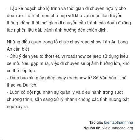
- Lập kế hoạch cho lộ trình và thời gian di chuyển hợp lý cho
đoàn xe. Lộ trình nên phù hợp với khu vực mục tiêu truyền
thông, đồng thời thời gian di chuyển cần tránh các đoạn đường
tắc nghẽn lâu dài, tránh ảnh hưởng đến chiến dịch.
Những điều quan trọng tổ chức chạy road show Tân An Long
An cần biết
- Chú ý đến yếu tố thời tiết, vì roadshow xe jeep sử dụng kiểu
xe mở. Nếu gặp mưa, việc di chuyển sẽ bị ảnh hưởng lớn, khó
có thể tiếp tục.
- Đảm bảo xin giấy phép chạy roadshow từ Sở Văn hóa, Thể
thao và Du lịch.
- Luôn có đội ngũ nhân sự quản lý và điều hành trong suốt
chương trình, sẵn sàng xử lý nhanh chóng các tình huống bất
ngờ xảy ra.
Tác giả:
bientapthanhnha
Nguồn tin:
vietquangcao. org