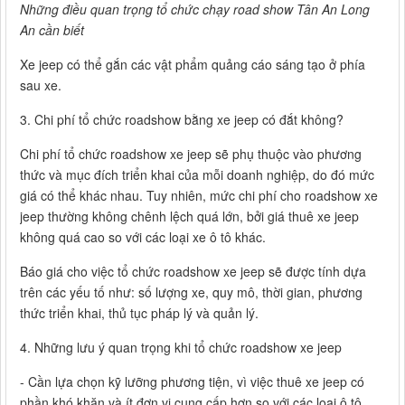
Những điều quan trọng tổ chức chạy road show Tân An Long
An cần biết
Xe jeep có thể gắn các vật phẩm quảng cáo sáng tạo ở phía
sau xe.
3. Chi phí tổ chức roadshow bằng xe jeep có đắt không?
Chi phí tổ chức roadshow xe jeep sẽ phụ thuộc vào phương
thức và mục đích triển khai của mỗi doanh nghiệp, do đó mức
giá có thể khác nhau. Tuy nhiên, mức chi phí cho roadshow xe
jeep thường không chênh lệch quá lớn, bởi giá thuê xe jeep
không quá cao so với các loại xe ô tô khác.
Báo giá cho việc tổ chức roadshow xe jeep sẽ được tính dựa
trên các yếu tố như: số lượng xe, quy mô, thời gian, phương
thức triển khai, thủ tục pháp lý và quản lý.
4. Những lưu ý quan trọng khi tổ chức roadshow xe jeep
- Cần lựa chọn kỹ lưỡng phương tiện, vì việc thuê xe jeep có
phần khó khăn và ít đơn vị cung cấp hơn so với các loại ô tô