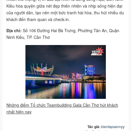
Kiều hòa quyện giữa nét đẹp thiên nhiên và nhịp sống hiện đại
của người dân, tạo nên một bức tranh hài hòa, thu hút nhiều du
khách đến tham quan và check-in.
Địa chỉ:
Số 106 Đường Hai Bà Trưng, Phường Tân An, Quận
Ninh Kiều, TP. Cần Thơ
Những điểm Tổ chức Teambuilding Gala Cần Thơ hút khách
nhất hiện nay
Tác giả:
bientapsannyy