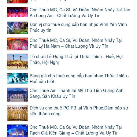
Cho Thuê MC, Ca Sĩ, Vũ Đoàn, Nhóm Nhảy Tại Tân
An Long An – Chất Lượng Và Uy Tín
Đơn vị cho thuê cung cấp ban nhạc Vĩnh Yên Vĩnh
Phúc uy tín
Cho Thuê MC, Ca Sĩ, Vũ Đoàn, Nhóm Nhảy Tại
Phủ Lý Hà Nam – Chất Lượng Và Uy Tín
Tổ chức Lễ Động Thổ tại Thừa Thiên - Huế, Hội
Thảo, Hội Nghị
Bảng giá cho thuê cung cấp ban nhạc Thừa Thiên -
Huế cần biết
Cho Thuê Âm Thanh tại Mỹ Tho Tiền Giang Ánh
Sáng, Sân Khấu Uy Tín
Dịch vụ cho thuê PG PB tại Vĩnh Phúc,Đảm bảo sự
kiện thành công
Cho Thuê MC, Ca Sĩ, Vũ Đoàn, Nhóm Nhảy Tại
Rạch Giá Kiên Giang – Chất Lượng Và Uy Tín