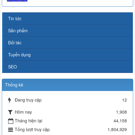
Tin tức
Sản phẩm
Đối tác
Tuyển dụng
SEO
Thống kê
Đang truy cập
12
Hôm nay
1,908
Tháng hiện tại
44,158
Tổng lượt truy cập
1,804,929