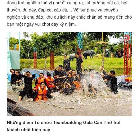
động trải nghiệm thú vị như đi xe ngựa, tát mương bắt cá, bơi
thuyền, đu dây, đạp xe, câu cá,... Với sự phục vụ chuyên
nghiệp và chu đáo, khu du lịch này chắc chắn sẽ mang đến cho
bạn một ngày vui chơi đầy kỷ niệm.
Những điểm Tổ chức Teambuilding Gala Cần Thơ hút
khách nhất hiện nay