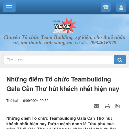
Chuyên Tổ chức Team Building, sự kiện, cho thuê nhân
sự, âm thanh, ánh sáng, mc ca sĩ... 0934616579
Những điểm Tổ chức Teambuilding
Gala Cần Thơ hút khách nhất hiện nay
Thứ hai - 16/09/2024 22:52
Những điểm Tổ chức Teambuilding Gala Cần Thơ hút
khách nhất hiện nay Được mệnh danh là "thủ phủ của