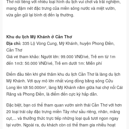
Thơ nổi tiếng với nhiều loại hình du lịch vui chơi và trải nghiệm,
mang đậm nét đặc trưng của miền sông nước và miệt vườn,
vừa gần gũi lại bình dị đến lạ thường.
Khu du lịch Mỹ Khánh ở Cần Thơ
Địa chỉ:
335 Lộ Vòng Cung, Mỹ Khánh, huyện Phong Điền,
Cần Thơ
Giá vé tham khảo: Người lớn: 99.000 VNĐ/vé, Trẻ em từ 1m
đến 1m3: 50.000 VNĐ/vé, Trẻ em dưới 1m: Miễn phí
Điểm đầu tiên khi ghé thăm khu du lịch Cần Thơ là làng du lịch
Mỹ Khánh. Với quy mô lớn nhất vùng đồng bằng sông Cửu
Long lên tới 50.000m², làng Mỹ Khánh nằm giữa hai chợ nổi Cái
Răng và Phong Điền, là điểm đến cực kỳ hấp dẫn.
Đặc biệt, bạn có thể tham quan vườn sinh thái Cần Thơ với hơn
20 loại trái cây đặc trưng miền Tây như sầu riêng, nhãn, măng
cụt,... và thưởng thức trực tiếp những loại quả tươi ngon ngay
tại vườn. Ngoài ra, du khách còn có thể tham gia nhiều hoạt