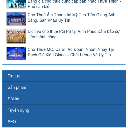
Bảng giá cho thuê cung cấp ban nhạc Thừa Thiên -
Huế cần biết
Cho Thuê Âm Thanh tại Mỹ Tho Tiền Giang Ánh
Sáng, Sân Khấu Uy Tín
Dịch vụ cho thuê PG PB tại Vĩnh Phúc,Đảm bảo sự
kiện thành công
Cho Thuê MC, Ca Sĩ, Vũ Đoàn, Nhóm Nhảy Tại
Rạch Giá Kiên Giang – Chất Lượng Và Uy Tín
Tin tức
Sản phẩm
Đối tác
Tuyển dụng
SEO