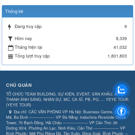
Thống kê
Đang truy cập
9
Hôm nay
8,339
Tháng hiện tại
41,032
Tổng lượt truy cập
1,801,803
CHỦ QUẢN
TỔ CHỨC TEAM BUILDING, SỰ KIỆN, EVENT, SÂN KHẤU, ÂM
THANH ÁNH SÁNG, NHÂN SỰ, MC, CA SĨ, PB, PG, ... YEYE TOUR
(
YEYE TOUR
)
Địa chỉ:
CÁC VĂN PHÒNG VP Hà Nội: Business Centre, 360 Kim
Mã, Ba Đình --------------------- VP Đà Nẵng: Indochina Riverside Office
Tower, 70 Bạch Đằng, Hải Châu --------------------- VP Cần Thơ: 39
Đường 30/4, Phường An Lạc, Ninh Kiều, Cần Thơ --------------------- VP
Bình Phước: 988 Phú Riềng Đỏ, Tân Xuân, Đồng Xoài, Bình Phước ---