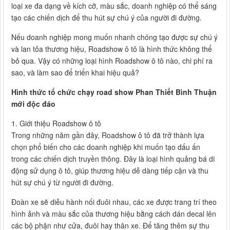
loại xe đa dạng về kích cỡ, màu sắc, doanh nghiệp có thể sáng
tạo các chiến dịch để thu hút sự chú ý của người đi đường.
Nếu doanh nghiệp mong muốn nhanh chóng tạo được sự chú ý
và lan tỏa thương hiệu, Roadshow ô tô là hình thức không thể
bỏ qua. Vậy có những loại hình Roadshow ô tô nào, chi phí ra
sao, và làm sao để triển khai hiệu quả?
Hình thức tổ chức chạy road show Phan Thiết Bình Thuận
mới độc đáo
1. Giới thiệu Roadshow ô tô
Trong những năm gần đây, Roadshow ô tô đã trở thành lựa
chọn phổ biến cho các doanh nghiệp khi muốn tạo dấu ấn
trong các chiến dịch truyền thông. Đây là loại hình quảng bá di
động sử dụng ô tô, giúp thương hiệu dễ dàng tiếp cận và thu
hút sự chú ý từ người đi đường.
Đoàn xe sẽ diễu hành nối đuôi nhau, các xe được trang trí theo
hình ảnh và màu sắc của thương hiệu bằng cách dán decal lên
các bộ phận như cửa, đuôi hay thân xe. Để tăng thêm sự thu