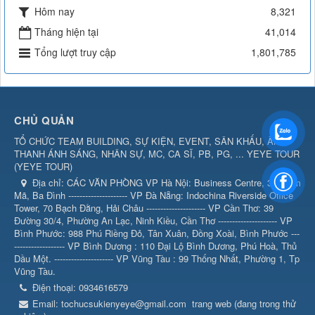
Hôm nay
8,321
Tháng hiện tại
41,014
Tổng lượt truy cập
1,801,785
CHỦ QUẢN
TỔ CHỨC TEAM BUILDING, SỰ KIỆN, EVENT, SÂN KHẤU, ÂM
THANH ÁNH SÁNG, NHÂN SỰ, MC, CA SĨ, PB, PG, ... YEYE TOUR
(
YEYE TOUR
)
Địa chỉ:
CÁC VĂN PHÒNG VP Hà Nội: Business Centre, 360 Kim
Mã, Ba Đình --------------------- VP Đà Nẵng: Indochina Riverside Office
Tower, 70 Bạch Đằng, Hải Châu --------------------- VP Cần Thơ: 39
Đường 30/4, Phường An Lạc, Ninh Kiều, Cần Thơ --------------------- VP
Bình Phước: 988 Phú Riềng Đỏ, Tân Xuân, Đồng Xoài, Bình Phước ---
------------------ VP Bình Dương : 110 Đại Lộ Bình Dương, Phú Hoà, Thủ
Dầu Một. --------------------- VP Vũng Tàu : 99 Thống Nhất, Phường 1, Tp
Vũng Tàu.
Điện thoại:
0934616579
Email:
tochucsukienyeye@gmail.com
trang web (đang trong thử