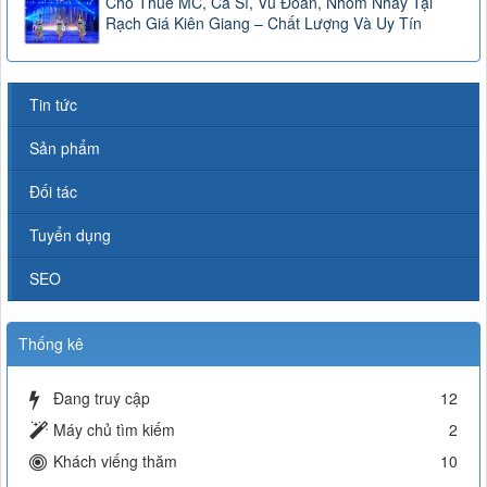
Cho Thuê MC, Ca Sĩ, Vũ Đoàn, Nhóm Nhảy Tại
Rạch Giá Kiên Giang – Chất Lượng Và Uy Tín
Tin tức
Sản phẩm
Đối tác
Tuyển dụng
SEO
Thống kê
Đang truy cập
12
Máy chủ tìm kiếm
2
Khách viếng thăm
10