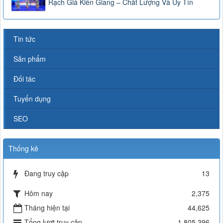
Rạch Giá Kiên Giang – Chất Lượng Và Uy Tín
Tin tức
Sản phẩm
Đối tác
Tuyển dụng
SEO
Thống kê
Đang truy cập
13
Hôm nay
2,375
Tháng hiện tại
44,625
Tổng lượt truy cập
1,805,396