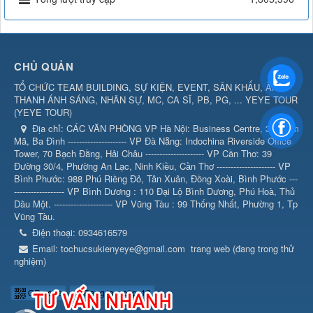
CHỦ QUẢN
TỔ CHỨC TEAM BUILDING, SỰ KIỆN, EVENT, SÂN KHẤU, ÂM
THANH ÁNH SÁNG, NHÂN SỰ, MC, CA SĨ, PB, PG, ... YEYE TOUR
(
YEYE TOUR
)
Địa chỉ:
CÁC VĂN PHÒNG VP Hà Nội: Business Centre, 360 Kim
Mã, Ba Đình --------------------- VP Đà Nẵng: Indochina Riverside Office
Tower, 70 Bạch Đằng, Hải Châu --------------------- VP Cần Thơ: 39
Đường 30/4, Phường An Lạc, Ninh Kiều, Cần Thơ --------------------- VP
Bình Phước: 988 Phú Riềng Đỏ, Tân Xuân, Đồng Xoài, Bình Phước ---
------------------ VP Bình Dương : 110 Đại Lộ Bình Dương, Phú Hoà, Thủ
Dầu Một. --------------------- VP Vũng Tàu : 99 Thống Nhất, Phường 1, Tp
Vũng Tàu.
Điện thoại:
0934616579
Email:
tochucsukienyeye@gmail.com
trang web (đang trong thử
nghiệm)
QR-code
Đang truy cập: 13