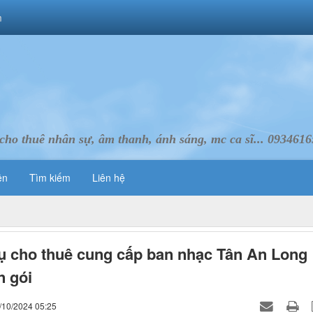
m
cho thuê nhân sự, âm thanh, ánh sáng, mc ca sĩ... 093461
ên
Tìm kiếm
Liên hệ
ụ cho thuê cung cấp ban nhạc Tân An Long
n gói
/10/2024 05:25