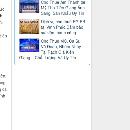
Cho Thuê Âm Thanh tại
Mỹ Tho Tiền Giang Ánh
hức
Sáng, Sân Khấu Uy Tín
ch
Dịch vụ cho thuê PG PB
ỏ.
tại Vĩnh Phúc,Đảm bảo
n
sự kiện thành công
diễn
Cho Thuê MC, Ca Sĩ,
Vũ Đoàn, Nhóm Nhảy
Tại Rạch Giá Kiên
Giang – Chất Lượng Và Uy Tín
iện,
àng
g cá
ỉnh