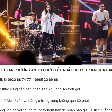
TƯ VẤN PHƯƠNG ÁN TỔ CHỨC TỐT NHẤT CHO SỰ KIỆN CỦA BẠ
NE: 0932 68 74 77 – 0965 32 69 66
o thuê cung cấp ban nhạc Tân An Long An trọn gói
n được tư vấn và báo giá trong vòng không quá 60 phút.
ông liên hệ với chúng tôi ngay hôm nay để nhận báo giá và sự tư vấn t