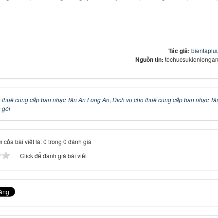
Tác giả:
bientapl
Nguồn tin:
tochucsukienlongan
 thuê cung cấp ban nhạc Tân An Long An
,
Dịch vụ cho thuê cung cấp ban nhạc Tâ
 gói
 của bài viết là: 0 trong 0 đánh giá
Click để đánh giá bài viết