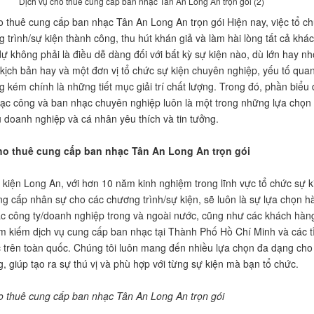
Dịch vụ cho thuê cung cấp ban nhạc Tân An Long An trọn gói (2)
o thuê cung cấp ban nhạc Tân An Long An trọn gói Hiện nay, việc tổ c
 trình/sự kiện thành công, thu hút khán giả và làm hài lòng tất cả khá
ự không phải là điều dễ dàng đối với bất kỳ sự kiện nào, dù lớn hay nh
kịch bản hay và một đơn vị tổ chức sự kiện chuyên nghiệp, yếu tố qua
g kém chính là những tiết mục giải trí chất lượng. Trong đó, phần biểu 
ạc công và ban nhạc chuyên nghiệp luôn là một trong những lựa chọn
 doanh nghiệp và cá nhân yêu thích và tin tưởng.
ho thuê cung cấp ban nhạc Tân An Long An trọn gói
 kiện Long An, với hơn 10 năm kinh nghiệm trong lĩnh vực tổ chức sự k
g cấp nhân sự cho các chương trình/sự kiện, sẽ luôn là sự lựa chọn h
c công ty/doanh nghiệp trong và ngoài nước, cũng như các khách hàn
ìm kiếm dịch vụ cung cấp ban nhạc tại Thành Phố Hồ Chí Minh và các t
 trên toàn quốc. Chúng tôi luôn mang đến nhiều lựa chọn đa dạng cho
, giúp tạo ra sự thú vị và phù hợp với từng sự kiện mà bạn tổ chức.
o thuê cung cấp ban nhạc Tân An Long An trọn gói