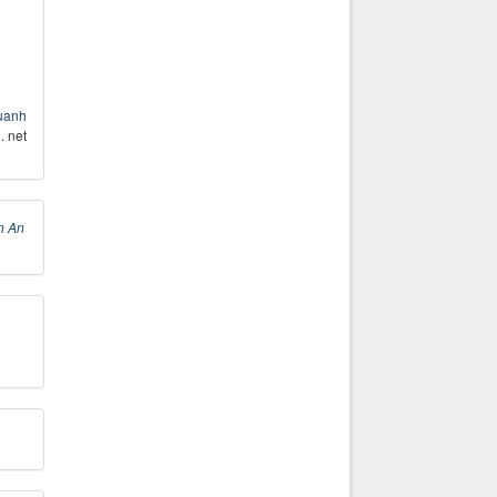
uuanh
. net
n An