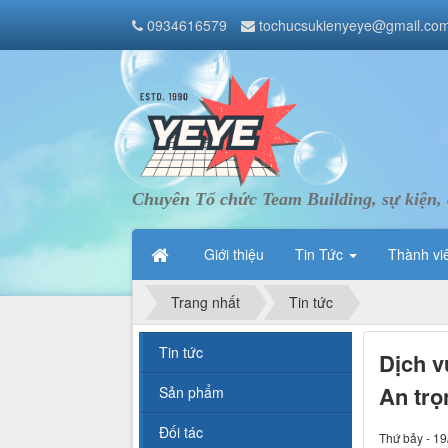
0934616579
tochucsukienyeye@gmail.co
Chuyên Tổ chức Team Building, sự kiện, 
Giới thiệu
Tin Tức
Thành vi
Trang nhất
Tin tức
Tin tức
Dịch v
An trọ
Sản phẩm
Đối tác
Thứ bảy - 19