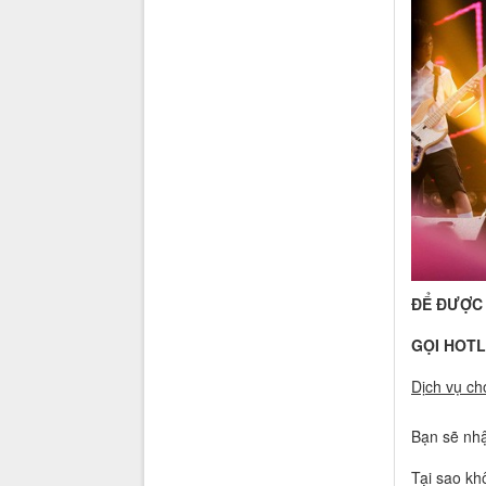
ĐỂ ĐƯỢC 
GỌI HOTLI
Dịch vụ ch
Bạn sẽ nhậ
Tại sao kh