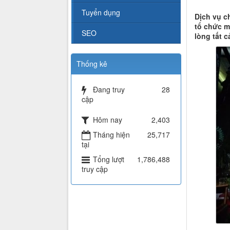
Tuyển dụng
Dịch vụ c
tổ chức m
SEO
lòng tất 
Thống kê
Đang truy
28
cập
Hôm nay
2,403
Tháng hiện
25,717
tại
Tổng lượt
1,786,488
truy cập