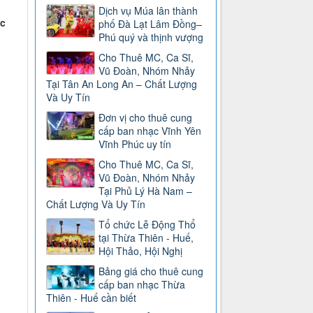
Dịch vụ Múa lân thành
ệc
phố Đà Lạt Lâm Đồng–
Phú quý và thịnh vượng
Cho Thuê MC, Ca Sĩ,
Vũ Đoàn, Nhóm Nhảy
Tại Tân An Long An – Chất Lượng
Và Uy Tín
Đơn vị cho thuê cung
cấp ban nhạc Vĩnh Yên
Vĩnh Phúc uy tín
Cho Thuê MC, Ca Sĩ,
Vũ Đoàn, Nhóm Nhảy
Tại Phủ Lý Hà Nam –
Chất Lượng Và Uy Tín
Tổ chức Lễ Động Thổ
tại Thừa Thiên - Huế,
Hội Thảo, Hội Nghị
Bảng giá cho thuê cung
cấp ban nhạc Thừa
Thiên - Huế cần biết