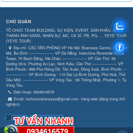
CHỦ QUẢN
TỔ CHỨC TEAM BUILDING, SỰ KIỆN, EVENT, SÂN KHẤU, ÂM
THANH ÁNH SÁNG, NHÂN SỰ, MC, CA SĨ, PB, PG, ... YEYE TOUR
(
YEYE TOUR
)
Địa chỉ:
CÁC VĂN PHÒNG VP Hà Nội: Business Centre, 360 Kim
Mã, Ba Đình --------------------- VP Đà Nẵng: Indochina Riverside Office
Tower, 70 Bạch Đằng, Hải Châu --------------------- VP Cần Thơ: 39
Đường 30/4, Phường An Lạc, Ninh Kiều, Cần Thơ --------------------- VP
Bình Phước: 988 Phú Riềng Đỏ, Tân Xuân, Đồng Xoài, Bình Phước ---
------------------ VP Bình Dương : 110 Đại Lộ Bình Dương, Phú Hoà, Thủ
Dầu Một. --------------------- VP Vũng Tàu : 99 Thống Nhất, Phường 1, Tp
Vũng Tàu.
Điện thoại:
0934616579
Email:
tochucsukienyeye@gmail.com
trang web (đang trong thử
nghiệm)
QR-code
Đang truy cập: 6
0934616579