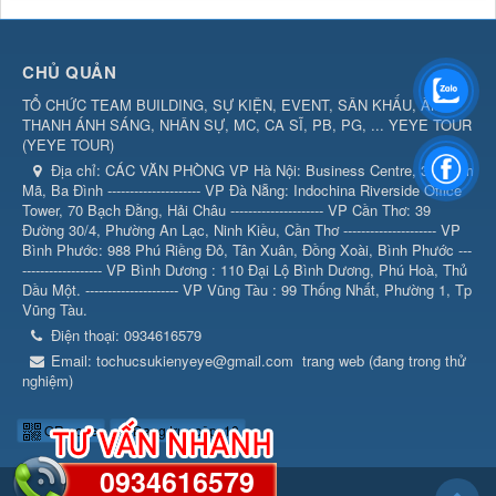
CHỦ QUẢN
TỔ CHỨC TEAM BUILDING, SỰ KIỆN, EVENT, SÂN KHẤU, ÂM
THANH ÁNH SÁNG, NHÂN SỰ, MC, CA SĨ, PB, PG, ... YEYE TOUR
(
YEYE TOUR
)
Địa chỉ:
CÁC VĂN PHÒNG VP Hà Nội: Business Centre, 360 Kim
Mã, Ba Đình --------------------- VP Đà Nẵng: Indochina Riverside Office
Tower, 70 Bạch Đằng, Hải Châu --------------------- VP Cần Thơ: 39
Đường 30/4, Phường An Lạc, Ninh Kiều, Cần Thơ --------------------- VP
Bình Phước: 988 Phú Riềng Đỏ, Tân Xuân, Đồng Xoài, Bình Phước ---
------------------ VP Bình Dương : 110 Đại Lộ Bình Dương, Phú Hoà, Thủ
Dầu Một. --------------------- VP Vũng Tàu : 99 Thống Nhất, Phường 1, Tp
Vũng Tàu.
Điện thoại:
0934616579
Email:
tochucsukienyeye@gmail.com
trang web (đang trong thử
nghiệm)
QR-code
Đang truy cập: 10
0934616579