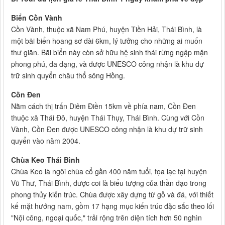
Biển Cồn Vành
Cồn Vành, thuộc xã Nam Phú, huyện Tiền Hải, Thái Bình, là
một bãi biển hoang sơ dài 6km, lý tưởng cho những ai muốn
thư giãn. Bãi biển này còn sở hữu hệ sinh thái rừng ngập mặn
phong phú, đa dạng, và được UNESCO công nhận là khu dự
trữ sinh quyển châu thổ sông Hồng.
Cồn Đen
Nằm cách thị trấn Diêm Điền 15km về phía nam, Cồn Đen
thuộc xã Thái Đô, huyện Thái Thụy, Thái Bình. Cùng với Cồn
Vành, Cồn Đen được UNESCO công nhận là khu dự trữ sinh
quyển vào năm 2004.
Chùa Keo Thái Bình
Chùa Keo là ngôi chùa cổ gần 400 năm tuổi, tọa lạc tại huyện
Vũ Thư, Thái Bình, được coi là biểu tượng của thần đạo trong
phong thủy kiến trúc. Chùa được xây dựng từ gỗ và đá, với thiết
kế mặt hướng nam, gồm 17 hạng mục kiến trúc đặc sắc theo lối
"Nội công, ngoại quốc," trải rộng trên diện tích hơn 50 nghìn