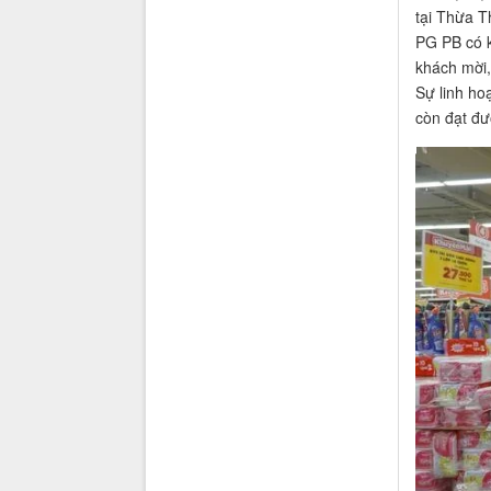
tại Thừa T
PG PB có k
khách mời,
Sự linh ho
còn đạt đư