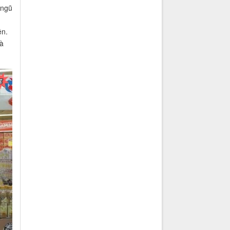
 ngũ
ện.
à