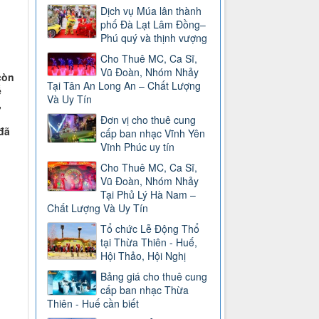
Dịch vụ Múa lân thành
phố Đà Lạt Lâm Đồng–
Phú quý và thịnh vượng
Cho Thuê MC, Ca Sĩ,
Vũ Đoàn, Nhóm Nhảy
còn
Tại Tân An Long An – Chất Lượng
ễ
Và Uy Tín
,
Đơn vị cho thuê cung
đã
cấp ban nhạc Vĩnh Yên
Vĩnh Phúc uy tín
Cho Thuê MC, Ca Sĩ,
Vũ Đoàn, Nhóm Nhảy
Tại Phủ Lý Hà Nam –
Chất Lượng Và Uy Tín
Tổ chức Lễ Động Thổ
tại Thừa Thiên - Huế,
Hội Thảo, Hội Nghị
Bảng giá cho thuê cung
cấp ban nhạc Thừa
Thiên - Huế cần biết