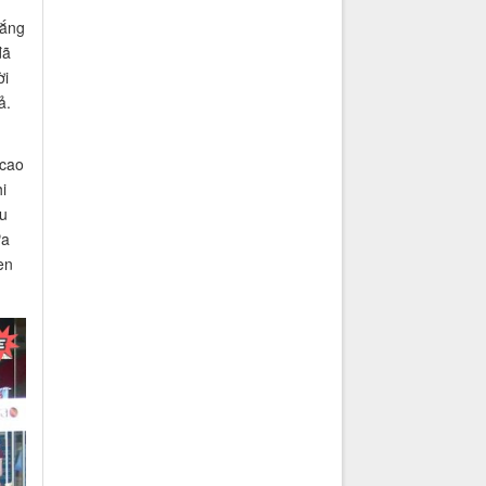
lắng
đã
ời
ả.
 cao
i
ều
ửa
en