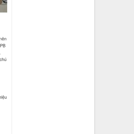
 nên
 PB
,
 chú
hiệu