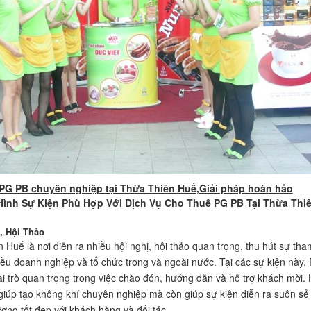
PG PB chuyên nghiệp tại Thừa Thiên Huế,Giải pháp hoàn hảo
Hình Sự Kiện Phù Hợp Với Dịch Vụ Cho Thuê PG PB Tại Thừa Thi
ị, Hội Thảo
 Huế là nơi diễn ra nhiều hội nghị, hội thảo quan trọng, thu hút sự tha
iều doanh nghiệp và tổ chức trong và ngoài nước. Tại các sự kiện này,
i trò quan trọng trong việc chào đón, hướng dẫn và hỗ trợ khách mời.
giúp tạo không khí chuyên nghiệp mà còn giúp sự kiện diễn ra suôn sẻ
ượng tốt đẹp với khách hàng và đối tác.