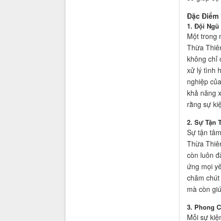
Đặc Điểm 
1. Đội Ngũ
Một trong 
Thừa Thiên
không chỉ 
xử lý tình
nghiệp của
khả năng x
rằng sự ki
2. Sự Tận 
Sự tận tâm
Thừa Thiên
còn luôn đ
ứng mọi yê
chăm chút 
mà còn giú
3. Phong C
Mỗi sự kiệ