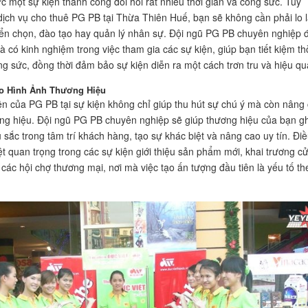
ức một sự kiện thành công đòi hỏi rất nhiều thời gian và công sức. Tuy
 dịch vụ cho thuê PG PB tại Thừa Thiên Huế, bạn sẽ không cần phải lo 
yển chọn, đào tạo hay quản lý nhân sự. Đội ngũ PG PB chuyên nghiệp 
à có kinh nghiệm trong việc tham gia các sự kiện, giúp bạn tiết kiệm th
ng sức, đồng thời đảm bảo sự kiện diễn ra một cách trơn tru và hiệu qu
ao Hình Ảnh Thương Hiệu
ện của PG PB tại sự kiện không chỉ giúp thu hút sự chú ý mà còn nâng
ương hiệu. Đội ngũ PG PB chuyên nghiệp sẽ giúp thương hiệu của bạn gh
 sắc trong tâm trí khách hàng, tạo sự khác biệt và nâng cao uy tín. Đi
ệt quan trọng trong các sự kiện giới thiệu sản phẩm mới, khai trương c
các hội chợ thương mại, nơi mà việc tạo ấn tượng đầu tiên là yếu tố th