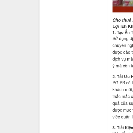
Cho thuê 
Lợi Ích K
1. Tạo Ấn
Sử dụng dị
chuyên ngh
được đào t
dịch vụ mà
ý mà còn t
2. Tối Ưu 
PG PB có t
khách mời,
thắc mắc c
quả của sự
được mục t
việc quản l
3. Tiết Ki