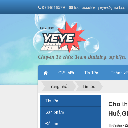
0934616579
tochucsukienyeye@gmail.co
Chuyên Tổ chức Team Building, sự kiện, 
Giới thiệu
Tin Tức
Thành vi
Trang nhất
Tin tức
Tin tức
Cho th
Huế,Gi
Sản phẩm
Đối tác
Thứ năm - 2