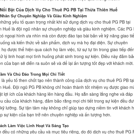
Nổi Bật Của Dịch Vụ Cho Thuê PG PB Tại Thừa Thiên Huế
 Nhân Sự Chuyên Nghiệp Và Giàu Kinh Nghiệm
những yếu tố quan trọng nhất khi sử dụng dịch vụ cho thuê PG PB tại
 Huế là đội ngũ nhân sự chuyên nghiệp và giàu kinh nghiệm. Các PG
có ngoại hình ưa nhìn mà còn được đào tạo bài bản về kỹ năng giao tiế
 huống và kiến thức về sản phẩm, dịch vụ mà họ đại diện. Sự chuyên
 họ được thể hiện qua cách họ làm việc, từ sự tự tin trong giao tiếp đế
ử lý linh hoạt mọi tình huống phát sinh trong sự kiện. Điều này đảm bả
ện của bạn sẽ diễn ra suôn sẻ và để lại ấn tượng tốt đẹp với khách mời.
Tâm Và Chú Đáo Trong Mọi Chi Tiết
 là yếu tố then chốt tạo nên thành công của dịch vụ cho thuê PG PB tạ
 Huế. Đội ngũ PG PB không chỉ hoàn thành tốt nhiệm vụ được giao m
ặt lợi ích của khách hàng lên hàng đầu. Họ sẵn sàng lắng nghe và đáp
u cầu của khách hàng, đảm bảo rằng mọi chi tiết trong sự kiện đều đ
kỹ lưỡng. Sự tận tâm này không chỉ giúp tạo dựng niềm tin với khách 
p sự kiện của bạn trở nên chuyên nghiệp và ấn tượng hơn.
ách Làm Việc Linh Hoạt Và Sáng Tạo
n đều có những yêu cầu và mục tiêu riêng, do đó dịch vụ cho thuê PG 