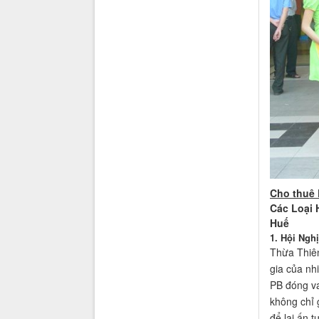
Cho thuê 
Các Loại 
Huế
1. Hội Ngh
Thừa Thiên
gia của nh
PB đóng va
không chỉ 
để lại ấn t