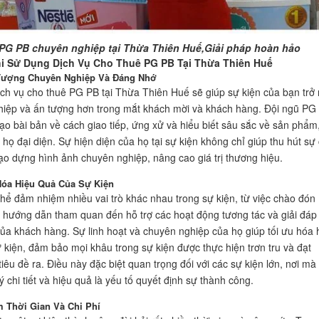
PG PB chuyên nghiệp tại Thừa Thiên Huế,Giải pháp hoàn hảo
hi Sử Dụng Dịch Vụ Cho Thuê PG PB Tại Thừa Thiên Huế
 Tượng Chuyên Nghiệp Và Đáng Nhớ
ch vụ cho thuê PG PB tại Thừa Thiên Huế sẽ giúp sự kiện của bạn trở
iệp và ấn tượng hơn trong mắt khách mời và khách hàng. Đội ngũ PG
ạo bài bản về cách giao tiếp, ứng xử và hiểu biết sâu sắc về sản phẩm
 họ đại diện. Sự hiện diện của họ tại sự kiện không chỉ giúp thu hút sự
ạo dựng hình ảnh chuyên nghiệp, nâng cao giá trị thương hiệu.
Hóa Hiệu Quả Của Sự Kiện
hể đảm nhiệm nhiều vai trò khác nhau trong sự kiện, từ việc chào đón
 hướng dẫn tham quan đến hỗ trợ các hoạt động tương tác và giải đáp
ủa khách hàng. Sự linh hoạt và chuyên nghiệp của họ giúp tối ưu hóa 
 kiện, đảm bảo mọi khâu trong sự kiện được thực hiện trơn tru và đạt
iêu đề ra. Điều này đặc biệt quan trọng đối với các sự kiện lớn, nơi mà
ý chi tiết và hiệu quả là yếu tố quyết định sự thành công.
ệm Thời Gian Và Chi Phí