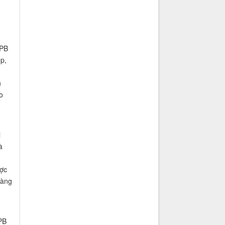
 PB
p,
n
o
i
à
ược
hàng
PB