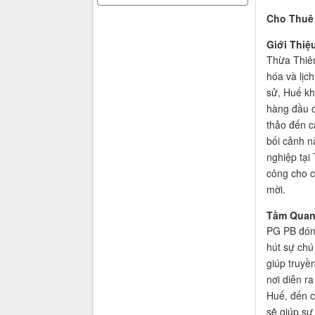
Cho Thuê 
Giới Thiệ
Thừa Thiên
hóa và lịch
sử, Huế kh
hàng đầu c
thảo đến c
bối cảnh n
nghiệp tại
công cho c
mời.
Tầm Quan 
PG PB đóng
hút sự chú 
giúp truyề
nơi diễn r
Huế, đến c
sẽ giúp sự