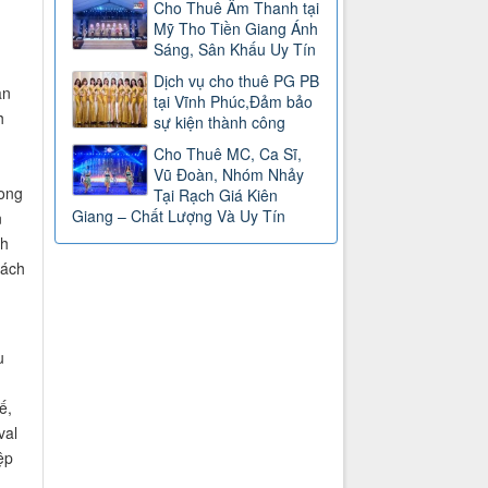
Cho Thuê Âm Thanh tại
Mỹ Tho Tiền Giang Ánh
Sáng, Sân Khấu Uy Tín
Dịch vụ cho thuê PG PB
ăn
tại Vĩnh Phúc,Đảm bảo
h
sự kiện thành công
Cho Thuê MC, Ca Sĩ,
Vũ Đoàn, Nhóm Nhảy
rong
Tại Rạch Giá Kiên
Giang – Chất Lượng Và Uy Tín
n
nh
hách
u
ế,
val
ệp