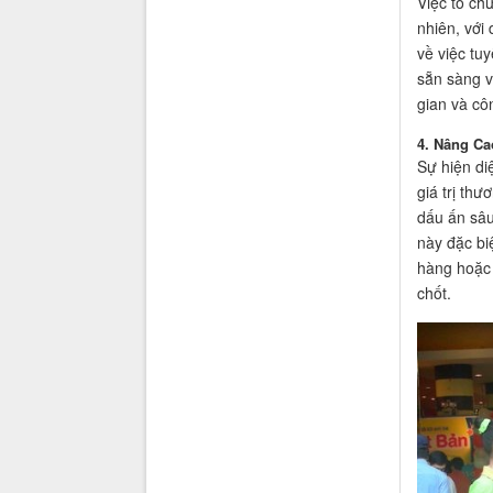
Việc tổ ch
nhiên, với
về việc tu
sẵn sàng v
gian và cô
4. Nâng C
Sự hiện di
giá trị th
dấu ấn sâu
này đặc bi
hàng hoặc 
chốt.