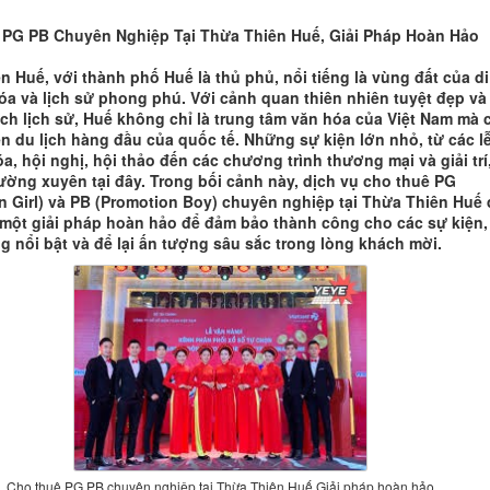
PG PB Chuyên Nghiệp Tại Thừa Thiên Huế, Giải Pháp Hoàn Hảo
n Huế, với thành phố Huế là thủ phủ, nổi tiếng là vùng đất của di
óa và lịch sử phong phú. Với cảnh quan thiên nhiên tuyệt đẹp và
tích lịch sử, Huế không chỉ là trung tâm văn hóa của Việt Nam mà 
ến du lịch hàng đầu của quốc tế. Những sự kiện lớn nhỏ, từ các l
a, hội nghị, hội thảo đến các chương trình thương mại và giải trí
hường xuyên tại đây. Trong bối cảnh này, dịch vụ cho thuê PG
n Girl) và PB (Promotion Boy) chuyên nghiệp tại Thừa Thiên Huế 
 một giải pháp hoàn hảo để đảm bảo thành công cho các sự kiện,
g nổi bật và để lại ấn tượng sâu sắc trong lòng khách mời.
Cho thuê PG PB chuyên nghiệp tại Thừa Thiên Huế,Giải pháp hoàn hảo