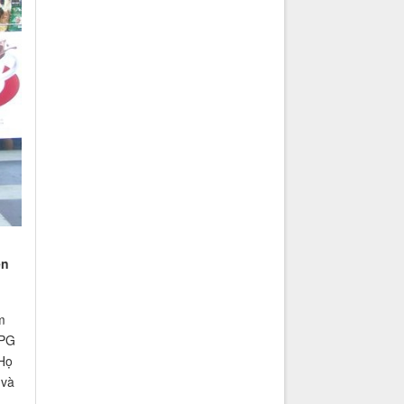
ên
m
 PG
 Họ
 và