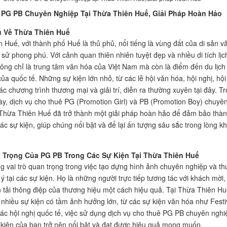
PG PB Chuyên Nghiệp Tại Thừa Thiên Huế, Giải Pháp Hoàn Hảo
u Về Thừa Thiên Huế
 Huế, với thành phố Huế là thủ phủ, nổi tiếng là vùng đất của di sản v
 sử phong phú. Với cảnh quan thiên nhiên tuyệt đẹp và nhiều di tích lịc
ông chỉ là trung tâm văn hóa của Việt Nam mà còn là điểm đến du lịch
ủa quốc tế. Những sự kiện lớn nhỏ, từ các lễ hội văn hóa, hội nghị, hội
ác chương trình thương mại và giải trí, diễn ra thường xuyên tại đây. T
ày, dịch vụ cho thuê PG (Promotion Girl) và PB (Promotion Boy) chuyê
 Thừa Thiên Huế đã trở thành một giải pháp hoàn hảo để đảm bảo thà
ác sự kiện, giúp chúng nổi bật và để lại ấn tượng sâu sắc trong lòng k
Trọng Của PG PB Trong Các Sự Kiện Tại Thừa Thiên Huế
 vai trò quan trọng trong việc tạo dựng hình ảnh chuyên nghiệp và th
ý tại các sự kiện. Họ là những người trực tiếp tương tác với khách mời,
n tải thông điệp của thương hiệu một cách hiệu quả. Tại Thừa Thiên Hu
a nhiều sự kiện có tầm ảnh hưởng lớn, từ các sự kiện văn hóa như Festi
ác hội nghị quốc tế, việc sử dụng dịch vụ cho thuê PG PB chuyên nghi
 kiện của bạn trở nên nổi bật và đạt được hiệu quả mong muốn.