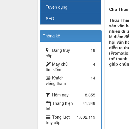
Tuyển dụng
Cho Thuê 
SEO
Thừa Thiê
sản văn h
nhiều di 
Thống kê
là điểm đ
hội văn hó
diễn ra t
Đang truy
18
(Promotio
cập
trở thành
Máy chủ
4
giúp chún
tìm kiếm
Khách
14
viếng thăm
Hôm nay
8,655
Tháng hiện
41,348
tại
Tổng lượt
1,802,119
truy cập